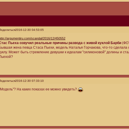
Поделиться
2016-12-30 04:53:05
http://argumentiru.com/scandal/2016/12/450552
Стас Пьеха озвучил реальные причины развода с живой куклой Барби
(ФО
Бывшая жена певца Стаса Пьехи, модель Наталья Горчакова, что-то сделала 
куклу. Может быть стремление девушки к идеалам "силиконовой" долины и ст
Пьехой?
Поделиться
2016-12-30 07:33:10
"Модель"? На каких показах ее можно увидеть?