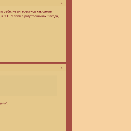
3
 по себе, не интересуясь как самим
 к Э.С. У тебя в родственниках Звезда,
4
дели".