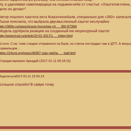
Ну, а удачливая самопиарщица на седьмом небе от счастья: «Хэштегом очень д
дело он делает".
Автор пошлого хэштега-хита #сказочноебали, специально для «360» записала 
Пьехи пояснила, что выбрала двусмысленный хэштег неслучайно
http://360tv.ru/news/prosto-horoshee-ch … 360-87306/
Модель одобрила реакцию на созданный ею нецензурный хэштег
http://www.trud.ru/article/10-01-2017/1 … shteg.html
Кстати, Стас тоже следом отправился на Бали, но слегка пострадал там в ДТП. А жену
кормильцем…
https://24smi.org/news/48367-stas-pekha … -bali.html
Отредактировано Аркадий (2017-01-11 09:18:15)
Поделиться
2017-01-11 15:54:13
Большое спасибо! В самую точку.