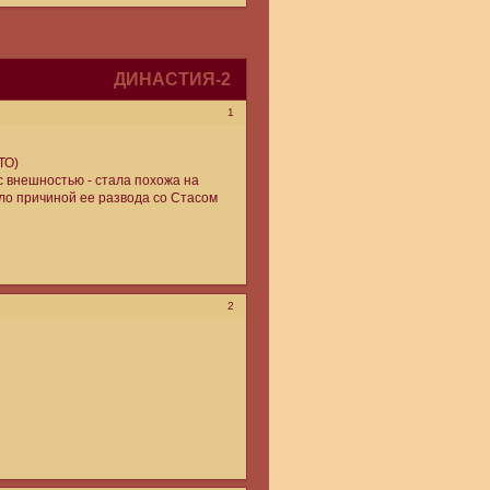
ДИНАСТИЯ-2
1
ТО)
с внешностью - стала похожа на
ало причиной ее развода со Стасом
2