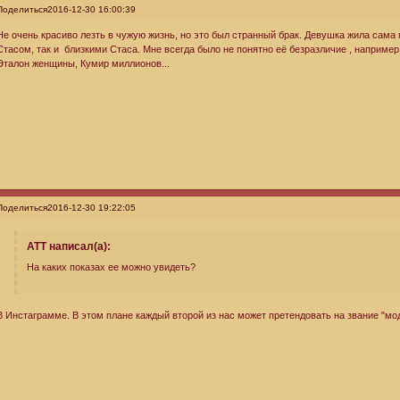
Поделиться
2016-12-30 16:00:39
Не очень красиво лезть в чужую жизнь, но это был странный брак. Девушка жила сама
Стасом, так и близкими Стаса. Мне всегда было не понятно её безразличие , например,
Эталон женщины, Кумир миллионов...
Поделиться
2016-12-30 19:22:05
ATT написал(а):
На каких показах ее можно увидеть?
В Инстаграмме. В этом плане каждый второй из нас может претендовать на звание "мо