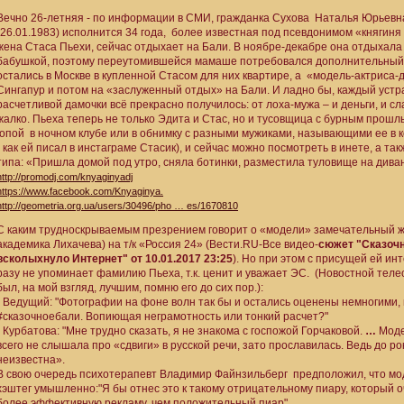
Вечно 26-летняя - по информации в СМИ, гражданка Сухова Наталья Юрьевна
(26.01.1983) исполнится 34 года, более известная под псевдонимом «княгин
жена Стаса Пьехи, сейчас отдыхает на Бали. В ноябре-декабре она отдыхала 
бабушкой, поэтому переутомившейся мамаше потребовался дополнительный о
остались в Москве в купленной Стасом для них квартире, а «модель-актриса-
Сингапур и потом на «заслуженный отдых» на Бали. И ладно бы, каждый устраи
расчетливой дамочки всё прекрасно получилось: от лоха-мужа – и деньги, и с
жалко. Пьеха теперь не только Эдита и Стас, но и тусовщица с бурным прошл
.опой в ночном клубе или в обнимку с разными мужиками, называющими ее в 
- как ей писал в инстаграме Стасик), и сейчас можно посмотреть в инете, а т
типа: «Пришла домой под утро, сняла ботинки, разместила туловище на диван
http://promodj.com/knyaginyadj
https://www.facebook.com/Knyaginya.
http://geometria.org.ua/users/30496/pho … es/1670810
С каким трудноскрываемым презрением говорит о «модели» замечательный ж
академика Лихачева) на т/к «Россия 24» (Вести.RU-Все видео-
сюжет "Сказочн
всколыхнуло Интернет" от 10.01.2017 23:25
). Но при этом с присущей ей ин
разу не упоминает фамилию Пьеха, т.к. ценит и уважает ЭС. (Новостной тел
был, на мой взгляд, лучшим, помню его до сих пор.):
- Ведущий: "Фотографии на фоне волн так бы и остались оценены немногими, 
#сказочноебали. Вопиющая неграмотность или тонкий расчет?"
- Курбатова: "Мне трудно сказать, я не знакома с госпожой Горчаковой.
…
Моде
всего не слышала про «сдвиги» в русской речи, зато прославилась. Ведь до р
неизвестна».
В свою очередь психотерапевт Владимир Файнзильберг предположил, что м
хэштег умышленно:"Я бы отнес это к такому отрицательному пиару, который о
более эффективную рекламу, чем положительный пиар".