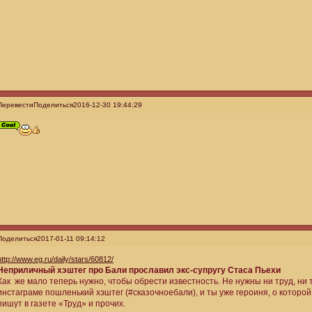
Перевести
Поделиться
2016-12-30 19:44:29
Поделиться
2017-01-11 09:14:12
http://www.eg.ru/daily/stars/60812/
Неприличный хэштег про Бали прославил экс-супругу Стаса Пьехи
Как же мало теперь нужно, чтобы обрести известность. Не нужны ни труд, ни
инстаграме пошленький хэштег (#сказочноебали), и ты уже героиня, о которой 
пишут в газете «Труд» и прочих.