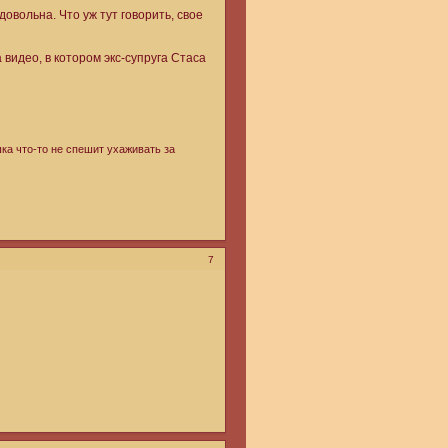
овольна. Что уж тут говорить, свое
видео, в котором экс-супруга Стаса
шка что-то не спешит ухаживать за
7