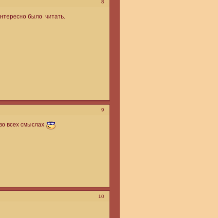
8
интересно было читать.
9
во всех смыслах
10