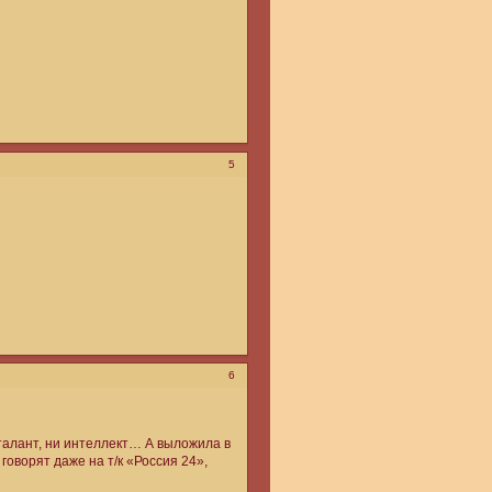
5
6
 талант, ни интеллект… А выложила в
говорят даже на т/к «Россия 24»,