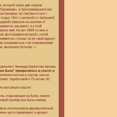
, которой через две недели
я Горчакова» и прославившаяся как
на Канарах, но там был и сын с
тдых. Питт с ангиной и с бабушкой
диджей» рванула на шоппинг в
вается, как умеет, а у этой
лавное имя. Но вот ИМЯ-то мне и
ым, фотографии которой с голой
комментах «телка» (а не «мой идеал»
акже ознакомиться с ее откровениями
е, высушила бутылку...»
урналист Зинаида Курбатова (внучка
ое Бали" превратилось в хэштег и
теллигентностью и тактом, она ни
есюжет Курбатовой к 75-летию ЭС
но все решил хэштег:
ль, отдыхающая на Бали, скорее
оковой ошибки она была никому
одель использовала двусмысленный
чень часто привлекает и делает