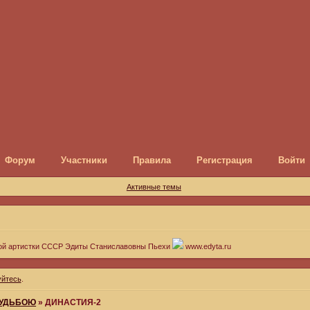
Форум
Участники
Правила
Регистрация
Войти
Активные темы
ой артистки СССР Эдиты Станиславовны Пьехи
www.edyta.ru
уйтесь
.
СУДЬБОЮ
»
ДИНАСТИЯ-2