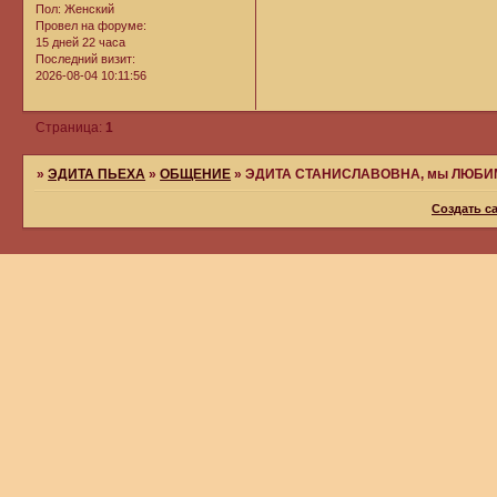
Пол:
Женский
Провел на форуме:
15 дней 22 часа
Последний визит:
2026-08-04 10:11:56
Страница:
1
»
ЭДИТА ПЬЕХА
»
ОБЩЕНИЕ
»
ЭДИТА СТАНИСЛАВОВНА, мы ЛЮБИ
Создать с