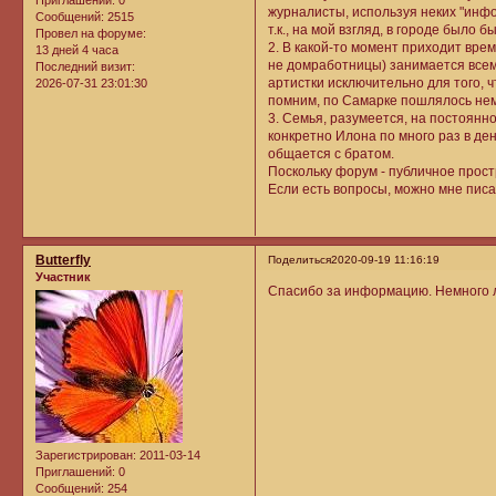
журналисты, используя неких "инфо
Сообщений:
2515
т.к., на мой взгляд, в городе было 
Провел на форуме:
2. В какой-то момент приходит врем
13 дней 4 часа
не домработницы) занимается всем
Последний визит:
артистки исключительно для того, 
2026-07-31 23:01:30
помним, по Самарке пошлялось не
3. Семья, разумеется, на постоянн
конкретно Илона по много раз в де
общается с братом.
Поскольку форум - публичное прос
Если есть вопросы, можно мне писат
Butterfly
Поделиться
2020-09-19 11:16:19
Участник
Спасибо за информацию. Немного л
Зарегистрирован
: 2011-03-14
Приглашений:
0
Сообщений:
254