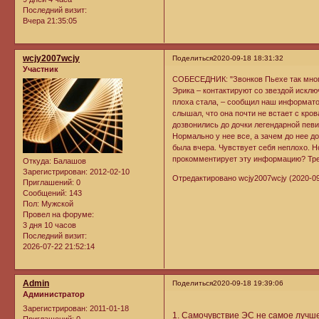
Последний визит:
Вчера 21:35:05
wcjy2007wcjy
Поделиться
2020-09-18 18:31:32
Участник
СОБЕСЕДНИК: "Звонков Пьехе так много
Эрика – контактируют со звездой исклю
плоха стала, – сообщил наш информатор.
слышал, что она почти не встает с кро
дозвонились до дочки легендарной певи
Нормально у нее все, а зачем до нее до
была вчера. Чувствует себя неплохо. Н
прокомментирует эту информацию? Трев
Откуда:
Балашов
Зарегистрирован
: 2012-02-10
Отредактировано wcjy2007wcjy (2020-09
Приглашений:
0
Сообщений:
143
Пол:
Мужской
Провел на форуме:
3 дня 10 часов
Последний визит:
2026-07-22 21:52:14
Admin
Поделиться
2020-09-18 19:39:06
Администратор
Зарегистрирован
: 2011-01-18
1. Самочувствие ЭС не самое лучше
Приглашений:
0