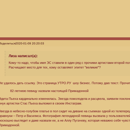
Поделиться
2020-01-09 20:20:03
Лиза написал(а):
Кому-то надо, чтобы имя ЭС ставили в один ряд с прочими артистами второй пол
Расчищают место для тех, кому оставляют эпитет "великие"?
Не удалось дать ссылку. Это страница УТРО.РУ шоу бизнес. Потому даю текст. Прочит
82-летнюю певицу назвали настоящей Примадонной
Эдита Пьеха кардинально изменилась. Звезда помолодела и расцвела, заявили поклонн
внук артистки Стас Пьеха выложил в своем Инстаграм.
Звезда в небесно-голубом платье в пол сидит на диване на съемках одной из телепер
правнуки – Петр и Василиса. Фотография легендарной певицы вызвала у пользователей
роскошно выглядит и даже назвали ее, а не Аллу Пугачеву, которая неважно себя чувс
Примадонной.