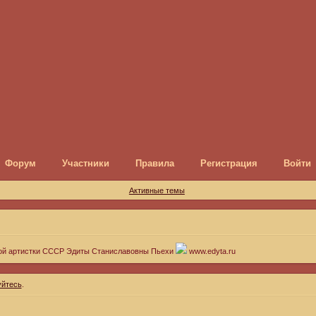
Форум
Участники
Правила
Регистрация
Войти
Активные темы
ой артистки СССР Эдиты Станиславовны Пьехи
www.edyta.ru
уйтесь
.