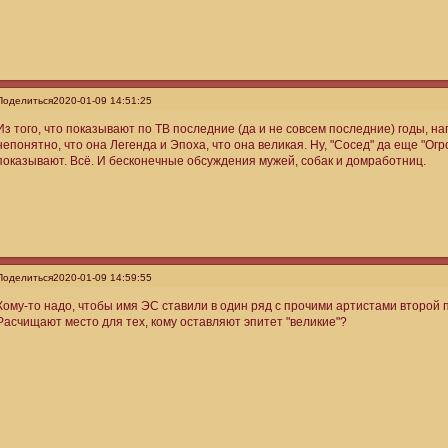
Поделиться
2020-01-09 14:51:25
Из того, что показывают по ТВ последние (да и не совсем последние) годы, на
непонятно, что она Легенда и Эпоха, что она великая. Ну, "Сосед" да еще "Ог
показывают. Всё. И бесконечные обсуждения мужей, собак и домработниц.
Поделиться
2020-01-09 14:59:55
Кому-то надо, чтобы имя ЭС ставили в один ряд с прочими артистами второй 
Расчищают место для тех, кому оставляют эпитет "великие"?