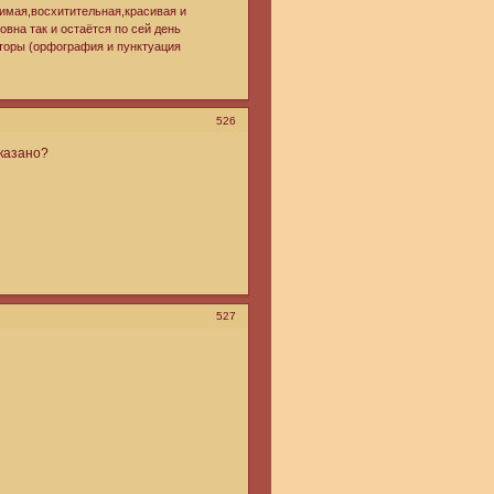
бимая,восхитительная,красивая и
вна так и остаётся по сей день
аторы (орфография и пунктуация
526
сказано?
527