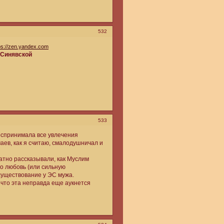
532
tps://zen.yandex.com
 Синявской
533
оспринимала все увлечения
аев, как я считаю, смалодушничал и
атно рассказывали, как Муслим
го любовь (или сильную
 существование у ЭС мужа.
 что эта неправда еще аукнется