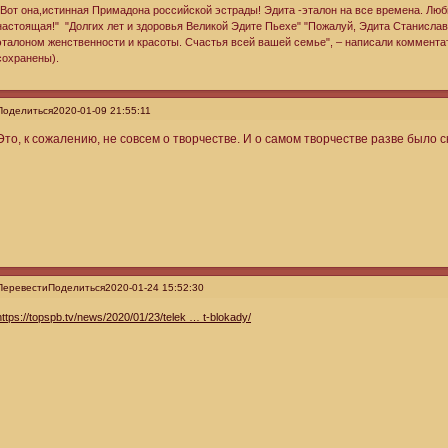
"Вот она,истинная Примадона российской эстрады! Эдита -эталон на все времена. Лю
настоящая!" "Долгих лет и здоровья Великой Эдите Пьехе" "Пожалуй, Эдита Станиславо
эталоном женственности и красоты. Счастья всей вашей семье", – написали коммент
сохранены).
Поделиться
2020-01-09 21:55:11
Это, к сожалению, не совсем о творчестве. И о самом творчестве разве было 
Перевести
Поделиться
2020-01-24 15:52:30
https://topspb.tv/news/2020/01/23/telek … t-blokady/