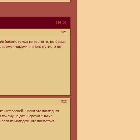
ТВ-3
521
а/в библиотеке/в интернете, не бывая
современниками, ничего путного не
522
же интересней....Меня эта последняя
о почему не дать нарезки-"Пьеха
а если из молодёжи кто посмотрит-