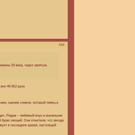
525
овины 20 века, через запятую.
ано 48 852 раза
ики, оценив снимок, который певец и
едач. Рядом – любимый внук и маленькие
 бурю эмоций. Они отметили, что звезда
твует в последнее время, настоящей