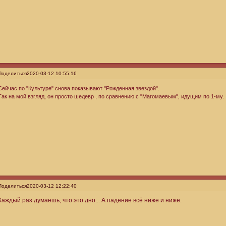
Поделиться
2020-03-12 10:55:16
Сейчас по "Культуре" снова показывают "Рожденная звездой".
Так на мой взгляд, он просто шедевр , по сравнению с "Магомаевым", идущим по 1-му.
Поделиться
2020-03-12 12:22:40
Каждый раз думаешь, что это дно... А падение всё ниже и ниже.