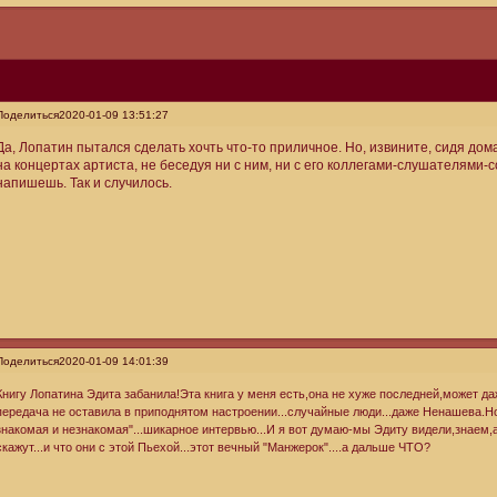
Поделиться
2020-01-09 13:51:27
Да, Лопатин пытался сделать хочть что-то приличное. Но, извините, сидя дом
на концертах артиста, не беседуя ни с ним, ни с его коллегами-слушателями-
напишешь. Так и случилось.
Поделиться
2020-01-09 14:01:39
Книгу Лопатина Эдита забанила!Эта книга у меня есть,она не хуже последней,может да
передача не оставила в приподнятом настроении...случайные люди...даже Ненашева.Н
знакомая и незнакомая"...шикарное интервью...И я вот думаю-мы Эдиту видели,знаем,
скажут...и что они с этой Пьехой...этот вечный "Манжерок"....а дальше ЧТО?