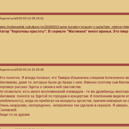
Поделиться
2020-03-14 09:18:41
https://sobesednik.ru/kultura-i-tv/20200313-avtor-korolevy-krasoty-v-seria?utm_referrer=ht
Автор "Королевы красоты": В сериале "Магомаев" много вранья. Это пиар
Поделиться
2020-03-14 22:29:49
Это понятно. Я всегда полагал, что Тамара Ильинична слишком болезненно в
Магомаева, даже те, которые были до брака с нею. Именно поэтому сам Магом
опроверг рассказ Эдиты о своем к ней сватовстве.
Но позвольте: есть много воспоминаний очевидцев - те же дружбинцы многокр
Магомаев гонялся за Эдитой по городам и концертам. И поклонники видели е
влюбленность), когда он прибегал на концерты артистки, причем невзирая на
Очень некрасиво, непорядочно, неприлично так сделали в сериале. Я уверен,
Синявской.
Люди-то не дураки.