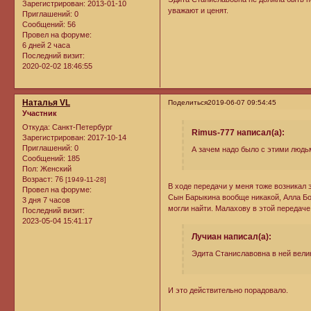
Зарегистрирован
: 2013-01-10
уважают и ценят.
Приглашений:
0
Сообщений:
56
Провел на форуме:
6 дней 2 часа
Последний визит:
2020-02-02 18:46:55
Наталья VL
Поделиться
2019-06-07 09:54:45
Участник
Откуда:
Санкт-Петербург
Rimus-777 написал(а):
Зарегистрирован
: 2017-10-14
Приглашений:
0
А зачем надо было с этими людьм
Сообщений:
185
Пол:
Женский
Возраст:
76
[1949-11-28]
В ходе передачи у меня тоже возникал 
Провел на форуме:
Сын Барыкина вообще никакой, Алла Бор
3 дня 7 часов
могли найти. Малахову в этой передаче
Последний визит:
2023-05-04 15:41:17
Лучиан написал(а):
Эдита Станиславовна в ней велик
И это действительно порадовало.