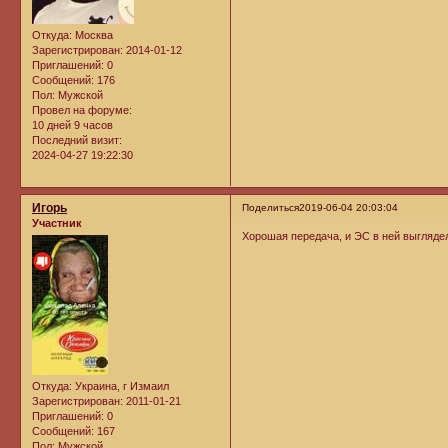
Откуда:
Москва
Зарегистрирован
: 2014-01-12
Приглашений:
0
Сообщений:
176
Пол:
Мужской
Провел на форуме:
10 дней 9 часов
Последний визит:
2024-04-27 19:22:30
Игорь
Поделиться
2019-06-04 20:03:04
Участник
Хорошая передача, и ЭС в ней выгляде
Откуда:
Украина, г Измаил
Зарегистрирован
: 2011-01-21
Приглашений:
0
Сообщений:
167
Пол:
Мужской