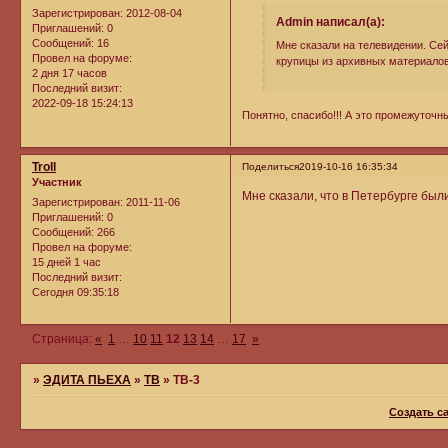
Зарегистрирован
: 2012-08-04
Admin написал(а):
Приглашений:
0
Сообщений:
16
Мне сказали на телевидении. Сей
Провел на форуме:
крупицы из архивных материалов
2 дня 17 часов
Последний визит:
2022-09-18 15:24:13
Понятно, спасибо!!! А это промежуточн
Troll
Поделиться
2019-10-16 16:35:34
Участник
Мне сказали, что в Петербурге бы
Зарегистрирован
: 2011-11-06
Приглашений:
0
Сообщений:
266
Провел на форуме:
15 дней 1 час
Последний визит:
Сегодня 09:35:18
Страница:
«
1
…
10
11
12
13
14
…
17
»
»
ЭДИТА ПЬЕХА
»
ТВ
»
ТВ-3
Создать с