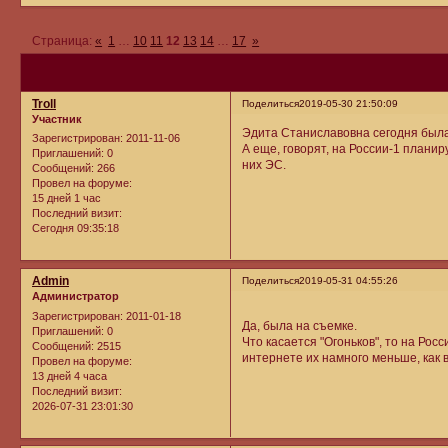
Страница:
«
1
…
10
11
12
13
14
…
17
»
Troll
Поделиться
2019-05-30 21:50:09
Участник
Эдита Станиславовна сегодня была 
Зарегистрирован
: 2011-11-06
А еще, говорят, на России-1 планир
Приглашений:
0
них ЭС.
Сообщений:
266
Провел на форуме:
15 дней 1 час
Последний визит:
Сегодня 09:35:18
Admin
Поделиться
2019-05-31 04:55:26
Администратор
Зарегистрирован
: 2011-01-18
Да, была на съемке.
Приглашений:
0
Что касается "Огоньков", то на Росс
Сообщений:
2515
интернете их намного меньше, как 
Провел на форуме:
13 дней 4 часа
Последний визит:
2026-07-31 23:01:30