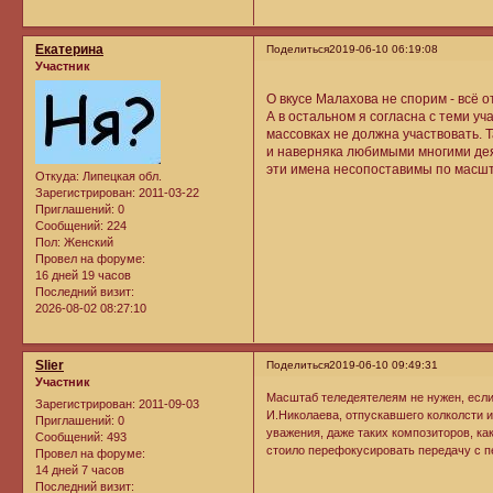
Екатерина
Поделиться
2019-06-10 06:19:08
Участник
О вкусе Малахова не спорим - всё о
А в остальном я согласна с теми у
массовках не должна участвовать.
и наверняка любимыми многими дея
эти имена несопоставимы по масш
Откуда:
Липецкая обл.
Зарегистрирован
: 2011-03-22
Приглашений:
0
Сообщений:
224
Пол:
Женский
Провел на форуме:
16 дней 19 часов
Последний визит:
2026-08-02 08:27:10
Slier
Поделиться
2019-06-10 09:49:31
Участник
Масштаб теледеятелеям не нужен, если
Зарегистрирован
: 2011-09-03
И.Николаева, отпускавшего колколсти и 
Приглашений:
0
уважения, даже таких композиторов, как
Сообщений:
493
стоило перефокусировать передачу с п
Провел на форуме:
14 дней 7 часов
Последний визит: