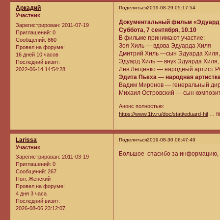
Аркадий
Поделиться
2019-08-29 05:17:54
Участник
Документальный фильм «Эдуард Хи
Зарегистрирован
: 2011-07-19
Суббота, 7 сентября, 10.10
Приглашений:
0
В фильме принимают участие:
Сообщений:
860
Зоя Хиль — вдова Эдуарда Хиля
Провел на форуме:
Дмитрий Хиль —сын Эдуарда Хиля,
16 дней 10 часов
Эдуард Хиль — внук Эдуарда Хиля,
Последний визит:
Лев Лещенко — народный артист 
2022-06-14 14:54:28
Эдита Пьеха — народная артистк
Вадим Миронов — генеральный дире
Михаил Островский — сын композит
Анонс полностью:
https://www.1tv.ru/doc/stati/eduard-hil
… fi
Larissa
Поделиться
2019-08-30 06:47:49
Участник
Большое спасибо за информацию, 
Зарегистрирован
: 2011-03-19
Приглашений:
0
Сообщений:
267
Пол:
Женский
Провел на форуме:
4 дня 3 часа
Последний визит:
2026-08-06 23:12:07