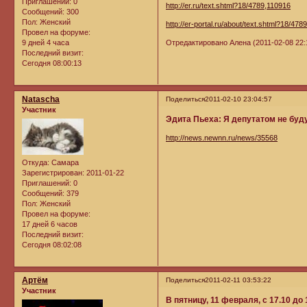
Приглашений:
0
http://er.ru/text.shtml?18/4789,110916
Сообщений:
300
Пол:
Женский
http://er-portal.ru/about/text.shtml?18/478
Провел на форуме:
9 дней 4 часа
Отредактировано Алена (2011-02-08 22:
Последний визит:
Сегодня 08:00:13
Natascha
Поделиться
2011-02-10 23:04:57
Участник
Эдита Пьеха: Я депутатом не буд
http://news.newnn.ru/news/35568
Откуда:
Самара
Зарегистрирован
: 2011-01-22
Приглашений:
0
Сообщений:
379
Пол:
Женский
Провел на форуме:
17 дней 6 часов
Последний визит:
Сегодня 08:02:08
Артём
Поделиться
2011-02-11 03:53:22
Участник
В пятницу, 11 февраля, с 17.10 д