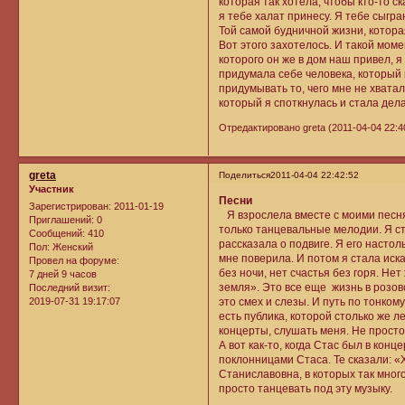
которая так хотела, чтобы кто-то с
я тебе халат принесу. Я тебе сыгр
Той самой будничной жизни, котора
Вот этого захотелось. И такой моме
которого он же в дом наш привел, 
придумала себе человека, который
придумывать то, чего мне не хватал
который я споткнулась и стала дел
Отредактировано greta (2011-04-04 22:4
greta
Поделиться
2011-04-04 22:42:52
Участник
Песни
Зарегистрирован
: 2011-01-19
Я взрослела вместе с моими песня
Приглашений:
0
только танцевальные мелодии. Я ст
Сообщений:
410
рассказала о подвиге. Я его настол
Пол:
Женский
мне поверила. И потом я стала иск
Провел на форуме:
без ночи, нет счастья без горя. Нет
7 дней 9 часов
земля». Это все еще жизнь в розово
Последний визит:
2019-07-31 19:17:07
это смех и слезы. И путь по тонко
есть публика, которой столько же л
концерты, слушать меня. Не просто 
А вот как-то, когда Стас был в конц
поклонницами Стаса. Те сказали: «
Станиславовна, в которых так много
просто танцевать под эту музыку.