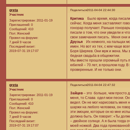
greta
Поделиться
2011-04-04 22:44:30
Участник
Критика
Было время, когда писалис
Зарегистрирован
: 2011-01-19
сейчас. Когда меня заставляют гово
Приглашений:
0
гонорар получает. Раньше гонорары
Сообщений:
410
писали о том, что они увидели и чт
Пол:
Женский
свои замечания писать. Меня они и 
Провел на форуме:
Друзья
Их немного, на пальцах мо
7 дней 9 часов
имен. Но вот из тех, с кем чаще вс
Последний визит:
2019-07-31 19:17:07
Боря Ширяев. Они муж и жена. Мы зн
бедная свадьба в общежитии.
Мы вместе прошли огромный путь по
юбилей – 70 лет, в прошлом году. В
проверенные. И не только они.
greta
Поделиться
2011-04-04 22:47:32
Участник
Зайцев
– это больше, чем просто д
Зарегистрирован
: 2011-01-19
меня, то Слава одел мои песни. Он
Приглашений:
0
видел. Он не мог нарисовать меня н
Сообщений:
410
шаржи на любого человека, он говор
Пол:
Женский
эти эмоции, которые он ко мне исп
Провел на форуме:
должна быть. Он говорит: «Ты должн
7 дней 9 часов
– двойное солнце. А я была тогда о
Последний визит:
2019-07-31 19:17:07
моей ножкой. Два года прикованной