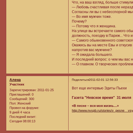
Что, на ваш взгляд, больше стимул
— Любовь счастливая после нераз
Согласны ли вы с небесспорной мыс
— Во имя мужчин тоже.
Почему?
— Потому что я женщина.
На улице вы встречаете самого обык
должность, поездку в Париж... Что
— Самого обыкновенного советског
Окажись вы на месте Евы и откусив
напротив вас мужчине?
— Я ожидала большего.
И последний вопрос: о чем мы вас 
— О главном. О творческих проблем
Алена
Поделиться
2011-02-01 12:56:33
Участник
Вот еще интервью Эдиты Пьехи
Зарегистрирован
: 2011-01-25
Приглашений:
0
Газета "Невское время" 31 июля 2
Сообщений:
300
Пол:
Женский
«В песне – вся моя жизнь…»
Провел на форуме:
http://www.nvspb.ru/stories/v_pesne__
9 дней 4 часа
Последний визит:
Сегодня 08:00:13