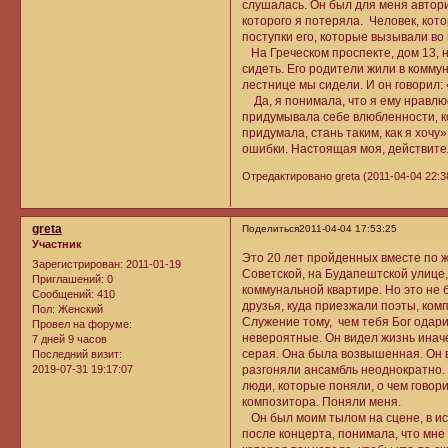
слушалась. Он был для меня автори
которого я потеряла. Человек, кот
поступки его, которые вызывали во 
На Греческом проспекте, дом 13, 
сидеть. Его родители жили в коммун
лестнице мы сидели. И он говорил: 
Да, я понимала, что я ему нравлюс
придумывала себе влюбленности, к
придумала, стань таким, как я хочу
ошибки. Настоящая моя, действите
Отредактировано greta (2011-04-04 22:3
greta
Поделиться
2011-04-04 17:53:25
Участник
Это 20 лет пройденных вместе по ж
Зарегистрирован
: 2011-01-19
Советской, на Будапештской улице, 
Приглашений:
0
коммунальной квартире. Но это не
Сообщений:
410
друзья, куда приезжали поэты, ком
Пол:
Женский
Служение тому, чем тебя Бог одар
Провел на форуме:
невероятные. Он видел жизнь иначе,
7 дней 9 часов
серая. Она была возвышенная. Он вс
Последний визит:
2019-07-31 19:17:07
разгоняли ансамбль неоднократно. 
люди, которые поняли, о чем говор
композитора. Поняли меня.
Он был моим тылом на сцене, в иску
после концерта, понимала, что мне