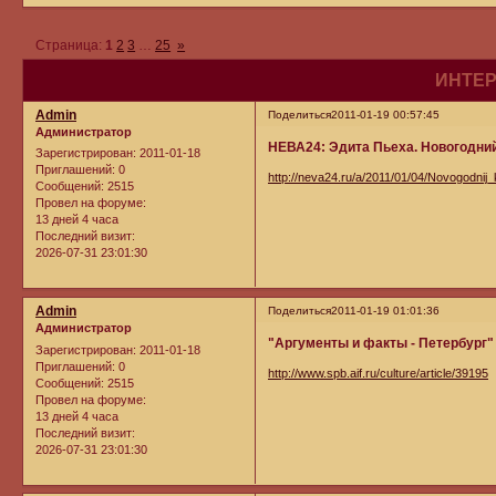
Страница:
1
2
3
…
25
»
ИНТЕР
Admin
Поделиться
2011-01-19 00:57:45
Администратор
НЕВА24: Эдита Пьеха. Новогодни
Зарегистрирован
: 2011-01-18
Приглашений:
0
http://neva24.ru/a/2011/01/04/Novogodnij
Сообщений:
2515
Провел на форуме:
13 дней 4 часа
Последний визит:
2026-07-31 23:01:30
Admin
Поделиться
2011-01-19 01:01:36
Администратор
"Аргументы и факты - Петербург"
Зарегистрирован
: 2011-01-18
Приглашений:
0
http://www.spb.aif.ru/culture/article/39195
Сообщений:
2515
Провел на форуме:
13 дней 4 часа
Последний визит:
2026-07-31 23:01:30