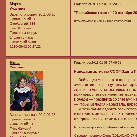
Марго
Поделиться
2011-02-02 20:20:29
Участник
"Российская газета" 20 октября 20
Зарегистрирован
: 2011-01-18
Приглашений:
0
http://www.rg.ru/2006/10/20/pieha.html
Сообщений:
336
Пол:
Женский
Провел на форуме:
14 дней 3 часа
Последний визит:
2026-08-02 08:27:21
Elena
Поделиться
2011-02-03 07:46:01
Участник
Народная артистка СССР Эдита Пье
— Война для меня — это горе, расс
эмигрантов — французских гастарба
дошли до Берлина, осталось очень 
понимаю: спеть от имени ветерана,
Победы — праздника со слезами на 
— чтобы мелодия нарастала, нарас
Я хочу поблагодарить всех ветера
и пожелать им здоровья. Хотелось 
Зарегистрирован
: 2011-01-18
ветеранов и они не испытывали нед
Приглашений:
0
Сообщений:
511
http://www.vppress.ru/stories/nakanune-
Пол:
Женский
Провел на форуме:
Отредактировано Elena (2011-02-03 07:4