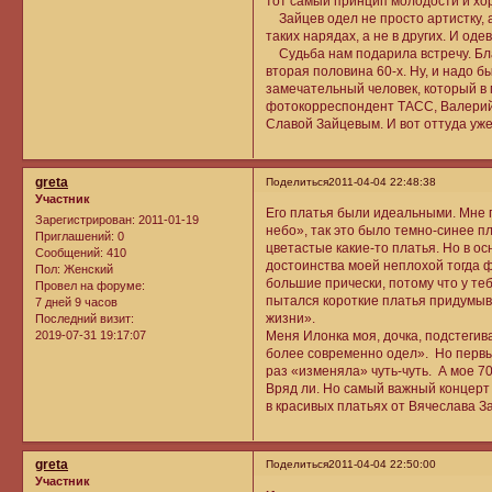
тот самый принцип молодости и хо
Зайцев одел не просто артистку, а
таких нарядах, а не в других. И од
Судьба нам подарила встречу. Бла
вторая половина 60-х. Ну, и надо 
замечательный человек, который в 
фотокорреспондент ТАСС, Валерий 
Славой Зайцевым. И вот оттуда уже
greta
Поделиться
2011-04-04 22:48:38
Участник
Его платья были идеальными. Мне 
Зарегистрирован
: 2011-01-19
небо», так это было темно-синее п
Приглашений:
0
цветастые какие-то платья. Но в о
Сообщений:
410
достоинства моей неплохой тогда ф
Пол:
Женский
большие прически, потому что у теб
Провел на форуме:
пытался короткие платья придумыва
7 дней 9 часов
жизни».
Последний визит:
2019-07-31 19:17:07
Меня Илонка моя, дочка, подстегив
более современно одел». Но первы
раз «изменяла» чуть-чуть. А мое 7
Вряд ли. Но самый важный концерт 
в красивых платьях от Вячеслава За
greta
Поделиться
2011-04-04 22:50:00
Участник