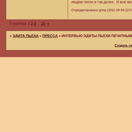
людям тепло и так далее. И всю жи
Отредактировано greta (2011-04-04 22:5
Страница:
1
2
3
…
25
»
»
ЭДИТА ПЬЕХА
»
ПРЕССА
»
ИНТЕРВЬЮ ЭДИТЫ ПЬЕХИ ПЕЧАТНЫМ
Создать с