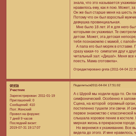
знала, что это называется ухаживани
нравилось ему, как я пою. Может, з
Он же был старше меня на шесть лет
Потому что он был взрослый мужчи
девчушка провинциальная.
Мне было 18 лет. И я для него был
которыми он ухаживал. Те смотрели 
детски. Может, эта детская непоср
тебя познакомлю с мамой, с папой»
А папа его был моряк в отставке. 
сразу какая-то симпатия друг к дру
читальный зал: «Диша!». Меня все 
поесть. Мама сготовила».
Отредактировано greta (2011-04-04 22:3
greta
Поделиться
2011-04-04 17:51:02
Участник
А с Шурой мы ходили куда-то. Он г
Зарегистрирован
: 2011-01-19
симфонический. Особенно я запом
Приглашений:
0
Сцена, на которой огромный орган,
Сообщений:
410
постепенно тушили эти свечи. И си
Пол:
Женский
первое знакомство с классической м
Провел на форуме:
слышала хоровое пение в костеле. 
7 дней 9 часов
мирная жизнь в прекрасном городе.
Последний визит:
2019-07-31 19:17:07
Но вернемся к ухаживанию. Все выл
видела до этого. И мне нравилось,