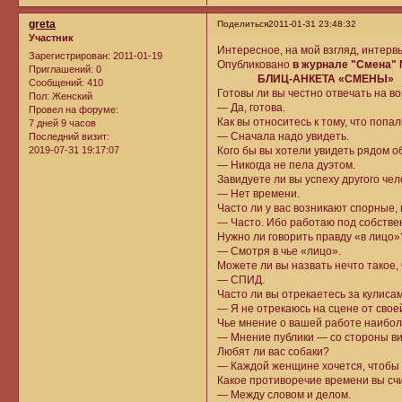
greta
Поделиться
2011-01-31 23:48:32
Участник
Интересное, на мой взгляд, интерв
Зарегистрирован
: 2011-01-19
Опубликовано
в журнале "Смена" 
Приглашений:
0
БЛИЦ-АНКЕТА «СМЕНЫ»
Сообщений:
410
Готовы ли вы честно отвечать на в
Пол:
Женский
— Да, готова.
Провел на форуме:
Как вы относитесь к тому, что поп
7 дней 9 часов
— Сначала надо увидеть.
Последний визит:
2019-07-31 19:17:07
Кого бы вы хотели увидеть рядом о
— Никогда не пела дуэтом.
Завидуете ли вы успеху другого че
— Нет времени.
Часто ли у вас возникают спорные,
— Часто. Ибо работаю под собстве
Нужно ли говорить правду «в лицо»
— Смотря в чье «лицо».
Можете ли вы назвать нечто такое,
— СПИД.
Часто ли вы отрекаетесь за кулисам
— Я не отрекаюсь на сцене от свое
Чье мнение о вашей работе наиболе
— Мнение публики — со стороны ви
Любят ли вас собаки?
— Каждой женщине хочется, чтобы 
Какое противоречие времени вы сч
— Между словом и делом.