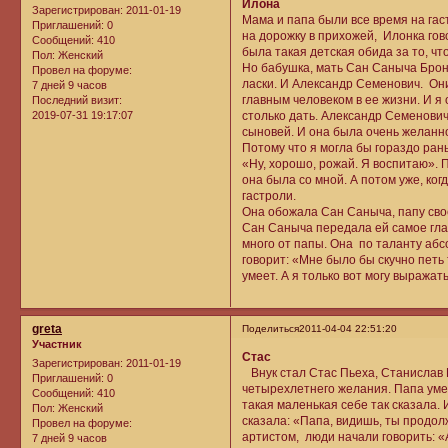
Илона
Зарегистрирован
: 2011-01-19
Мама и папа были все время на гас
Приглашений:
0
на дорожку в прихожей, Илонка гов
Сообщений:
410
была такая детская обида за то, чт
Пол:
Женский
Но бабушка, мать Сан Саныча Бронев
Провел на форуме:
ласки. И Александр Семенович. Они
7 дней 9 часов
главным человеком в ее жизни. И я
Последний визит:
2019-07-31 19:17:07
столько дать. Александр Семенович
сыновей. И она была очень желанно
Потому что я могла бы гораздо ран
«Ну, хорошо, рожай. Я воспитаю». 
она была со мной. А потом уже, ког
гастроли.
Она обожала Сан Саныча, папу своег
Сан Саныча передала ей самое глав
много от папы. Она по таланту абсо
говорит: «Мне было бы скучно петь 
умеет. А я только вот могу выражать
greta
Поделиться
2011-04-04 22:51:20
Участник
Стас
Зарегистрирован
: 2011-01-19
Внук стал Стас Пьеха, Станислав П
Приглашений:
0
четырехлетнего желания. Папа умер
Сообщений:
410
такая маленькая себе так сказала. 
Пол:
Женский
сказала: «Папа, видишь, ты продол
Провел на форуме:
артистом, люди начали говорить: «
7 дней 9 часов