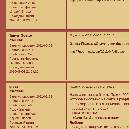
http://podrobnosti.ua/podrobnosti/2011/ …
Сообщений:
2515
Провел на форуме:
13 дней 4 часа
Последний визит:
2026-07-31 23:01:30
Tanya_Solnze
Поделиться
2011-04-03 17:07:40
Участник
Эдита Пьеха: «С мужьями больше
Зарегистрирован
: 2011-03-09
Приглашений:
0
http://7pos-metal.com/2011/04/edita-pex 
Сообщений:
220
Провел на форуме:
16 дней 15 часов
Последний визит:
2026-08-02 21:59:23
greta
Поделиться
2011-04-04 17:46:51
Участник
Нашла интервью Эдиты Пьехи 2007 г
Зарегистрирован
: 2011-01-19
которое выложено на сайте в рубри
Приглашений:
0
например. Они, как я понимаю, в п
Сообщений:
410
просматривать не будут.
Пол:
Женский
ЭДИТА ПЬЕХА:
Провел на форуме:
«Судьба. Да, я верю в нее»
7 дней 9 часов
Любовь
Бр
Последний визит:
2019-07-31 19:17:07
приходил в общежитие. Это была Мы