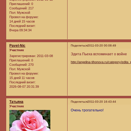
Приглашений:
0
Сообщений:
217
Пол:
Мужской
Провел на форуме:
14 дней 15 часов
Последний визит:
Вчера 09:34:34
Pavel-Nic
Поделиться
2011-03-20 00:08:49
Участник
Эдита Пьеха вспоминает о войне
Зарегистрирован
: 2011-03-08
Приглашений:
0
http://angelina-tihonova.ru/category/edita_
Сообщений:
270
Пол:
Мужской
Провел на форуме:
15 дней 11 часов
Последний визит:
2026-08-07 20:31:39
Татьяна
Поделиться
2011-03-20 16:43:44
Участник
Очень трогательно!