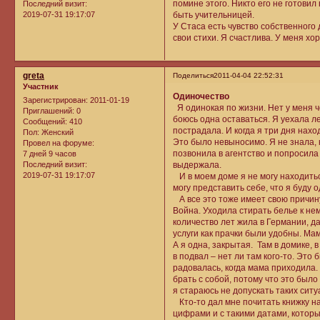
помине этого. Никто его не готовил 
Последний визит:
2019-07-31 19:17:07
быть учительницей.
У Стаса есть чувство собственного
свои стихи. Я счастлива. У меня хо
greta
Поделиться
2011-04-04 22:52:31
Участник
Одиночество
Зарегистрирован
: 2011-01-19
Я одинокая по жизни. Нет у меня ч
Приглашений:
0
боюсь одна оставаться. Я уехала ле
Сообщений:
410
пострадала. И когда я три дня нахо
Пол:
Женский
Это было невыносимо. Я не знала, к
Провел на форуме:
позвонила в агентство и попросила
7 дней 9 часов
выдержала.
Последний визит:
2019-07-31 19:17:07
И в моем доме я не могу находитьс
могу представить себе, что я буду о
А все это тоже имеет свою причину.
Война. Уходила стирать белье к не
количество лет жила в Германии, 
услуги как прачки были удобны. Мам
А я одна, закрытая. Там в домике, 
в подвал – нет ли там кого-то. Это 
радовалась, когда мама приходила.
брать с собой, потому что это было
я стараюсь не допускать таких ситуа
Кто-то дал мне почитать книжку на
цифрами и с такими датами, котор