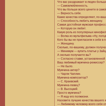
Что вас раздражает в людях больш
— Самовлюбленность.
Что вы больше всего цените в само
— Верность себе.
Какие качества определяют, по-ваш
— Способность любить женщину.
Самая достойная мужская профес
— Которую он любит.
Какую роль из популярных кинофиль
— Волка из мультфильма «Ну, погод
Кого бы вы не пригласили к себе в 
— Женщину.
Сколько, по-вашему, должен получ
— Минимум — купить платье у Зайц
А сколько получаете вы?
— Согласно ставке, установленной
Ваш любимый мужчина-режиссер?
— Не было.
Мужчина-актер?
— Чарли Чаплин.
Мужчина-композитор?
— С. Краевский.
Мужчина-певец?
— В. Высоцкий.
Просто мужчина?
— Я ищу его полжизни.
Назовите лучшие качества вашего 
— Любимому человеку всего себя о