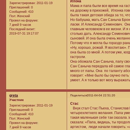
Илона
Зарегистрирован
: 2011-01-19
Мама и папа были все время на гас
Приглашений:
0
на дорожку в прихожей, Илонка гов
Сообщений:
410
была такая детская обида за то, чт
Пол:
Женский
Но бабушка, мать Сан Саныча Бронев
Провел на форуме:
ласки. И Александр Семенович. Они
7 дней 9 часов
главным человеком в ее жизни. И я
Последний визит:
2019-07-31 19:17:07
столько дать. Александр Семенович
сыновей. И она была очень желанно
Потому что я могла бы гораздо ран
«Ну, хорошо, рожай. Я воспитаю». 
она была со мной. А потом уже, ког
гастроли.
Она обожала Сан Саныча, папу своег
Сан Саныча передала ей самое глав
много от папы. Она по таланту абсо
говорит: «Мне было бы скучно петь 
умеет. А я только вот могу выражать
greta
Поделиться
2011-04-04 22:51:20
Участник
Стас
Зарегистрирован
: 2011-01-19
Внук стал Стас Пьеха, Станислав П
Приглашений:
0
четырехлетнего желания. Папа умер
Сообщений:
410
такая маленькая себе так сказала. 
Пол:
Женский
сказала: «Папа, видишь, ты продол
Провел на форуме:
артистом, люди начали говорить: «
7 дней 9 часов