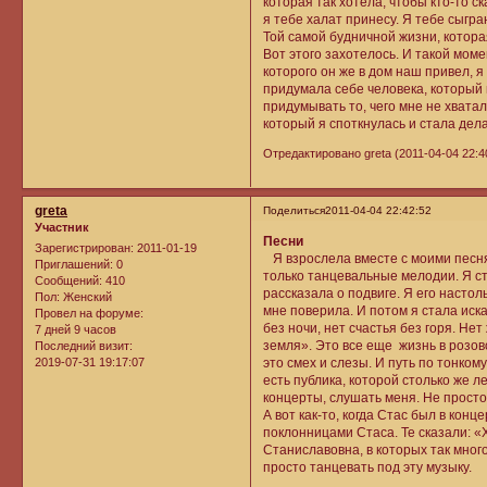
которая так хотела, чтобы кто-то с
я тебе халат принесу. Я тебе сыгр
Той самой будничной жизни, котора
Вот этого захотелось. И такой моме
которого он же в дом наш привел, 
придумала себе человека, который
придумывать то, чего мне не хватал
который я споткнулась и стала дел
Отредактировано greta (2011-04-04 22:4
greta
Поделиться
2011-04-04 22:42:52
Участник
Песни
Зарегистрирован
: 2011-01-19
Я взрослела вместе с моими песня
Приглашений:
0
только танцевальные мелодии. Я ст
Сообщений:
410
рассказала о подвиге. Я его настол
Пол:
Женский
мне поверила. И потом я стала иск
Провел на форуме:
без ночи, нет счастья без горя. Нет
7 дней 9 часов
земля». Это все еще жизнь в розово
Последний визит:
2019-07-31 19:17:07
это смех и слезы. И путь по тонко
есть публика, которой столько же л
концерты, слушать меня. Не просто 
А вот как-то, когда Стас был в конц
поклонницами Стаса. Те сказали: «
Станиславовна, в которых так много
просто танцевать под эту музыку.