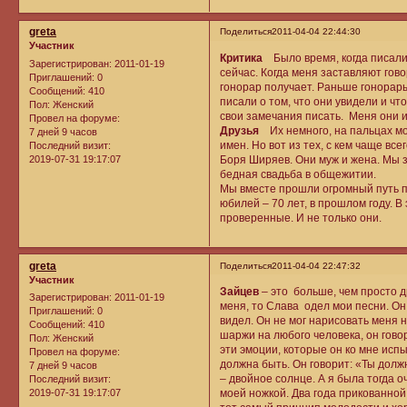
greta
Поделиться
2011-04-04 22:44:30
Участник
Критика
Было время, когда писалис
Зарегистрирован
: 2011-01-19
сейчас. Когда меня заставляют гово
Приглашений:
0
гонорар получает. Раньше гонорары
Сообщений:
410
писали о том, что они увидели и чт
Пол:
Женский
свои замечания писать. Меня они и 
Провел на форуме:
Друзья
Их немного, на пальцах мо
7 дней 9 часов
имен. Но вот из тех, с кем чаще вс
Последний визит:
2019-07-31 19:17:07
Боря Ширяев. Они муж и жена. Мы зн
бедная свадьба в общежитии.
Мы вместе прошли огромный путь по
юбилей – 70 лет, в прошлом году. В
проверенные. И не только они.
greta
Поделиться
2011-04-04 22:47:32
Участник
Зайцев
– это больше, чем просто д
Зарегистрирован
: 2011-01-19
меня, то Слава одел мои песни. Он
Приглашений:
0
видел. Он не мог нарисовать меня н
Сообщений:
410
шаржи на любого человека, он говор
Пол:
Женский
эти эмоции, которые он ко мне исп
Провел на форуме:
должна быть. Он говорит: «Ты должн
7 дней 9 часов
– двойное солнце. А я была тогда о
Последний визит:
2019-07-31 19:17:07
моей ножкой. Два года прикованной