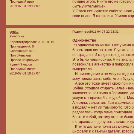
помине этого. Никто его не готовил 
Последний визит:
2019-07-31 19:17:07
быть учительницей.
У Стаса есть чувство собственного
свои стихи. Я счастлива. У меня хо
greta
Поделиться
2011-04-04 22:52:31
Участник
Одиночество
Зарегистрирован
: 2011-01-19
Я одинокая по жизни. Нет у меня ч
Приглашений:
0
боюсь одна оставаться. Я уехала ле
Сообщений:
410
пострадала. И когда я три дня нахо
Пол:
Женский
Это было невыносимо. Я не знала, к
Провел на форуме:
позвонила в агентство и попросила
7 дней 9 часов
выдержала.
Последний визит:
2019-07-31 19:17:07
И в моем доме я не могу находитьс
могу представить себе, что я буду о
А все это тоже имеет свою причину.
Война. Уходила стирать белье к не
количество лет жила в Германии, 
услуги как прачки были удобны. Мам
А я одна, закрытая. Там в домике, 
в подвал – нет ли там кого-то. Это 
радовалась, когда мама приходила.
брать с собой, потому что это было
я стараюсь не допускать таких ситуа
Кто-то дал мне почитать книжку на
цифрами и с такими датами, котор