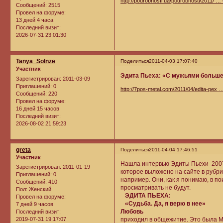
http://podrobnosti.ua/podrobnosti/2011/ …
Сообщений:
2515
Провел на форуме:
13 дней 4 часа
Последний визит:
2026-07-31 23:01:30
Tanya_Solnze
Поделиться
2011-04-03 17:07:40
Участник
Эдита Пьеха: «С мужьями больше
Зарегистрирован
: 2011-03-09
Приглашений:
0
http://7pos-metal.com/2011/04/edita-pex 
Сообщений:
220
Провел на форуме:
16 дней 15 часов
Последний визит:
2026-08-02 21:59:23
greta
Поделиться
2011-04-04 17:46:51
Участник
Нашла интервью Эдиты Пьехи 2007 г
Зарегистрирован
: 2011-01-19
которое выложено на сайте в рубри
Приглашений:
0
например. Они, как я понимаю, в п
Сообщений:
410
просматривать не будут.
Пол:
Женский
ЭДИТА ПЬЕХА:
Провел на форуме:
«Судьба. Да, я верю в нее»
7 дней 9 часов
Любовь
Бр
Последний визит:
2019-07-31 19:17:07
приходил в общежитие. Это была Мы