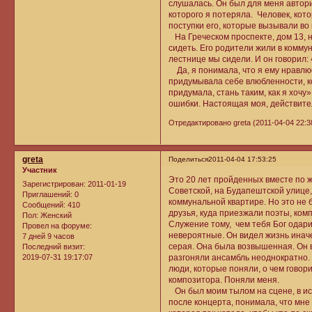
слушалась. Он был для меня автори
которого я потеряла. Человек, кот
поступки его, которые вызывали во 
На Греческом проспекте, дом 13, 
сидеть. Его родители жили в коммун
лестнице мы сидели. И он говорил: 
Да, я понимала, что я ему нравлюс
придумывала себе влюбленности, к
придумала, стань таким, как я хочу
ошибки. Настоящая моя, действите
Отредактировано greta (2011-04-04 22:3
greta
Поделиться
2011-04-04 17:53:25
Участник
Это 20 лет пройденных вместе по ж
Зарегистрирован
: 2011-01-19
Советской, на Будапештской улице, 
Приглашений:
0
коммунальной квартире. Но это не
Сообщений:
410
друзья, куда приезжали поэты, ком
Пол:
Женский
Служение тому, чем тебя Бог одар
Провел на форуме:
невероятные. Он видел жизнь иначе,
7 дней 9 часов
серая. Она была возвышенная. Он вс
Последний визит:
2019-07-31 19:17:07
разгоняли ансамбль неоднократно. 
люди, которые поняли, о чем говор
композитора. Поняли меня.
Он был моим тылом на сцене, в иску
после концерта, понимала, что мне