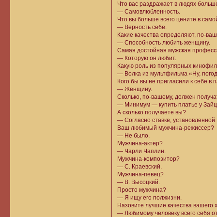
Что вас раздражает в людях больш
— Самовлюбленность.
Что вы больше всего цените в само
— Верность себе.
Какие качества определяют, по-ваш
— Способность любить женщину.
Самая достойная мужская профес
— Которую он любит.
Какую роль из популярных кинофиль
— Волка из мультфильма «Ну, погод
Кого бы вы не пригласили к себе в 
— Женщину.
Сколько, по-вашему, должен получ
— Минимум — купить платье у Зайц
А сколько получаете вы?
— Согласно ставке, установленной
Ваш любимый мужчина-режиссер?
— Не было.
Мужчина-актер?
— Чарли Чаплин.
Мужчина-композитор?
— С. Краевский.
Мужчина-певец?
— В. Высоцкий.
Просто мужчина?
— Я ищу его полжизни.
Назовите лучшие качества вашего 
— Любимому человеку всего себя о