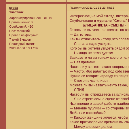
greta
Поделиться
2011-01-31 23:48:32
Участник
Интересное, на мой взгляд, интерв
Зарегистрирован
: 2011-01-19
Опубликовано
в журнале "Смена" 
Приглашений:
0
БЛИЦ-АНКЕТА «СМЕНЫ»
Сообщений:
410
Готовы ли вы честно отвечать на в
Пол:
Женский
— Да, готова.
Провел на форуме:
Как вы относитесь к тому, что поп
7 дней 9 часов
— Сначала надо увидеть.
Последний визит:
2019-07-31 19:17:07
Кого бы вы хотели увидеть рядом о
— Никогда не пела дуэтом.
Завидуете ли вы успеху другого че
— Нет времени.
Часто ли у вас возникают спорные,
— Часто. Ибо работаю под собстве
Нужно ли говорить правду «в лицо»
— Смотря в чье «лицо».
Можете ли вы назвать нечто такое,
— СПИД.
Часто ли вы отрекаетесь за кулисам
— Я не отрекаюсь на сцене от свое
Чье мнение о вашей работе наиболе
— Мнение публики — со стороны ви
Любят ли вас собаки?
— Каждой женщине хочется, чтобы 
Какое противоречие времени вы сч
— Между словом и делом.