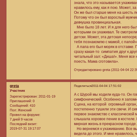
знала, что это называется ухаживани
нравилось ему, как я пою. Может, з
Он же был старше меня на шесть лет
Потому что он был взрослый мужчи
девчушка провинциальная.
Мне было 18 лет. И я для него был
которыми он ухаживал. Те смотрели 
детски. Может, эта детская непоср
тебя познакомлю с мамой, с папой»
А папа его был моряк в отставке. 
сразу какая-то симпатия друг к дру
читальный зал: «Диша!». Меня все 
поесть. Мама сготовила».
Отредактировано greta (2011-04-04 22:3
greta
Поделиться
2011-04-04 17:51:02
Участник
А с Шурой мы ходили куда-то. Он г
Зарегистрирован
: 2011-01-19
симфонический. Особенно я запом
Приглашений:
0
Сцена, на которой огромный орган,
Сообщений:
410
постепенно тушили эти свечи. И си
Пол:
Женский
первое знакомство с классической м
Провел на форуме:
слышала хоровое пение в костеле. 
7 дней 9 часов
мирная жизнь в прекрасном городе.
Последний визит:
2019-07-31 19:17:07
Но вернемся к ухаживанию. Все выл
видела до этого. И мне нравилось,