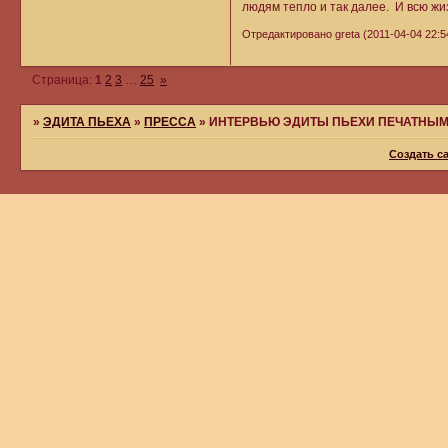
людям тепло и так далее. И всю жи
Отредактировано greta (2011-04-04 22:5
Страница:
1
2
3
…
25
»
»
ЭДИТА ПЬЕХА
»
ПРЕССА
»
ИНТЕРВЬЮ ЭДИТЫ ПЬЕХИ ПЕЧАТНЫМ
Создать с