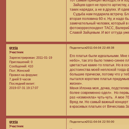
тот самый принцип молодости и хо
Зайцев одел не просто артистку, а
таких нарядах, а не в других. И од
Судьба нам подарила встречу. Бла
вторая половина 60-х. Ну, и надо 
замечательный человек, который в 
фотокорреспондент ТАСС, Валерий 
Славой Зайцевым. И вот оттуда уже
greta
Поделиться
2011-04-04 22:48:38
Участник
Его платья были идеальными. Мне 
Зарегистрирован
: 2011-01-19
небо», так это было темно-синее п
Приглашений:
0
цветастые какие-то платья. Но в о
Сообщений:
410
достоинства моей неплохой тогда ф
Пол:
Женский
большие прически, потому что у теб
Провел на форуме:
пытался короткие платья придумыва
7 дней 9 часов
жизни».
Последний визит:
2019-07-31 19:17:07
Меня Илонка моя, дочка, подстегив
более современно одел». Но первы
раз «изменяла» чуть-чуть. А мое 7
Вряд ли. Но самый важный концерт 
в красивых платьях от Вячеслава За
greta
Поделиться
2011-04-04 22:50:00
Участник