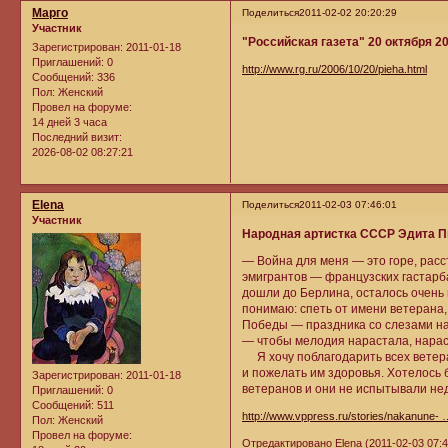
Марго
Поделиться
2011-02-02 20:20:29
Участник
"Российская газета" 20 октября 20
Зарегистрирован
: 2011-01-18
Приглашений:
0
http://www.rg.ru/2006/10/20/pieha.html
Сообщений:
336
Пол:
Женский
Провел на форуме:
14 дней 3 часа
Последний визит:
2026-08-02 08:27:21
Elena
Поделиться
2011-02-03 07:46:01
Участник
Народная артистка СССР Эдита Пье
— Война для меня — это горе, расс
эмигрантов — французских гастарба
дошли до Берлина, осталось очень 
понимаю: спеть от имени ветерана,
Победы — праздника со слезами на 
— чтобы мелодия нарастала, нарас
Я хочу поблагодарить всех ветера
и пожелать им здоровья. Хотелось 
Зарегистрирован
: 2011-01-18
ветеранов и они не испытывали нед
Приглашений:
0
Сообщений:
511
http://www.vppress.ru/stories/nakanune-
Пол:
Женский
Провел на форуме:
Отредактировано Elena (2011-02-03 07:4