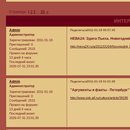
Страница:
1
2
3
…
25
»
ИНТЕР
Admin
Поделиться
2011-01-19 00:57:45
Администратор
НЕВА24: Эдита Пьеха. Новогодни
Зарегистрирован
: 2011-01-18
Приглашений:
0
http://neva24.ru/a/2011/01/04/Novogodnij
Сообщений:
2515
Провел на форуме:
13 дней 4 часа
Последний визит:
2026-07-31 23:01:30
Admin
Поделиться
2011-01-19 01:01:36
Администратор
"Аргументы и факты - Петербург"
Зарегистрирован
: 2011-01-18
Приглашений:
0
http://www.spb.aif.ru/culture/article/39195
Сообщений:
2515
Провел на форуме:
13 дней 4 часа
Последний визит:
2026-07-31 23:01:30