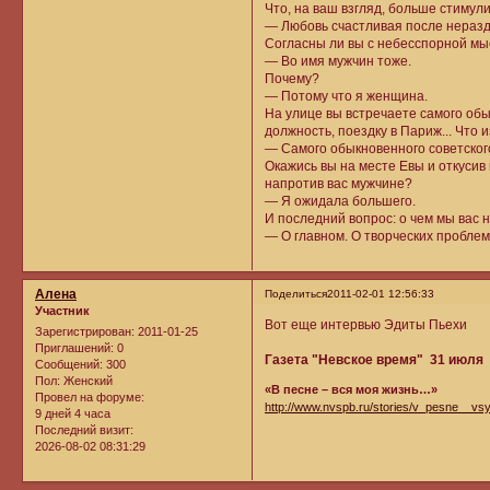
Что, на ваш взгляд, больше стимул
— Любовь счастливая после нераз
Согласны ли вы с небесспорной мыс
— Во имя мужчин тоже.
Почему?
— Потому что я женщина.
На улице вы встречаете самого обык
должность, поездку в Париж... Что
— Самого обыкновенного советског
Окажись вы на месте Евы и откусив
напротив вас мужчине?
— Я ожидала большего.
И последний вопрос: о чем мы вас 
— О главном. О творческих проблем
Алена
Поделиться
2011-02-01 12:56:33
Участник
Вот еще интервью Эдиты Пьехи
Зарегистрирован
: 2011-01-25
Приглашений:
0
Газета "Невское время" 31 июля 2
Сообщений:
300
Пол:
Женский
«В песне – вся моя жизнь…»
Провел на форуме:
http://www.nvspb.ru/stories/v_pesne__
9 дней 4 часа
Последний визит:
2026-08-02 08:31:29