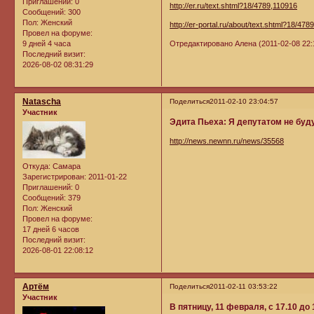
Приглашений:
0
http://er.ru/text.shtml?18/4789,110916
Сообщений:
300
Пол:
Женский
http://er-portal.ru/about/text.shtml?18/478
Провел на форуме:
9 дней 4 часа
Отредактировано Алена (2011-02-08 22:
Последний визит:
2026-08-02 08:31:29
Natascha
Поделиться
2011-02-10 23:04:57
Участник
Эдита Пьеха: Я депутатом не буд
http://news.newnn.ru/news/35568
Откуда:
Самара
Зарегистрирован
: 2011-01-22
Приглашений:
0
Сообщений:
379
Пол:
Женский
Провел на форуме:
17 дней 6 часов
Последний визит:
2026-08-01 22:08:12
Артём
Поделиться
2011-02-11 03:53:22
Участник
В пятницу, 11 февраля, с 17.10 д