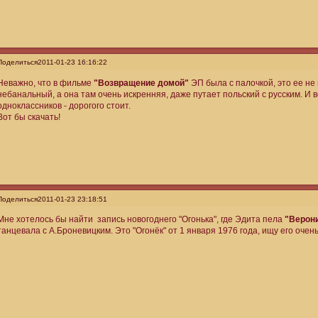
Поделиться
2011-01-23 16:16:22
Неважно, что в фильме
"Возвращение домой"
ЭП была с палочкой, это ее не
небанальный, а она там очень искренняя, даже путает польский с русским. И в
одноклассников - дорогого стоит.
Вот бы скачать!
Поделиться
2011-01-23 23:18:51
Мне хотелось бы найти запись новогоднего "Огонька", где Эдита пела
"Верон
танцевала с А.Броневицким. Это "Огонёк" от 1 января 1976 года, ищу его очень