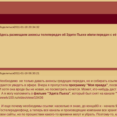
Поделиться
2011-01-18 20:34:32
Здесь размещаем анонсы телепередач об Эдите Пьехе и/или передач с её
Поделиться
2011-01-19 06:30:21
Необходимо не только давать анонсы грядущих передач, но и собирать ссыл
удается увидеть в эфире. Вчера я пропустила
программу "Моя правда"
, пос
И хотя она вроде бы не новая, но посмотреть хочется. Может, кто-нибудь даст
А я могу напомнить о
фильме "Эдита Пьеха"
, который был снят на канале
wwwtv100.ru/video/view/10436
И еще почему необходимы ссылки: насколько я знаю, до конца80-х - начала 9
Гостелерадиофонд, а теперь все каналы и производящие компании все храня
свои сайты, но по прошествии какого-то времени могут и убрать. Поэтому-то, к