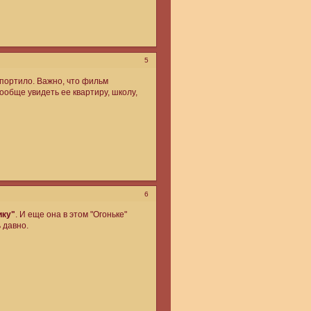
5
 портило. Важно, что фильм
ообще увидеть ее квартиру, школу,
6
ику"
. И еще она в этом "Огоньке"
 давно.