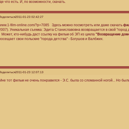
где что есть. И, по возможности, скачать.
Поделиться
2011-01-23 02:42:27
www.1-film-online.com/?p=7085 Здесь можно посмотреть или даже скачать
фи
2007). Уникальная съемка: Эдита Станиславовна возвращается в свой "город 
Может, кто-нибудь даст ссылку на фильм об ЭП из цикла
"Возвращение дом
посещает свои польские "города детства" - Богушов и Валбжих.
Поделиться
2011-01-23 12:07:13
Мне тот фильм не очень понравился - Э.С. была со сломанной ногой... Но бы