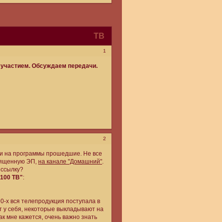
ТВ
1
 участием. Обсуждаем передачи.
2
ки на программы прошедшие. Не все
вященную ЭП,
на канале "Домашний"
.
 ссылку?
"100 ТВ"
:
0-х вся телепродукция поступала в
т у себя, некоторые выкладывают на
ак мне кажется, очень важно знать