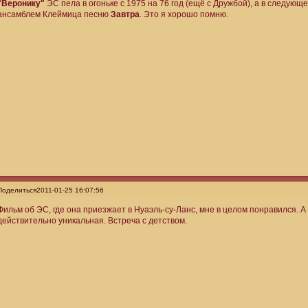
"Веронику"
ЭС пела в огоньке с 1975 на 76 год (ещё с Дружбой), а в следующ
ансамблем Клеймица песню
Завтра
. Это я хорошо помню.
Поделиться
2011-01-25 16:07:56
Фильм об ЭС, где она приезжает в Нуаэль-су-Ланс, мне в целом понравился. А
действительно уникальная. Встреча с детством.