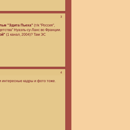
3
льм "Эдита Пьеха"
(т/к "Россия",
детства" Нуаэль-су-Ланс во Франции.
ой"
(1 канал, 2004)? Там ЭС
4
ли интересные кадры и фото тоже.