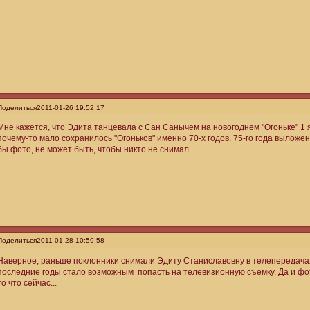
Поделиться
2011-01-26 19:52:17
Мне кажется, что Эдита танцевала с Сан Санычем на новогоднем "Огоньке" 1 
почему-то мало сохранилось "Огоньков" именно 70-х годов. 75-го года выложе
бы фото, не может быть, чтобы никто не снимал.
Поделиться
2011-01-28 10:59:58
Наверное, раньше поклонники снимали Эдиту Станиславовну в телепередачах 
последние годы стало возможным попасть на телевизионную съемку. Да и фот
то что сейчас...