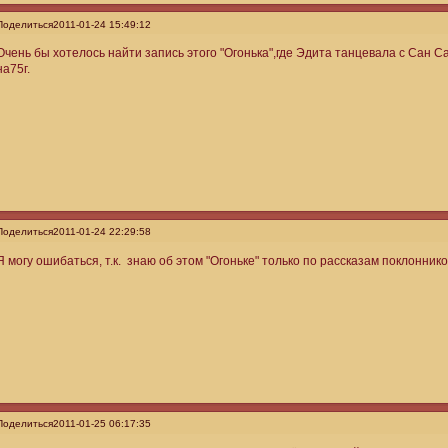
Поделиться
2011-01-24 15:49:12
Очень бы хотелось найти запись этого "Огонька",где Эдита танцевала с Сан С
на75г.
Поделиться
2011-01-24 22:29:58
Я могу ошибаться, т.к. знаю об этом "Огоньке" только по рассказам поклоннико
Поделиться
2011-01-25 06:17:35