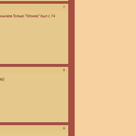
7
анычем.Только "Огонек" был с 74
8
в))
9