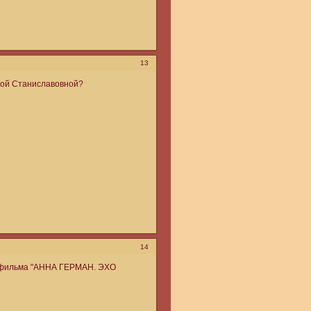
13
итой Станиславовной?
14
 фильма "АННА ГЕРМАН. ЭХО