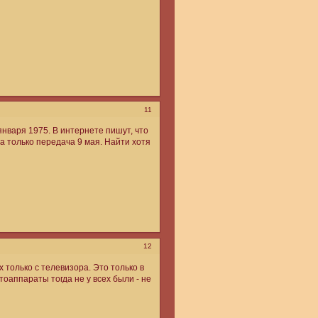
11
января 1975. В интернете пишут, что
на только передача 9 мая. Найти хотя
12
только с телевизора. Это только в
оаппараты тогда не у всех были - не