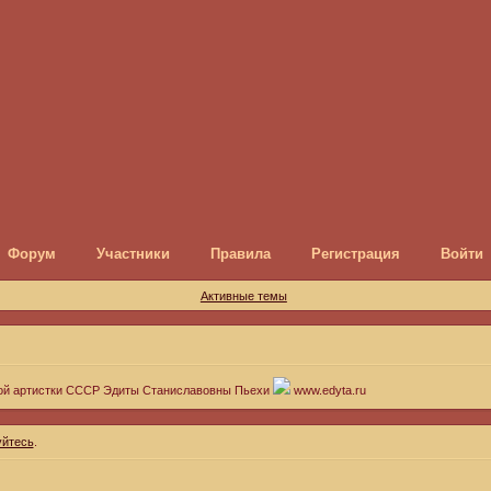
Форум
Участники
Правила
Регистрация
Войти
Активные темы
ой артистки СССР Эдиты Станиславовны Пьехи
www.edyta.ru
уйтесь
.