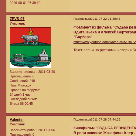
2026-08-01 07:39:10
ZEVS-07
Поделиться
2011-07-22 21:46:45
Участник
Фрагмент из фильма "Судьба рез
Эдита Пьеха и Алексей Вертогра
"Барбара"
http://www.youtube.com/watch?v=MLj8
Текст песни на русском и история
Зарегистрирован
: 2011-03-20
Приглашений:
0
Сообщений:
248
Пол:
Мужской
Провел на форуме:
14 дней 1 час
Последний визит:
Вчера 08:00:45
Valentin
Поделиться
2011-07-28 07:44:22
Участник
Кинофильм "СУДЬБА РЕЗИДЕНТА"
Зарегистрирован
: 2011-03-06
В роли шпионки Жозефины Клер -
Приглашений:
0