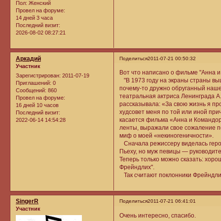
Пол:
Женский
Провел на форуме:
14 дней 3 часа
Последний визит:
2026-08-02 08:27:21
Аркадий
Поделиться
2011-07-21 00:50:32
Участник
Вот что написано о фильме "Анна и
Зарегистрирован
: 2011-07-19
"В 1973 году на экраны страны вы
Приглашений:
0
почему-то дружно обруганный наше
Сообщений:
860
театральная актриса Ленинграда А
Провел на форуме:
рассказывала: «За свою жизнь я пр
16 дней 10 часов
худсовет меня по той или иной при
Последний визит:
касается фильма «Анна и Командор»
2022-06-14 14:54:28
ленты, выражали свое сожаление по
миф о моей «некиногеничности».
Сначала режиссеру виделась герои
Пьеху, но муж певицы — руководит
Теперь только можно сказать: хоро
Фрейндлих".
Так считают поклонники Фрейндлих
SingerR
Поделиться
2011-07-21 06:41:01
Участник
Очень интересно, спасибо.