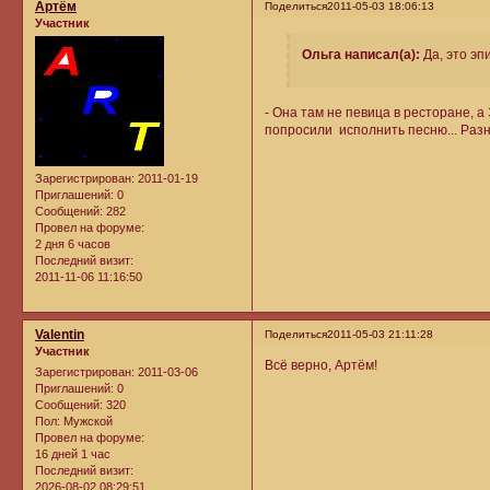
Артём
Поделиться
2011-05-03 18:06:13
Участник
Ольга написал(а):
Да, это эп
- Она там не певица в ресторане, 
попросили исполнить песню... Раз
Зарегистрирован
: 2011-01-19
Приглашений:
0
Сообщений:
282
Провел на форуме:
2 дня 6 часов
Последний визит:
2011-11-06 11:16:50
Valentin
Поделиться
2011-05-03 21:11:28
Участник
Всё верно, Артём!
Зарегистрирован
: 2011-03-06
Приглашений:
0
Сообщений:
320
Пол:
Мужской
Провел на форуме:
16 дней 1 час
Последний визит:
2026-08-02 08:29:51