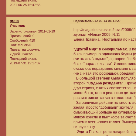
Последний визит:
2021-06-25 16:47:55
greta
Поделиться
2012-03-14 04:42:27
Участник
http://magazines.russ.ru/neva/2009/11/
Зарегистрирован
: 2011-01-19
журнал «Нева» 2009, №11
Приглашений:
0
Елена Травина. Ностальгия по нас
Сообщений:
410
Пол:
Женский
“Другой мир” в кинофильмах.
В ие
Провел на форуме:
были примерно одинаково бедны (и
7 дней 9 часов
считалась “людьми”, а, скорее, “н
Последний визит:
2019-07-31 19:17:07
было “параллельным”. Именно кино
оказалось неразрывно связано с за
(не считая это роскошью), обедают 
В большой степени была популярна
второй
“Судьба резидента”.
Приче
двух сериях, снятых соответственно
много быта, много реальных детале
рассматривается как возможность 
Заграничная действительность в ф
желая, просто “добивали” зрителя.
смахивающий больше на супермодны
мягком кресле и пьет кофе за счет
прием в честь своих коллег. Вышеу
виллу и яхту.
Эдита Пьеха в роли коварной шпи