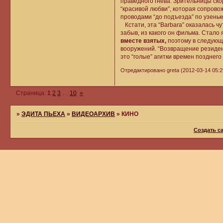
праведного гнева. Зрительницы ско
“красивой любви”, которая сопрово
проводами “до подъезда” по узеньк
Кстати, эта “Barbara” оказалась ч
забыв, из какого он фильма. Стало 
вместе взятых,
поэтому в следующи
вооружений. “Возвращение резидент
это “голые” агитки времен позднего
Отредактировано greta (2012-03-14 05:2
Страница:
1
2
3
…
10
»
»
ЭДИТА ПЬЕХА
»
ВИДЕОАРХИВ
»
КИНО
Создать с