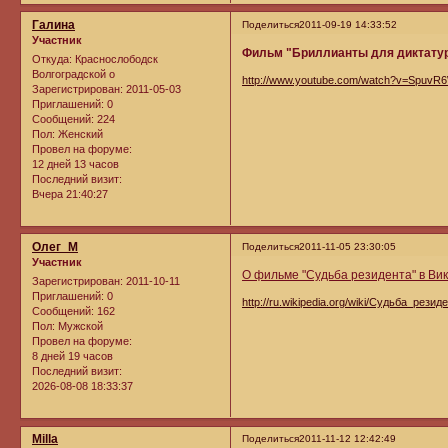
Галина
Поделиться
2011-09-19 14:33:52
Участник
Фильм "Бриллианты для диктату
Откуда:
Краснослободск
Волгоградской о
http://www.youtube.com/watch?v=SpuvR6
Зарегистрирован
: 2011-05-03
Приглашений:
0
Сообщений:
224
Пол:
Женский
Провел на форуме:
12 дней 13 часов
Последний визит:
Вчера 21:40:27
Олег_М
Поделиться
2011-11-05 23:30:05
Участник
О фильме "Судьба резидента" в Ви
Зарегистрирован
: 2011-10-11
Приглашений:
0
http://ru.wikipedia.org/wiki/Судьба_резид
Сообщений:
162
Пол:
Мужской
Провел на форуме:
8 дней 19 часов
Последний визит:
2026-08-08 18:33:37
Milla
Поделиться
2011-11-12 12:42:49