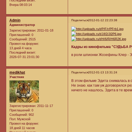
Последний визит:
Вчера 08:03:14
Admin
Поделиться
2012-01-12 22:23:38
Администратор
Зарегистрирован
: 2011-01-18
Приглашений:
0
Сообщений:
2515
Провел на форуме:
Кадры из кинофильма "СУДЬБА 
13 дней 4 часа
Последний визит:
в роли шпионки Жозефины Клер - 
2026-07-31 23:01:30
medikhat
Поделиться
2012-01-13 13:31:24
Участник
В этом фильме Эдита снималась в с
Не знаю. как там уж договорился р
ничего не нашлось. Эдита в те вре
Зарегистрирован
: 2011-11-17
Приглашений:
0
Сообщений:
902
Пол:
Мужской
Провел на форуме:
18 дней 11 часов