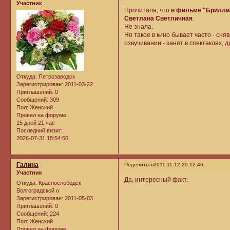
Участник
Прочитала, что
в фильме "Бриллиа
Светлана Светличная
.
Не знала.
Но такое в кино бывает часто - сн
озвучивании - занят в спектаклях, д
Откуда:
Петрозаводск
Зарегистрирован
: 2011-03-22
Приглашений:
0
Сообщений:
309
Пол:
Женский
Провел на форуме:
15 дней 21 час
Последний визит:
2026-07-31 18:54:50
Галина
Поделиться
2011-11-12 20:12:46
Участник
Да, интересный факт.
Откуда:
Краснослободск
Волгоградской о
Зарегистрирован
: 2011-05-03
Приглашений:
0
Сообщений:
224
Пол:
Женский
Провел на форуме: