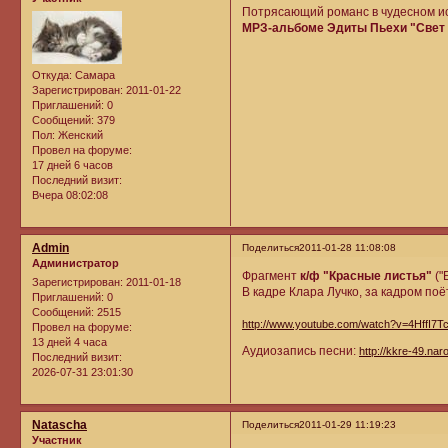
Потрясающий романс в чудесном ис
МРЗ-альбоме Эдиты Пьехи "Свет 
Откуда:
Самара
Зарегистрирован
: 2011-01-22
Приглашений:
0
Сообщений:
379
Пол:
Женский
Провел на форуме:
17 дней 6 часов
Последний визит:
Вчера 08:02:08
Admin
Поделиться
2011-01-28 11:08:08
Администратор
Фрагмент
к/ф "Красные листья"
("
Зарегистрирован
: 2011-01-18
В кадре Клара Лучко, за кадром по
Приглашений:
0
Сообщений:
2515
http://www.youtube.com/watch?v=4HffI7
Провел на форуме:
13 дней 4 часа
Аудиозапись песни:
http://kkre-49.nar
Последний визит:
2026-07-31 23:01:30
Natascha
Поделиться
2011-01-29 11:19:23
Участник