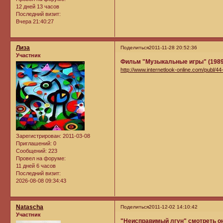
12 дней 13 часов
Последний визит:
Вчера 21:40:27
Лиза
Поделиться
2011-11-28 20:52:36
Участник
Фильм "Музыкальные игры" (1989 
http://www.internetlook-online.com/publ/4
Зарегистрирован
: 2011-03-08
Приглашений:
0
Сообщений:
223
Провел на форуме:
11 дней 6 часов
Последний визит:
2026-08-08 09:34:43
Natascha
Поделиться
2011-12-02 14:10:42
Участник
"Неисправимый лгун"
смотреть о