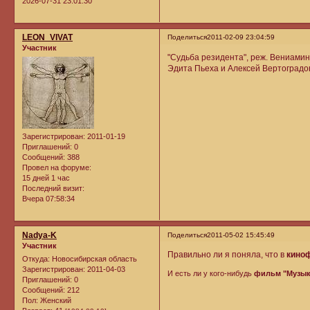
2026-07-31 23:01:30
LEON_VIVAT
Поделиться
2011-02-09 23:04:59
Участник
"Судьба резидента", реж. Вениами
Эдита Пьеха и Алексей Вертоградо
Зарегистрирован
: 2011-01-19
Приглашений:
0
Сообщений:
388
Провел на форуме:
15 дней 1 час
Последний визит:
Вчера 07:58:34
Nadya-K
Поделиться
2011-05-02 15:45:49
Участник
Правильно ли я поняла, что в
кино
Откуда:
Новосибирская область
Зарегистрирован
: 2011-04-03
И есть ли у кого-нибудь
фильм "Музык
Приглашений:
0
Сообщений:
212
Пол:
Женский