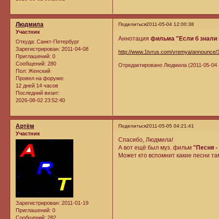
Людмила
Поделиться
2011-05-04 12:00:38
Участник
Аннотация
фильма "Если б знали в
Откуда:
Санкт-Петербург
Зарегистрирован
: 2011-04-08
http://www.1tvrus.com/vremya/announce/
Приглашений:
0
Сообщений:
280
Отредактировано Людмила (2011-05-04 
Пол:
Женский
Провел на форуме:
12 дней 14 часов
Последний визит:
2026-08-02 23:52:40
Артём
Поделиться
2011-05-05 04:21:41
Участник
Спасибо, Людмила!
А вот ещё был муз. фильм
"Песня -
Может кто вспомнит какие песни та
Зарегистрирован
: 2011-01-19
Приглашений:
0
Сообщений:
282