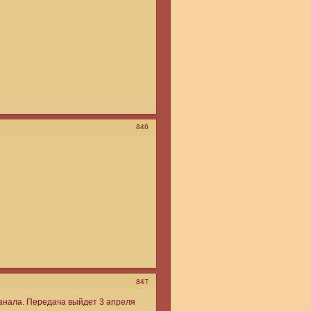
846
847
канала. Передача выйдет 3 апреля