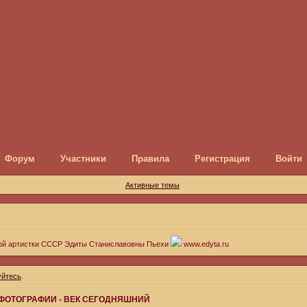
Форум
Участники
Правила
Регистрация
Войти
Активные темы
ой артистки СССР Эдиты Станиславовны Пьехи
www.edyta.ru
уйтесь
.
ФОТОГРАФИИ - ВЕК СЕГОДНЯШНИЙ