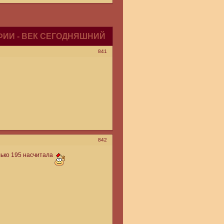
ИИ - ВЕК СЕГОДНЯШНИЙ
841
842
лько 195 насчитала