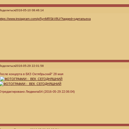
Поделиться
2016-05-10 08:46:14
https://www.instagram.com/p/5ynMRSkV8U/?tagged=эдитапьеха
Поделиться
2016-05-29 22:01:58
После концерта в БКЗ Октябрьский" 28 мая
"
Отредактировано Людмила54 (2016-05-29 22:06:04)