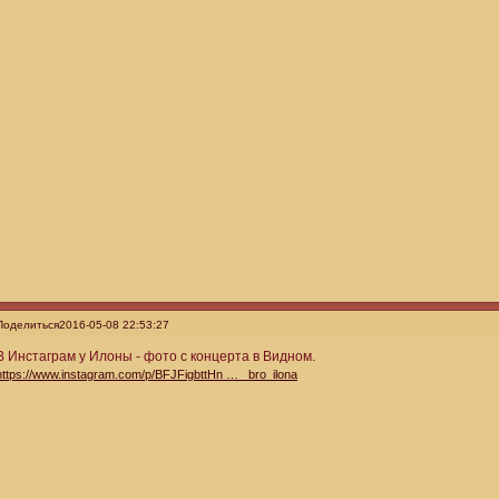
Поделиться
2016-05-08 22:53:27
В Инстаграм у Илоны - фото с концерта в Видном.
https://www.instagram.com/p/BFJFigbttHn … _bro_ilona