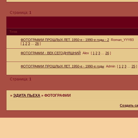
Страница:
1
Тема
ФОТОГРАФИИ ПРОШЛЫХ ЛЕТ. 1950-е - 1990-е годы - 2
Roman_YYY83
[
1
2
3
…
26
]
ФОТОГРАФИИ - ВЕК СЕГОДНЯШНИЙ
Alex
[
1
2
3
…
26
]
ФОТОГРАФИИ ПРОШЛЫХ ЛЕТ. 1950-е - 1990-е годы
Admin
[
1
2
3
…
25
]
Страница:
1
»
ЭДИТА ПЬЕХА
»
ФОТОГРАФИИ
Создать с