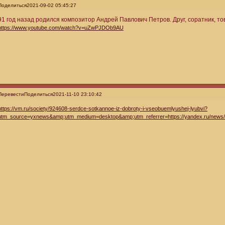
Поделиться
2021-09-02 05:45:27
91 год назад родился композитор Андрей Павлович Петров. Друг, соратник, т
https://www.youtube.com/watch?v=uZwPJDOb9AU
Перевести
Поделиться
2021-11-10 23:10:42
https://vm.ru/society/924608-serdce-sotkannoe-iz-dobroty-i-vseobuemlyushej-lyubvi?
utm_source=yxnews&amp;utm_medium=desktop&amp;utm_referrer=https://yandex.ru/news/