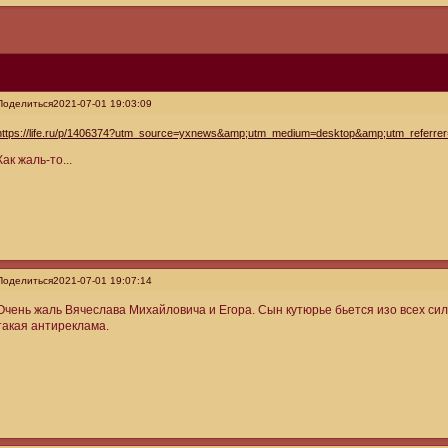
Поделиться
2021-07-01 19:03:09
https://life.ru/p/1406374?utm_source=yxnews&amp;utm_medium=desktop&amp;utm_referrer=
Как жаль-то...
Поделиться
2021-07-01 19:07:14
Очень жаль Вячеслава Михайловича и Егора. Сын кутюрье бьется изо всех сил.
такая антиреклама.