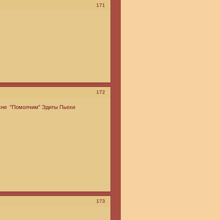
171
172
есне "Помолчим" Эдиты Пьехи
173