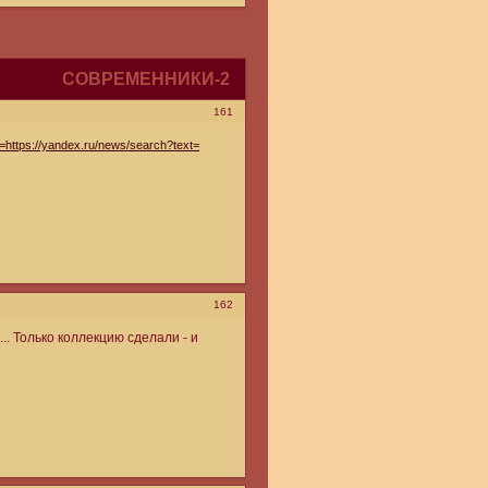
СОВРЕМЕННИКИ-2
161
https://yandex.ru/news/search?text=
162
.. Только коллекцию сделали - и