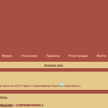
Форум
Участники
Правила
Регистрация
Войти
Активные темы
ой артистки СССР Эдиты Станиславовны Пьехи
www.edyta.ru
уйтесь
.
СУДЬБОЮ
»
СОВРЕМЕННИКИ-2