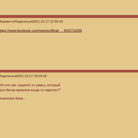
Перевести
Поделиться
2021-12-17 12:59:16
https://www.facebook.com/nanotvofficial … 5910711930
Поделиться
2021-12-17 19:19:42
"Но кто нас защитит от ужаса, который
Был бегом времени когда-то наречен?"
Ахматова Анна...