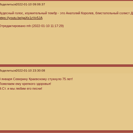
Поделиться
2022-01-10 09:06:37
Чудесный голос, изумительный тембр - это Анатолий Королев, блистательный солист 
https://youtu.be/gaXs1zVv5JA
Отредактировано mh (2022-01-10 11:17:29)
Поделиться
2022-01-10 23:30:08
3 января Северину Краевскому стукнуло 75 лет!
Пожелаем ему крепкого здоровья!
Э.Ст. и мы любим его песни!