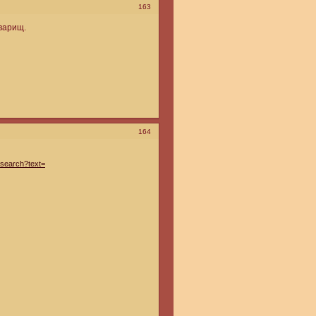
163
оварищ.
164
search?text=