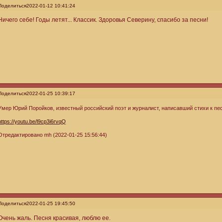
Поделиться
2022-01-12 10:41:24
Ничего себе! Годы летят... Классик. Здоровья Северину, спасибо за песни!
Поделиться
2022-01-25 10:39:17
Умер Юрий Поройков, известный российский поэт и журналист, написавший стихи к п
https://youtu.be/l9cp3i6rvqQ
Отредактировано mh (2022-01-25 15:56:44)
Поделиться
2022-01-25 19:45:50
Очень жаль. Песня красивая, люблю ее.