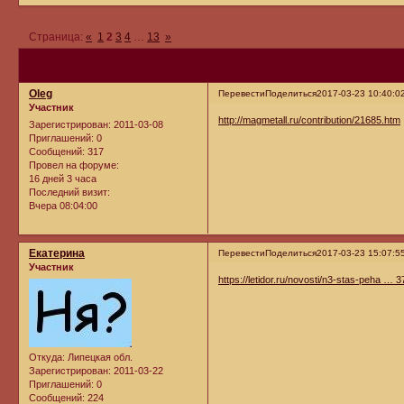
Страница:
«
1
2
3
4
…
13
»
Oleg
Перевести
Поделиться
2017-03-23 10:40:0
Участник
http://magmetall.ru/contribution/21685.htm
Зарегистрирован
: 2011-03-08
Приглашений:
0
Сообщений:
317
Провел на форуме:
16 дней 3 часа
Последний визит:
Вчера 08:04:00
Екатерина
Перевести
Поделиться
2017-03-23 15:07:5
Участник
https://letidor.ru/novosti/n3-stas-peha … 
Откуда:
Липецкая обл.
Зарегистрирован
: 2011-03-22
Приглашений:
0
Сообщений:
224