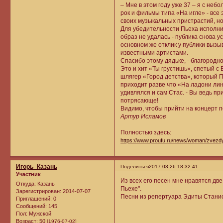
– Мне в этом году уже 37 – я с не
рок и фильмы типа «На игле» - все 
своих музыкальных пристрастий, но
Для убедительности Пьеха исполни
образ не удалась - публика снова 
основном же отклик у публики вызы
известными артистами.
Спасибо этому дядьке, - благородно
Это и хит «Ты грустишь», спетый с
шлягер «Город детства», который П
приходит разве что «На ладони лини
удивлялся и сам Стас. - Вы ведь пр
потрясающе!
Видимо, чтобы прийти на концерт 
Артур Исламов
Полностью здесь:
https://www.proufu.ru/news/woman/zvez
Игорь_Казань
Поделиться
2017-03-26 18:32:41
Участник
Из всех его песен мне нравятся две
Откуда:
Казань
Пьехе".
Зарегистрирован
: 2014-07-07
Песни из репертуара Эдиты Станис
Приглашений:
0
Сообщений:
145
Пол:
Мужской
Возраст:
50
[1976-07-02]