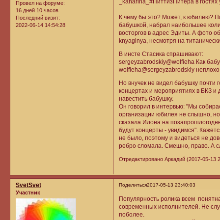
_kanarina_#ПиттизПитера в гостях 
Провел на форуме:
16 дней 10 часов
К чему бы это? Может, к юбилею? П
Последний визит:
бабушкой, набрал наибольшее колич
2022-06-14 14:54:28
восторгов в адрес Эдиты. А фото о
knyaginya, несмотря на титанически
В инсте Стасика спрашивают:
sergeyzabrodskiy@wolfieha Как баб
wolfieha@sergeyzabrodskiy неплохо,
Но внучек не видел бабушку почти г
концертах и мероприятиях в БКЗ и д
навестить бабушку.
Он говорил в интервью: "Мы собира
организации юбилея не слышно, но 
сказала Илона на позапрошлогодне
будут концерты - увидимся". Каже
не было, поэтому и видеться не дов
ребро сломала. Смешно, право. А 
Отредактировано Аркадий (2017-05-13 2
SvetSvet
Поделиться
2017-05-13 23:40:03
Участник
Популярность ролика всем понятна,
современных исполнителей. Не случ
поболее.