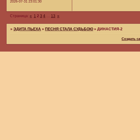
2026-07-31 23:01:30
Страница:
«
1
2
3
4
…
13
»
»
ЭДИТА ПЬЕХА
»
ПЕСНЯ СТАЛА СУДЬБОЮ
»
ДИНАСТИЯ-2
Создать с