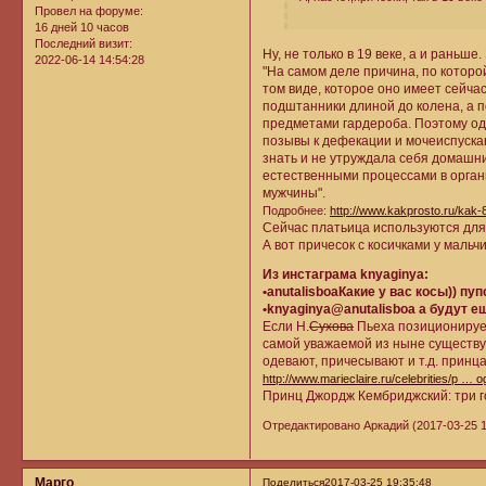
Провел на форуме:
16 дней 10 часов
Последний визит:
Ну, не только в 19 веке, а и раньш
2022-06-14 14:54:28
"На самом деле причина, по которо
том виде, которое оно имеет сейчас
подштанники длиной до колена, а 
предметами гардероба. Поэтому од
позывы к дефекации и мочеиспускан
знать и не утруждала себя домашни
естественными процессами в органи
мужчины".
Подробнее:
http://www.kakprosto.ru/k
Сейчас платьица используются для 
А вот причесок с косичками у мальч
Из инстаграма knyaginya:
•anutalisboaКакие у вас косы)) пуп
•knyaginya@anutalisboa а будут е
Если Н.
Сухова
Пьеха позиционирует
самой уважаемой из ныне существую
одевают, причесывают и т.д. принц
http://www.marieclaire.ru/celebrities/p … o
Принц Джордж Кембриджский: три г
Отредактировано Аркадий (2017-03-25 1
Марго
Поделиться
2017-03-25 19:35:48