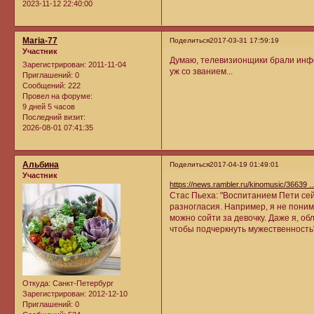
2023-11-12 22:40:00
Maria-77
Поделиться
2017-03-31 17:59:19
Участник
Думаю, телевизионщики брали инфо
Зарегистрирован
: 2011-11-04
уж со званием...
Приглашений:
0
Сообщений:
222
Провел на форуме:
9 дней 5 часов
Последний визит:
2026-08-01 07:41:35
Альбина
Поделиться
2017-04-19 01:49:01
Участник
https://news.rambler.ru/kinomusic/36639 
Стас Пьеха: "Воспитанием Пети сей
разногласия. Например, я не поним
можно сойти за девочку. Даже я, об
чтобы подчеркнуть мужественность"
Откуда:
Санкт-Петербург
Зарегистрирован
: 2012-12-10
Приглашений:
0