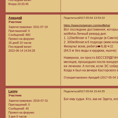
Последний визит:
Вчера 20:20:45
Аркадий
Поделиться
2017-05-04 13:53:10
Участник
https://www.instagram.com/wolfieha/
Зарегистрирован
: 2011-07-19
Вот последние достижения, которым
Приглашений:
0
wolfieha Личный рекорд дня:
Сообщений:
860
1. 120кг/8повт в 7 подходе (в Смите
Провел на форуме:
2. 300кг/8повт.в 6 подходе (жим ног
16 дней 10 часов
Физкульт всем, ребята❤️💪🏼👊🏻
Последний визит:
(84,5 кг без воды и курдюка, нынче)
2022-06-14 14:54:28
Наверное, он просто БЕССЕРДЕЧНЫЙ.
месяцев, прошедших после концерта 
ее лечении. А потом, если ЭС собер
Когда я был на вечере Касторского 
Отредактировано Аркадий (2017-05-04 1
Lanny
Поделиться
2017-05-04 15:44:35
Участник
Бог ему судья. Кто, как не Эдита, е
Зарегистрирован
: 2016-07-31
Приглашений:
0
Сообщений:
40
Провел на форуме:
3 дня 0 часов