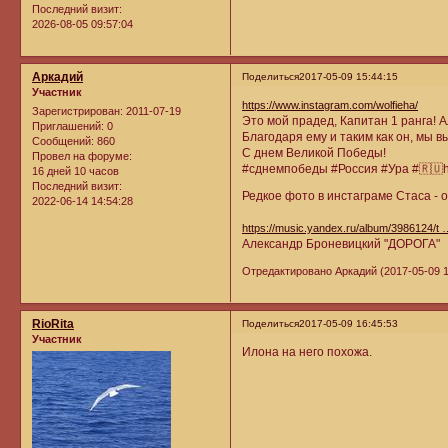
Последний визит:
2026-08-05 09:57:04
Аркадий
Поделиться
2017-05-09 15:44:15
Участник
https://www.instagram.com/wolfieha/
Зарегистрирован
: 2011-07-19
Это мой прадед, Капитан 1 ранга!
Приглашений:
0
Благодаря ему и таким как он, мы в
Сообщений:
860
С днем Великой Победы!
Провел на форуме:
#сднемпобеды #Россия #Ура #🇷🇺htt
16 дней 10 часов
Последний визит:
Редкое фото в инстаграме Стаса - 
2022-06-14 14:54:28
https://music.yandex.ru/album/3986124/t
Александр Броневицкий "ДОРОГА"
Отредактировано Аркадий (2017-05-09 1
RioRita
Поделиться
2017-05-09 16:45:53
Участник
Илона на него похожа.