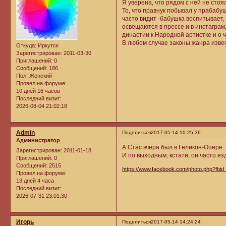
Я уверена, что рядом с ней не стоя
То, что правнук побывал у прабабу
часто видит -бабушка воспитывает, 
освещаются в прессе и в инстагра
династии к Народной артистке и о ч
В любом случае законы жанра изве
Откуда:
Иркутск
Зарегистрирован
: 2011-03-30
Приглашений:
0
Сообщений:
186
Пол:
Женский
Провел на форуме:
10 дней 16 часов
Последний визит:
2026-08-04 21:02:18
Admin
Поделиться
2017-05-14 10:25:36
Администратор
А Стас вчера был в Геликон-Опере.
Зарегистрирован
: 2011-01-18
И по выходным, кстати, он часто е
Приглашений:
0
Сообщений:
2515
https://www.facebook.com/photo.php?fbid
Провел на форуме:
13 дней 4 часа
Последний визит:
2026-07-31 23:01:30
Игорь
Поделиться
2017-05-14 14:24:24