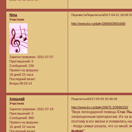
Nina
Перевести
Поделиться
2017-04-21 18:06:3
Участник
http://www.kp.ru/daily/26669/3691606/
Зарегистрирован
: 2011-07-07
Приглашений:
0
Сообщений:
236
Провел на форуме:
18 дней 23 часа
Последний визит:
Вчера 08:03:14
Аркадий
Поделиться
2017-05-03 02:48:30
Участник
http://www.kp.ru/daily/26675.3/3696320/
Зарегистрирован
: 2011-07-19
"Внук легендарной певицы
Стас Пь
Приглашений:
0
запрещенным препаратам. Из-за ко
Сообщений:
860
поэтому в его жизни и появились на
Провел на форуме:
- Когда семья узнала, что со мной,
о
16 дней 10 часов
выжил
".
Последний визит: