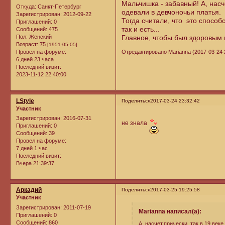
Мальчишка - забавный! А, насче
Откуда:
Санкт-Петербург
одевали в девчоночьи платья.
Зарегистрирован
: 2012-09-22
Тогда считали, что это способс
Приглашений:
0
так и есть...
Сообщений:
475
Пол:
Женский
Главное, чтобы был здоровым
Возраст:
75
[1951-05-05]
Провел на форуме:
Отредактировано Marianna (2017-03-24 2
6 дней 23 часа
Последний визит:
2023-11-12 22:40:00
LStyle
Поделиться
2017-03-24 23:32:42
Участник
Зарегистрирован
: 2016-07-31
не знала
Приглашений:
0
Сообщений:
39
Провел на форуме:
7 дней 1 час
Последний визит:
Вчера 21:39:37
Аркадий
Поделиться
2017-03-25 19:25:58
Участник
Зарегистрирован
: 2011-07-19
Marianna написал(а):
Приглашений:
0
Сообщений:
860
А, насчет,прически, так в 19 век