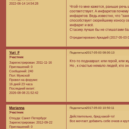
2022-06-14 14:54:28
Чтой-то мне кажется, раньше речь 
соответствует. А инфарктов почему 
инфарктов. Ведь известно, что "за
способствует скорейшему износу с
инфаркт и всё.
Стасику лучше бы не стишатами бал
Отредактировано Аркадий (2017-05-03 0
Yuri_F
Поделиться
2017-05-03 08:00:13
Участник
Кто-то поднаврал: или герой, или ж
Зарегистрирован
: 2011-11-16
Но , к счастью немало людей, кто 
Приглашений:
0
Сообщений:
240
Пол:
Мужской
Провел на форуме:
16 дней 23 часа
Последний визит:
2026-08-08 21:52:42
Marianna
Поделиться
2017-05-03 10:50:11
Участник
Действительно, бред какой-то!
Откуда:
Санкт-Петербург
Все мечтает добавить себе очков и кр
Зарегистрирован
: 2012-09-22
Приглашений:
0