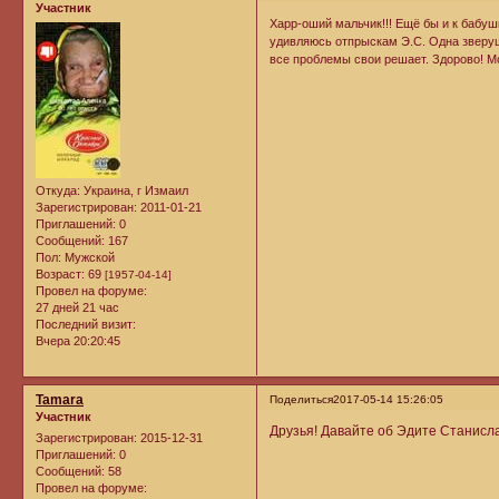
Участник
Харр-оший мальчик!!! Ещё бы и к бабуш
удивляюсь отпрыскам Э.С. Одна зверуш
все проблемы свои решает. Здорово! Мо
Откуда:
Украина, г Измаил
Зарегистрирован
: 2011-01-21
Приглашений:
0
Сообщений:
167
Пол:
Мужской
Возраст:
69
[1957-04-14]
Провел на форуме:
27 дней 21 час
Последний визит:
Вчера 20:20:45
Tamara
Поделиться
2017-05-14 15:26:05
Участник
Друзья! Давайте об Эдите Станисла
Зарегистрирован
: 2015-12-31
Приглашений:
0
Сообщений:
58
Провел на форуме: