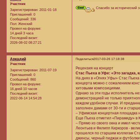
Участник
Спасибо за исторический э
Зарегистрирован
: 2011-01-18
Приглашений:
0
Сообщений:
336
Пол:
Женский
Провел на форуме:
14 дней 3 часа
Последний визит:
2026-08-02 08:27:21
Аркадий
Поделиться
2017-03-26 17:18:38
Участник
Рецензия на концерт
Зарегистрирован
: 2011-07-19
Стас Пьеха в Уфе: «Это загадка,
Приглашений:
0
На днях в «Огнях Уфы» Стас Пьеха
Сообщений:
860
концерта можно с сожалением конст
Провел на форуме:
хитовыми композициями.
16 дней 10 часов
Однако за эти годы исполнитель н
Последний визит:
демонстрацией не только приятного
2022-06-14 14:54:28
каждом удобном случае. И преданн
заполнен дамами от 30-ти и старше
– Уфимская концертная площадка н
Еще Пьеха отметил «Пирамиду» в Ка
– Прямо из своего окна и имел чес
Леонтьев и Филипп Киркоров - велик
прошелся по старшим коллегам Ста
джинсы, черный пиджак и футболки