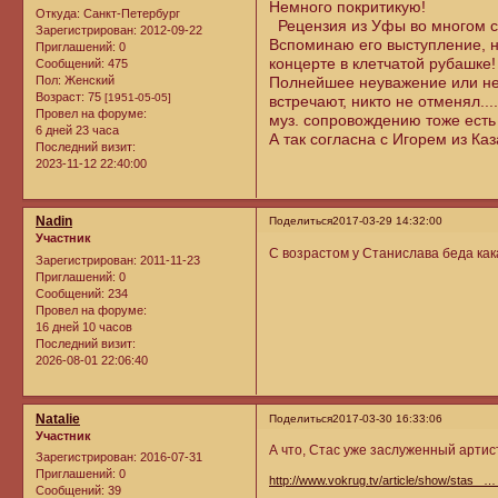
Немного покритикую!
Откуда:
Санкт-Петербург
Рецензия из Уфы во многом с
Зарегистрирован
: 2012-09-22
Вспоминаю его выступление, н
Приглашений:
0
концерте в клетчатой рубашке!
Сообщений:
475
Пол:
Женский
Полнейшее неуважение или неп
Возраст:
75
[1951-05-05]
встречают, никто не отменял...
Провел на форуме:
муз. сопровождению тоже есть п
6 дней 23 часа
А так согласна с Игорем из Каз
Последний визит:
2023-11-12 22:40:00
Nadin
Поделиться
2017-03-29 14:32:00
Участник
С возрастом у Станислава беда как
Зарегистрирован
: 2011-11-23
Приглашений:
0
Сообщений:
234
Провел на форуме:
16 дней 10 часов
Последний визит:
2026-08-01 22:06:40
Natalie
Поделиться
2017-03-30 16:33:06
Участник
А что, Стас уже заслуженный артис
Зарегистрирован
: 2016-07-31
Приглашений:
0
http://www.vokrug.tv/article/show/stas_ …
Сообщений:
39