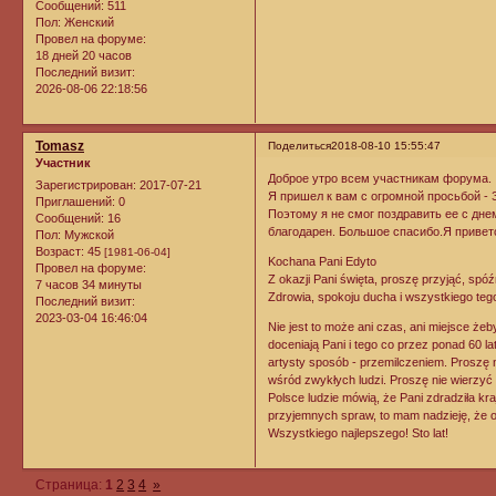
Сообщений:
511
Пол:
Женский
Провел на форуме:
18 дней 20 часов
Последний визит:
2026-08-06 22:18:56
Tomasz
Поделиться
2018-08-10 15:55:47
Участник
Доброе утро всем участникам форума.
Зарегистрирован
: 2017-07-21
Я пришел к вам с огромной просьбой - 
Приглашений:
0
Поэтому я не смог поздравить ее с днем
Сообщений:
16
благодарен. Большое спасибо.Я привет
Пол:
Мужской
Возраст:
45
[1981-06-04]
Kochana Pani Edyto
Провел на форуме:
Z okazji Pani święta, proszę przyjąć, spó
7 часов 34 минуты
Zdrowia, spokoju ducha i wszystkiego teg
Последний визит:
2023-03-04 16:46:04
Nie jest to może ani czas, ani miejsce żeb
doceniają Pani i tego co przez ponad 60 lat
artysty sposób - przemilczeniem. Proszę n
wśród zwykłych ludzi. Proszę nie wierzyć 
Polsce ludzie mówią, że Pani zdradziła kraj
przyjemnych spraw, to mam nadzieję, że o
Wszystkiego najlepszego! Sto lat!
Страница:
1
2
3
4
»