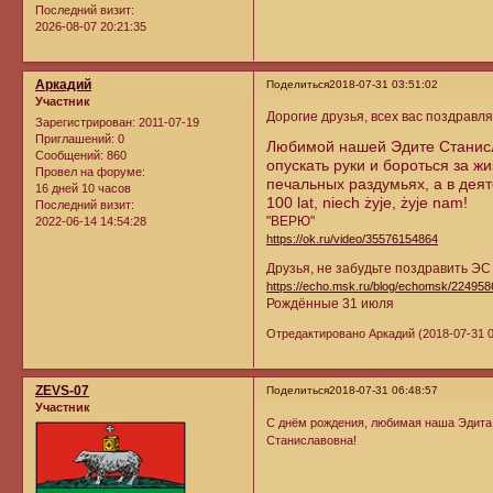
Последний визит:
2026-08-07 20:21:35
Аркадий
Поделиться
2018-07-31 03:51:02
Участник
Дорогие друзья, всех вас поздрав
Зарегистрирован
: 2011-07-19
Приглашений:
0
Любимой нашей Эдите Станисл
Сообщений:
860
опускать руки и бороться за ж
Провел на форуме:
печальных раздумьях, а в дея
16 дней 10 часов
100 lat, niech żyje, żyje nam!
Последний визит:
"ВЕРЮ"
2022-06-14 14:54:28
https://ok.ru/video/35576154864
Друзья, не забудьте поздравить ЭС 
https://echo.msk.ru/blog/echomsk/224958
Рождённые 31 июля
Отредактировано Аркадий (2018-07-31 0
ZEVS-07
Поделиться
2018-07-31 06:48:57
Участник
С днём рождения, любимая наша Эдита! 
Станиславовна!