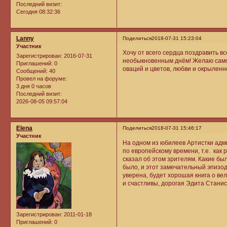
Последний визит:
Сегодня 08:32:36
Lanny
Поделиться
2018-07-31 15:23:04
Участник
Хочу от всего сердца поздравить в
Зарегистрирован
: 2016-07-31
необыкновенным днём! Желаю самог
Приглашений:
0
оваций и цветов, любви и окрыленн
Сообщений:
40
Провел на форуме:
3 дня 0 часов
Последний визит:
2026-08-05 09:57:04
Elena
Поделиться
2018-07-31 15:46:17
Участник
На одном из юбилеев Артистки адми
по европейскому времени, т.е. как
сказал об этом зрителям. Какие бы
было, и этот замечательный эпизод
уверена, будет хорошая книга о ве
и счастливы, дорогая Эдита Стани
Зарегистрирован
: 2011-01-18
Приглашений:
0