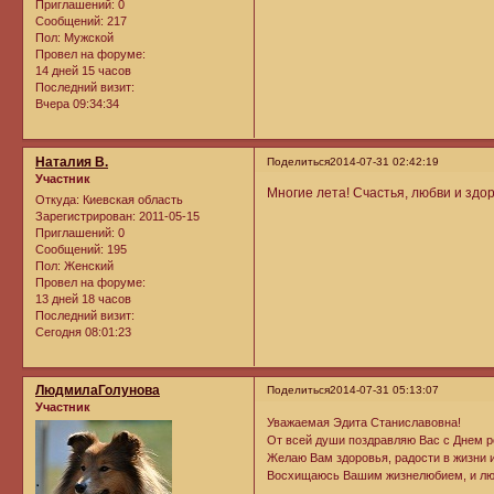
Приглашений:
0
Сообщений:
217
Пол:
Мужской
Провел на форуме:
14 дней 15 часов
Последний визит:
Вчера 09:34:34
Наталия В.
Поделиться
2014-07-31 02:42:19
Участник
Многие лета! Счастья, любви и здо
Откуда:
Киевская область
Зарегистрирован
: 2011-05-15
Приглашений:
0
Сообщений:
195
Пол:
Женский
Провел на форуме:
13 дней 18 часов
Последний визит:
Сегодня 08:01:23
ЛюдмилаГолунова
Поделиться
2014-07-31 05:13:07
Участник
Уважаемая Эдита Станиславовна!
От всей души поздравляю Вас с Днем р
Желаю Вам здоровья, радости в жизни и
Восхищаюсь Вашим жизнелюбием, и лю