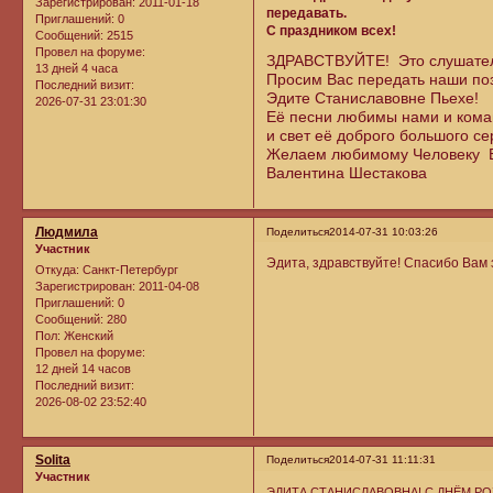
Зарегистрирован
: 2011-01-18
передавать.
Приглашений:
0
С праздником всех!
Сообщений:
2515
Провел на форуме:
ЗДРАВСТВУЙТЕ! Это слушатели
13 дней 4 часа
Просим Вас передать наши по
Последний визит:
Эдите Станиславовне Пьехе!
2026-07-31 23:01:30
Её песни любимы нами и коман
и свет её доброго большого се
Желаем любимому Человеку Все
Валентина Шестакова
Людмила
Поделиться
2014-07-31 10:03:26
Участник
Эдита, здравствуйте! Спасибо Вам з
Откуда:
Санкт-Петербург
Зарегистрирован
: 2011-04-08
Приглашений:
0
Сообщений:
280
Пол:
Женский
Провел на форуме:
12 дней 14 часов
Последний визит:
2026-08-02 23:52:40
Solita
Поделиться
2014-07-31 11:11:31
Участник
ЭДИТА СТАНИСЛАВОВНА! С ДНЁМ Р