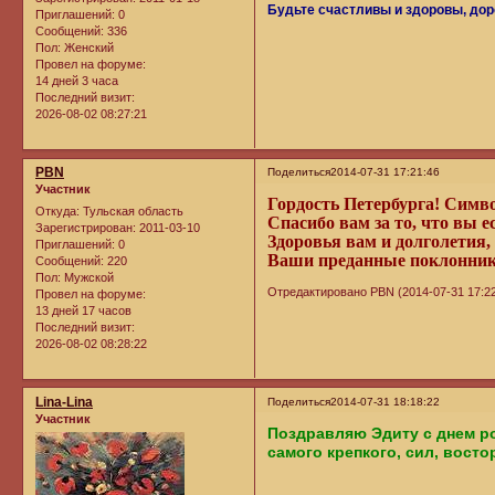
Будьте счастливы и здоровы, дор
Приглашений:
0
Сообщений:
336
Пол:
Женский
Провел на форуме:
14 дней 3 часа
Последний визит:
2026-08-02 08:27:21
PBN
Поделиться
2014-07-31 17:21:46
Участник
Гордость Петербурга! Симв
Откуда:
Тульская область
Спасибо вам за то, что вы е
Зарегистрирован
: 2011-03-10
Здоровья вам и долголетия, 
Приглашений:
0
Ваши преданные поклонник
Сообщений:
220
Пол:
Мужской
Отредактировано PBN (2014-07-31 17:22
Провел на форуме:
13 дней 17 часов
Последний визит:
2026-08-02 08:28:22
Lina-Lina
Поделиться
2014-07-31 18:18:22
Участник
Поздравляю Эдиту с днем р
самого крепкого, сил, вост