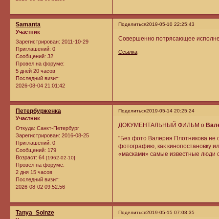
Samanta
Поделиться
2019-05-10 22:25:43
Участник
Совершенно потрясающее исполне
Зарегистрирован
: 2011-10-29
Приглашений:
0
Ссылка
Сообщений:
32
Провел на форуме:
5 дней 20 часов
Последний визит:
2026-08-04 21:01:42
Петербурженка
Поделиться
2019-05-14 20:25:24
Участник
ДОКУМЕНТАЛЬНЫЙ ФИЛЬМ о
Вал
Откуда:
Санкт-Петербург
Зарегистрирован
: 2016-08-25
"Без фото Валерия Плотникова не 
Приглашений:
0
фотографию, как кинопостановку ил
Сообщений:
179
«масками» самые известные люди с
Возраст:
64
[1962-02-10]
Провел на форуме:
2 дня 15 часов
Последний визит:
2026-08-02 09:52:56
Tanya_Solnze
Поделиться
2019-05-15 07:08:35