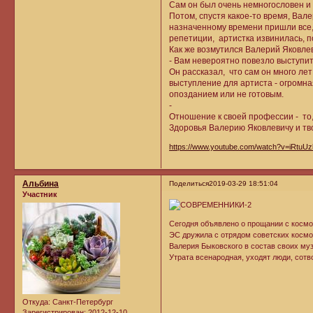
Сам он был очень немногословен и 
Потом, спустя какое-то время, Вал
назначенному времени пришли все,
репетиции, артистка извинилась, п
Как же возмутился Валерий Яковле
- Вам невероятно повезло выступит
Он рассказал, что сам он много лет
выступление для артиста - огромна
опозданием или не готовым.
-
Отношение к своей профессии - то,
Здоровья Валерию Яковлевичу и тв
https://www.youtube.com/watch?v=iRtuUz
Альбина
Поделиться
2019-03-29 18:51:04
Участник
Сегодня объявлено о прощании с косм
ЭС дружила с отрядом советских космон
Валерия Быковского в состав своих муз
Утрата всенародная, уходят люди, сот
Откуда:
Санкт-Петербург
Зарегистрирован
: 2012-12-10