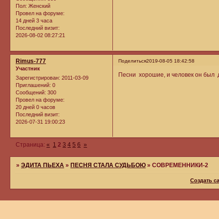
Пол:
Женский
Провел на форуме:
14 дней 3 часа
Последний визит:
2026-08-02 08:27:21
Rimus-777
Поделиться
2019-08-05 18:42:58
Участник
Песни хорошие, и человек он был д
Зарегистрирован
: 2011-03-09
Приглашений:
0
Сообщений:
300
Провел на форуме:
20 дней 0 часов
Последний визит:
2026-07-31 19:00:23
Страница:
«
1
2
3
4
5
6
»
»
ЭДИТА ПЬЕХА
»
ПЕСНЯ СТАЛА СУДЬБОЮ
»
СОВРЕМЕННИКИ-2
Создать с