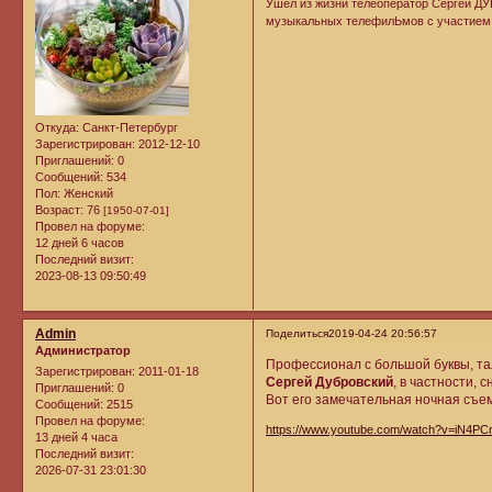
Ушёл из жизни телеоператор Сергей Д
музыкальных телефилЬмов с участием Э
Откуда:
Санкт-Петербург
Зарегистрирован
: 2012-12-10
Приглашений:
0
Сообщений:
534
Пол:
Женский
Возраст:
76
[1950-07-01]
Провел на форуме:
12 дней 6 часов
Последний визит:
2023-08-13 09:50:49
Admin
Поделиться
2019-04-24 20:56:57
Администратор
Профессионал с большой буквы, та
Зарегистрирован
: 2011-01-18
Сергей Дубровский
, в частности,
Приглашений:
0
Вот его замечательная ночная съем
Сообщений:
2515
Провел на форуме:
https://www.youtube.com/watch?v=iN4P
13 дней 4 часа
Последний визит:
2026-07-31 23:01:30