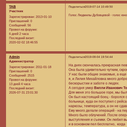
ТАВ
Поделиться
2019-07-14 10:49:50
Участник
Голос Людмилы Дубовцевой - голос юност
Зарегистрирован
: 2013-01-10
Приглашений:
0
Сообщений:
56
Провел на форуме:
6 дней 2 часа
Последний визит:
2020-02-02 18:46:55
Admin
Поделиться
2019-08-04 19:54:44
Администратор
На днях скончалась прекрасная пе
Зарегистрирован
: 2011-01-18
Она была удивительно чутким, скр
Приглашений:
0
У нас были общие знакомые, а еще
Сообщений:
2515
я, и Лилия Михайловна много добр
Провел на форуме:
бескорыстии и заботе о людях.
13 дней 4 часа
А сегодня умер
Вилли Иванович То
Последний визит:
Для меня это большое горе, мы был
2026-07-31 23:01:30
Он был настоящий боец - боролся с 
больнице, куда он поступил с рейса
наркозы, температура, а он не сдав
Ему много делали операций - на пе
Много было облучений. После опера
выступления и съемки. Он любил вы
и в основном пел бесплатно, когда