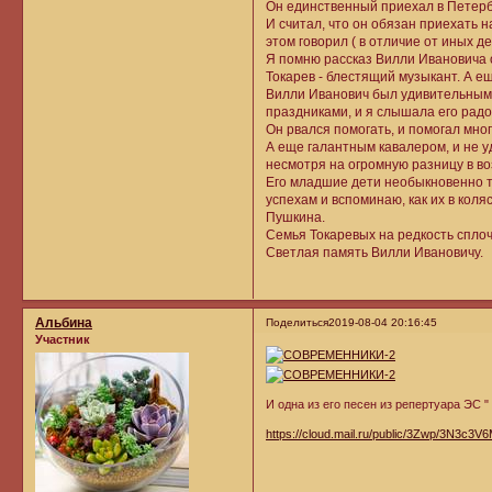
Он единственный приехал в Петербу
И считал, что он обязан приехать н
этом говорил ( в отличие от иных д
Я помню рассказ Вилли Ивановича о
Токарев - блестящий музыкант. А е
Вилли Иванович был удивительным о
праздниками, и я слышала его радо
Он рвался помогать, и помогал мн
А еще галантным кавалером, и не у
несмотря на огромную разницу в во
Его младшие дети необыкновенно т
успехам и вспоминаю, как их в кол
Пушкина.
Семья Токаревых на редкость сплоч
Светлая память Вилли Ивановичу.
Альбина
Поделиться
2019-08-04 20:16:45
Участник
И одна из его песен из репертуара ЭС " 
https://cloud.mail.ru/public/3Zwp/3N3c3V