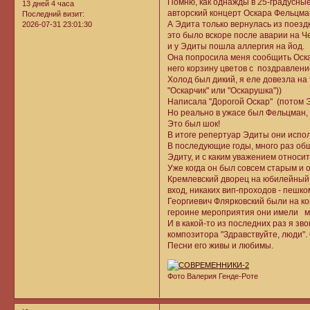
Помню, как однажды в 25-градусны
13 дней 4 часа
авторский концерт Оскара Фельцма
Последний визит:
А Эдита только вернулась из поездк
2026-07-31 23:01:30
это было вскоре после аварии на Ч
и у Эдиты пошла аллергия на йод.
Она попросила меня сообщить Оскар
него корзину цветов с поздравлени
Холод был дикий, я еле довезла на 
"Оскарчик" или "Оскарушка"))
Написала "Дорогой Оскар" (потом Э
Но реально в ужасе был Фельцман, 
Это был шок!
В итоге репертуар Эдиты они исполн
В последующие годы, много раз общ
Эдиту, и с каким уважением относитс
Уже когда он был совсем старым и 
Кремлевский дворец на юбилейный 
вход, никаких вип-проходов - пешк
Георгиевич Флярковский были на ко
героине мероприятия они имели 
И в какой-то из последних раз я з
композитора "Здравствуйте, люди".
Песни его живы и любимы.
Фото Валерия Генде-Роте