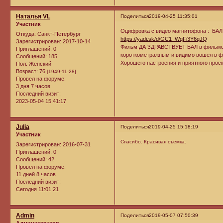
Наталья VL
Поделиться
2019-04-25 11:35:01
Участник
Оцифровка с видео магнитофона : Б
Откуда:
Санкт-Петербург
https://yadi.sk/d/GC1_WqFi3Y6qJQ
Зарегистрирован
: 2017-10-14
Фильм ДА ЗДРАВСТВУЕТ БАЛ в фильмогр
Приглашений:
0
короткометражным и видимо вошел в фи
Сообщений:
185
Хорошего настроения и приятного прос
Пол:
Женский
Возраст:
76
[1949-11-28]
Провел на форуме:
3 дня 7 часов
Последний визит:
2023-05-04 15:41:17
Julia
Поделиться
2019-04-25 15:18:19
Участник
Спасибо. Красивая съемка.
Зарегистрирован
: 2016-07-31
Приглашений:
0
Сообщений:
42
Провел на форуме:
11 дней 8 часов
Последний визит:
Сегодня 11:01:21
Admin
Поделиться
2019-05-07 07:50:39
Администратор