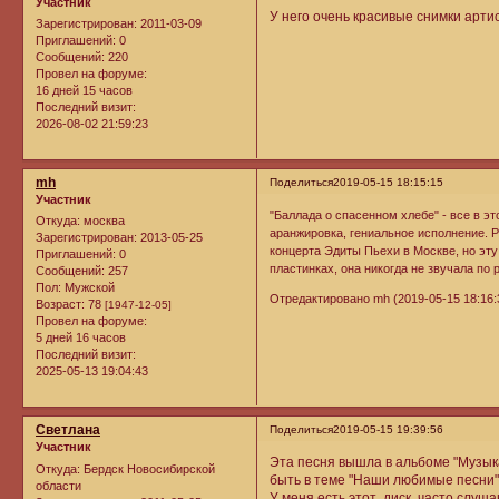
Участник
У него очень красивые снимки арт
Зарегистрирован
: 2011-03-09
Приглашений:
0
Сообщений:
220
Провел на форуме:
16 дней 15 часов
Последний визит:
2026-08-02 21:59:23
mh
Поделиться
2019-05-15 18:15:15
Участник
"Баллада о спасенном хлебе" - все в 
Откуда:
москва
аранжировка, гениальное исполнение. Р
Зарегистрирован
: 2013-05-25
концерта Эдиты Пьехи в Москве, но эт
Приглашений:
0
пластинках, она никогда не звучала по 
Сообщений:
257
Пол:
Мужской
Отредактировано mh (2019-05-15 18:16:
Возраст:
78
[1947-12-05]
Провел на форуме:
5 дней 16 часов
Последний визит:
2025-05-13 19:04:43
Cветлана
Поделиться
2019-05-15 19:39:56
Участник
Эта песня вышла в альбоме "Музык
Откуда:
Бердск Новосибирской
быть в теме "Наши любимые песни
области
У меня есть этот диск, часто слуша