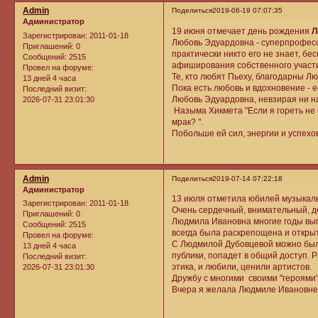
Admin
Поделиться
2019-06-19 07:07:35
Администратор
19 июня отмечает день рождения
Л
Зарегистрирован
: 2011-01-18
Любовь Эдуардовна - суперпрофесс
Приглашений:
0
практически никто его не знает, бе
Сообщений:
2515
афиширования собственного участи
Провел на форуме:
Те, кто любят Пьеху, благодарны 
13 дней 4 часа
Пока есть любовь и вдохновение - 
Последний визит:
Любовь Эдуардовна, невзирая ни на
2026-07-31 23:01:30
Назыма Хикмета "Если я гореть не б
мрак? ".
Побольше ей сил, энергии и успехо
Admin
Поделиться
2019-07-14 07:22:18
Администратор
13 июля отметила юбилей музыкал
Зарегистрирован
: 2011-01-18
Очень сердечный, внимательный, 
Приглашений:
0
Людмила Ивановна многие годы вып
Сообщений:
2515
всегда была раскрепощена и открыт
Провел на форуме:
С Людмилой Дубовцевой можно было 
13 дней 4 часа
публики, попадет в общий доступ.
Последний визит:
этика, и любили, ценили артистов.
2026-07-31 23:01:30
Дружбу с многими своими "героями
Вчера я желала Людмиле Ивановне и