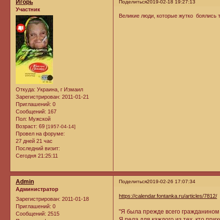
Игорь
Поделиться
2019-02-18 19:27:13
Участник
Великие люди, которые жутко боялись т
Откуда:
Украина, г Измаил
Зарегистрирован
: 2011-01-21
Приглашений:
0
Сообщений:
167
Пол:
Мужской
Возраст:
69
[1957-04-14]
Провел на форуме:
27 дней 21 час
Последний визит:
Сегодня 21:25:11
Admin
Поделиться
2019-02-26 17:07:34
Администратор
https://calendar.fontanka.ru/articles/7812/
Зарегистрирован
: 2011-01-18
Приглашений:
0
"Я была прежде всего гражданином и
Сообщений:
2515
Я пела для каждого из тех, кто при