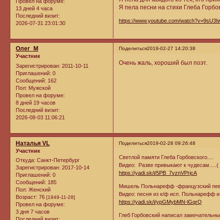
Провел на форуме:
Я пела песни на стихи Глеба Горбов
13 дней 4 часа
Последний визит:
https://www.youtube.com/watch?v=9sU3
2026-07-31 23:01:30
Олег_М
Поделиться
2019-02-27 14:20:38
Участник
Очень жаль, хороший был поэт.
Зарегистрирован
: 2011-10-11
Приглашений:
0
Сообщений:
162
Пол:
Мужской
Провел на форуме:
8 дней 19 часов
Последний визит:
2026-08-03 11:06:21
Наталья VL
Поделиться
2019-02-28 09:26:48
Участник
Светлой памяти Глеба Горбовского....
Откуда:
Санкт-Петербург
Видео: Разве привыкают к чудесам.....(
Зарегистрирован
: 2017-10-14
https://yadi.sk/i/5PB_7vznVPrjcA
Приглашений:
0
Сообщений:
185
Мишель Польнарефф -французский пев
Пол:
Женский
Видео: песня из к/ф исп. Польнарефф 
Возраст:
76
[1949-11-28]
https://yadi.sk/i/ypGMybMN-lGqrQ
Провел на форуме:
3 дня 7 часов
Глеб Горбовский написал замечательны
Последний визит: