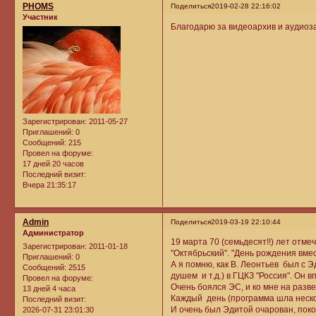
PHOMS
Поделиться
2019-02-28 22:16:02
Участник
Благодарю за видеоархив и аудиоза
Зарегистрирован
: 2011-05-27
Приглашений:
0
Сообщений:
215
Провел на форуме:
17 дней 20 часов
Последний визит:
Вчера 21:35:17
Admin
Поделиться
2019-03-19 22:10:44
Администратор
19 марта 70 (семьдесят!!) лет отме
Зарегистрирован
: 2011-01-18
"Октябрьский". "День рождения вме
Приглашений:
0
А я помню, как В. Леонтьев был с Э
Сообщений:
2515
душем и т.д.) в ГЦКЗ "Россия". Он 
Провел на форуме:
Очень боялся ЭС, и ко мне на разве
13 дней 4 часа
Каждый день (программа шла нескол
Последний визит:
И очень был Эдитой очарован, поко
2026-07-31 23:01:30