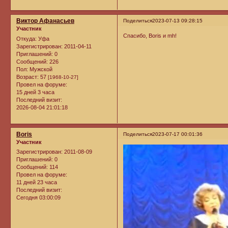
Виктор Афанасьев
Поделиться
2023-07-13 09:28:15
Участник
Спасибо, Boris и mh!
Откуда:
Уфа
Зарегистрирован
: 2011-04-11
Приглашений:
0
Сообщений:
226
Пол:
Мужской
Возраст:
57
[1968-10-27]
Провел на форуме:
15 дней 3 часа
Последний визит:
2026-08-04 21:01:18
Boris
Поделиться
2023-07-17 00:01:36
Участник
Зарегистрирован
: 2011-08-09
Приглашений:
0
Сообщений:
114
Провел на форуме:
11 дней 23 часа
Последний визит:
Сегодня 03:00:09