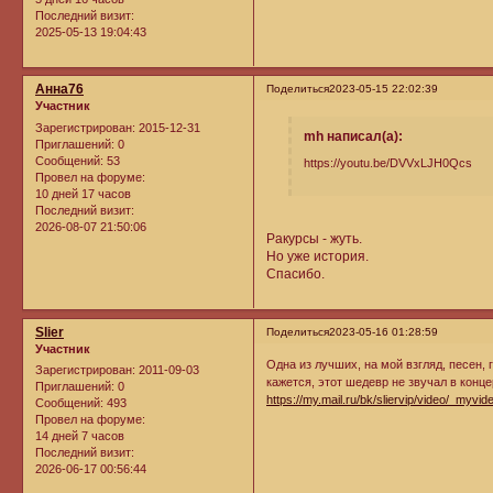
Последний визит:
2025-05-13 19:04:43
Анна76
Поделиться
2023-05-15 22:02:39
Участник
Зарегистрирован
: 2015-12-31
mh написал(а):
Приглашений:
0
Сообщений:
53
https://youtu.be/DVVxLJH0Qcs
Провел на форуме:
10 дней 17 часов
Последний визит:
2026-08-07 21:50:06
Ракурсы - жуть.
Но уже история.
Спасибо.
Slier
Поделиться
2023-05-16 01:28:59
Участник
Одна из лучших, на мой взгляд, песен, г
Зарегистрирован
: 2011-09-03
кажется, этот шедевр не звучал в конце
Приглашений:
0
https://my.mail.ru/bk/sliervip/video/_myvid
Сообщений:
493
Провел на форуме:
14 дней 7 часов
Последний визит:
2026-06-17 00:56:44