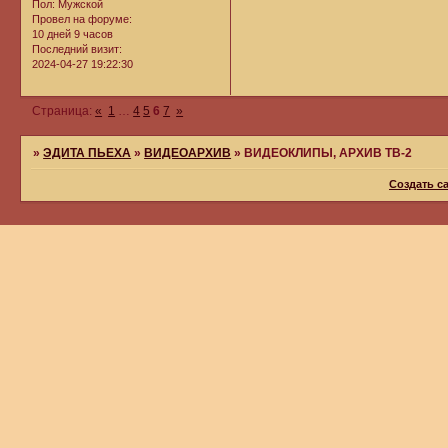
Пол:
Мужской
Провел на форуме:
10 дней 9 часов
Последний визит:
2024-04-27 19:22:30
Страница:
«
1
…
4
5
6
7
»
»
ЭДИТА ПЬЕХА
»
ВИДЕОАРХИВ
»
ВИДЕОКЛИПЫ, АРХИВ ТВ-2
Создать с