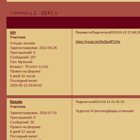
Страница:
«
1
…
4
5
6
7
»
mh
Перевести
Поделиться
2023-03-13 17:48:2
Участник
https://youtu.be/NxBuqfP1Hjs
Откуда:
москва
Зарегистрирован
: 2013-05-25
Приглашений:
0
Сообщений:
257
Пол:
Мужской
Возраст:
78
[1947-12-05]
Провел на форуме:
5 дней 16 часов
Последний визит:
2025-05-13 19:04:43
Natalie
Поделиться
2023-03-13 21:31:10
Участник
Чудесно! И фотоподборка отличная!
Зарегистрирован
: 2016-07-31
Приглашений:
0
Сообщений:
39
Провел на форуме:
6 дней 12 часов
Последний визит: