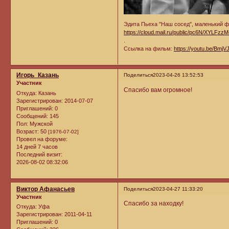
Эдита Пьеха "Наш сосед", маленький фр
https://cloud.mail.ru/public/pc6N/XYLFzz
.
Ссылка на фильм:
https://youtu.be/Bmj
Игорь_Казань
Поделиться
2023-04-26 13:52:53
Участник
Спасибо вам огромное!
Откуда:
Казань
Зарегистрирован
: 2014-07-07
Приглашений:
0
Сообщений:
145
Пол:
Мужской
Возраст:
50
[1976-07-02]
Провел на форуме:
14 дней 7 часов
Последний визит:
2026-08-02 08:32:06
Виктор Афанасьев
Поделиться
2023-04-27 11:33:20
Участник
Спасибо за находку!
Откуда:
Уфа
Зарегистрирован
: 2011-04-11
Приглашений:
0