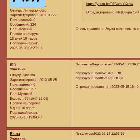
https://youtu.be/9JCumIYXxow
Откуда:
Липецкая обл.
Отредактировано mh (Вчера 19:4
Зарегистрирован
: 2011-03-22
Приглашений:
0
Сообщений:
224
Очень красиво ее Эдита пела, помню ко
Пол:
Женский
Провел на форуме:
16 дней 19 часов
Последний визит:
2026-08-02 08:27:10
mh
Перевести
Поделиться
2023-05-13 23:36:2
Участник
https://youtu.be/o52tS4O-_D0
Откуда:
москва
https://youtu.be/8DoHIO8UH6o
Зарегистрирован
: 2013-05-25
Приглашений:
0
Отредактировано mh (2023-05-15 18:40:
Сообщений:
257
Пол:
Мужской
Возраст:
78
[1947-12-05]
Провел на форуме:
5 дней 16 часов
Последний визит:
2025-05-13 19:04:43
Elena
Поделиться
2023-05-14 22:55:15
Участник