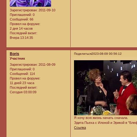
Зарегистрирован
: 2011-09-10
Приглашений:
0
Сообщений:
66
Провел на форуме:
2 дня 14 часов
Последний визит:
Вчера 13:14:35
Boris
Поделиться
2023-08-09 00:56:12
Участник
Зарегистрирован
: 2011-08-09
Приглашений:
0
Сообщений:
114
Провел на форуме:
11 дней 23 часа
Последний визит:
Сегодня 03:00:09
Я хочу всю жизнь начать сначала.
Эдита Пьеха с Илоной и Эрикой в "Блеф 
Ссылка