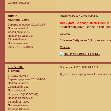
Сегодня 08:02:08
Admin
Поделиться
2017-03-08 02:42:41
Администратор
Всех дам - с праздником Весны!
Зарегистрирован
: 2011-01-18
"Имя женщины"
- запись с концер
Приглашений:
0
Сообщений:
2515
Ссылка
Провел на форуме:
13 дней 4 часа
"Нашим бабушкам"
(А.Броневицки
Последний визит:
2026-07-31 23:01:30
Ссылка
195722100
Поделиться
2017-03-08 04:17:28
Участник
Да,всех дам с праздником!!!!Большое с
Откуда:
Москва
Зарегистрирован
: 2011-04-08
Приглашений:
0
Сообщений:
352
Пол:
Мужской
Возраст:
69
[1957-07-01]
Провел на форуме:
14 дней 11 часов
Последний визит:
Сегодня 04:25:05