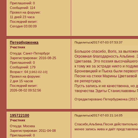
Приглашений:
0
Сообщений:
114
Провел на форуме:
11 дней 23 часа
Последний визит:
Сегодня 03:00:09
Петербурженка
Поделиться
2017-07-03 07:53:37
Участник
Большое спасибо, Boris, за выложе
Откуда:
Санкт-Петербург
Огромная благодарность Альбине. 
Зарегистрирован
: 2016-08-25
Цветаева. Это поэзия высочайшего 
Приглашений:
0
к тому же за эстраде никто и подума
Сообщений:
179
Броневицкий и Пьеха были первоот
Возраст:
64
[1962-02-10]
Песни на стихи Марины Цветаевой 
Провел на форуме:
ее репертуара.
2 дня 15 часов
Последний визит:
Пусть запись и не качественна, но
2026-08-02 09:52:56
творчества Эдиты Станиславовны 
Отредактировано Петербурженка (2017-
195722100
Поделиться
2017-07-03 21:14:05
Участник
Спасибо,Альбина.Песня действительно и
Откуда:
Москва
менее запись жива и даёт представлени
Зарегистрирован
: 2011-04-08
Приглашений:
0