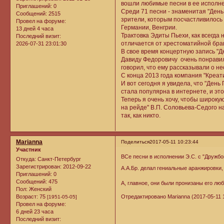
вошли любимые песни в ее исполнен
Приглашений:
0
Среди 71 песни - знаменитая "День
Сообщений:
2515
зрители, которым посчастливилось 
Провел на форуме:
Германии, Венгрии.
13 дней 4 часа
Трактовка Эдиты Пьехи, как всегда
Последний визит:
отличается от хрестоматийной бра
2026-07-31 23:01:30
В свое время концертную запись "
Давиду Федоровичу очень понравил
говорил, что ему рассказывали о 
С конца 2013 года компания "Креа
И вот сегодня я увидела, что "Ден
стала популярна в интернете, и эт
Теперь я очень хочу, чтобы широку
на рейде" В.П. Соловьева-Седого н
так, как никто.
Marianna
Поделиться
2017-05-11 10:23:44
Участник
ВСе песни в исполнении Э.С. с "Друж
Откуда:
Санкт-Петербург
Зарегистрирован
: 2012-09-22
А.А.Бр. делал гениальные аранжировки,
Приглашений:
0
Сообщений:
475
А, главное, они были пронизаны его люб
Пол:
Женский
Отредактировано Marianna (2017-05-11 1
Возраст:
75
[1951-05-05]
Провел на форуме:
6 дней 23 часа
Последний визит: