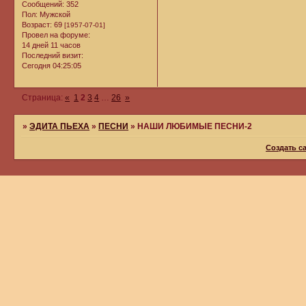
Сообщений:
352
Пол:
Мужской
Возраст:
69
[1957-07-01]
Провел на форуме:
14 дней 11 часов
Последний визит:
Сегодня 04:25:05
Страница:
«
1
2
3
4
…
26
»
»
ЭДИТА ПЬЕХА
»
ПЕСНИ
»
НАШИ ЛЮБИМЫЕ ПЕСНИ-2
Создать с