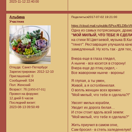
2023-11-12 22:40:00
Альбина
Поделиться
2017-07-02 19:21:00
Участник
https://cloud.mail.ru/public/5Psx/fELDBxV
Одна из самых потрясающих, драм
"МОЙ МИЛЫЙ, ЧТО ТЕБЕ Я СДЕЛ
на стихи М.Цветаевой, музыка В.Ка
"тянет". Реставрация улучшила каче
замедленный. Ну хоть так - для тех
Вчера еще в глаза глядел,
А нынче - все косится в сторону!
Откуда:
Санкт-Петербург
Вчера еще до птиц сидел, -
Зарегистрирован
: 2012-12-10
Все жаворонки нынче - вороны!
Приглашений:
0
Сообщений:
534
Я глупая, а ты умен,
Пол:
Женский
Живой, а я остолбенелая.
Возраст:
76
[1950-07-01]
О вопль женщин всех времен:
Провел на форуме:
"Мой милый, что тебе я сделала?!"
12 дней 6 часов
Последний визит:
Увозят милых корабли,
2023-08-13 09:50:49
Уводит их дорога белая…
И стон стоит вдоль всей земли:
"Мой милый, что тебе я сделала?"
Жить приучил в самом огне,
Сам бросил - в степь заледенелую!