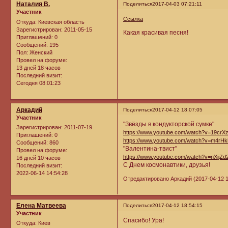
Наталия В.
Поделиться
2017-04-03 07:21:11
Участник
Ссылка
Откуда:
Киевская область
Зарегистрирован
: 2011-05-15
Какая красивая песня!
Приглашений:
0
Сообщений:
195
Пол:
Женский
Провел на форуме:
13 дней 18 часов
Последний визит:
Сегодня 08:01:23
Аркадий
Поделиться
2017-04-12 18:07:05
Участник
"Звёзды в кондукторской сумке"
Зарегистрирован
: 2011-07-19
https://www.youtube.com/watch?v=19crXz
Приглашений:
0
https://www.youtube.com/watch?v=m4rH
Сообщений:
860
"Валентина-твист"
Провел на форуме:
https://www.youtube.com/watch?v=nXjjZd
16 дней 10 часов
С Днем космонавтики, друзья!
Последний визит:
2022-06-14 14:54:28
Отредактировано Аркадий (2017-04-12 1
Елена Матвеева
Поделиться
2017-04-12 18:54:15
Участник
Спасибо! Ура!
Откуда:
Киев