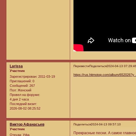
Larissa
Перевести
Поделиться
2024-04-13 07:29:4
Участник
https://rus.hitmotop.com/album/652026?
Зарегистрирован
: 2011-03-19
Приглашений:
0
Сообщений:
267
Пол:
Женский
Провел на форуме:
4 дня 2 часа
Последний визит:
2026-08-02 08:25:52
Виктор Афанасьев
Поделиться
2024-04-13 09:57:10
Участник
Прекрасные песни. А самое главное
Откуда:
Уфа