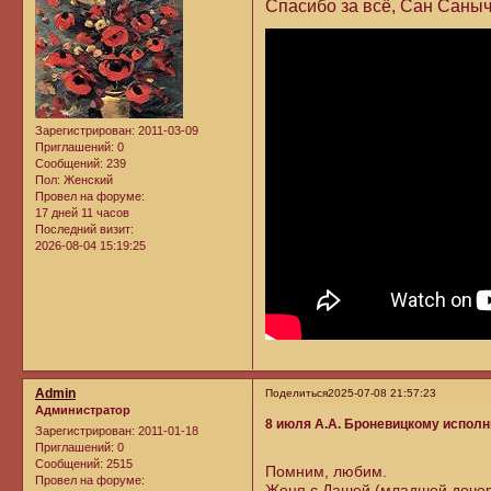
Спасибо за всё, Сан Саныч
Зарегистрирован
: 2011-03-09
Приглашений:
0
Сообщений:
239
Пол:
Женский
Провел на форуме:
17 дней 11 часов
Последний визит:
2026-08-04 15:19:25
Admin
Поделиться
2025-07-08 21:57:23
Администратор
8 июля А.А. Броневицкому исполн
Зарегистрирован
: 2011-01-18
Приглашений:
0
Сообщений:
2515
Помним, любим.
Провел на форуме:
Женя с Дашей (младшей дочер