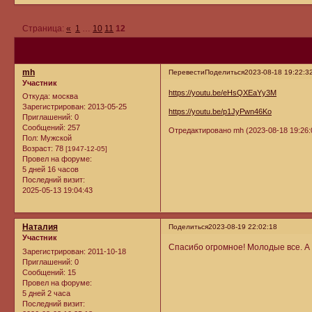
Страница:
«
1
…
10
11
12
mh
Перевести
Поделиться
2023-08-18 19:22:3
Участник
https://youtu.be/eHsQXEaYy3M
Откуда:
москва
Зарегистрирован
: 2013-05-25
https://youtu.be/p1JyPwn46Ko
Приглашений:
0
Сообщений:
257
Отредактировано mh (2023-08-18 19:26:
Пол:
Мужской
Возраст:
78
[1947-12-05]
Провел на форуме:
5 дней 16 часов
Последний визит:
2025-05-13 19:04:43
Наталия
Поделиться
2023-08-19 22:02:18
Участник
Спасибо огромное! Молодые все. 
Зарегистрирован
: 2011-10-18
Приглашений:
0
Сообщений:
15
Провел на форуме:
5 дней 2 часа
Последний визит: