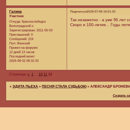
Галина
Поделиться
2026-07-09 16:01:33
Участник
Так незаметно - а уже 95 лет 
Откуда:
Краснослободск
Скоро и 100-летие... Годы летя
Волгоградской о
Зарегистрирован
: 2011-05-03
Приглашений:
0
Сообщений:
224
Пол:
Женский
Провел на форуме:
12 дней 13 часов
Последний визит:
2026-08-02 08:32:33
Страница:
«
1
…
10
11
12
»
ЭДИТА ПЬЕХА
»
ПЕСНЯ СТАЛА СУДЬБОЮ
»
АЛЕКСАНДР БРОНЕВ
Создать с