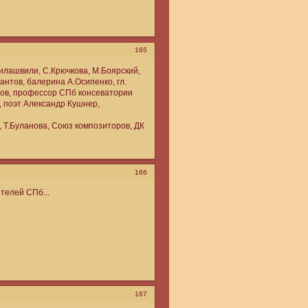
165
лашвили, С.Крючкова, М.Боярский,
антов, балерина А.Осипенко, гл.
нов, профессор СПб консеватории
, поэт Александр Кушнер,
Т.Буланова, Союз композиторов, ДК
166
телей СПб...
167