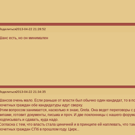
Поделиться
2013-04-22 21:28:52
Шанс есть, но он минимален
Поделиться
2013-04-22 21:34:35
Шансов очень мало. Если раньше от власти был обычно один кандидат, то в п
почетных граждан обе кандидатуры идут сверху.
Этим вопросом занимается, насколько я знаю, Greta. Она ведет переговоры 
випами, готовит документы, письма и проч. И две поклонницы с нашего форум
подписывать и сдавать, куда надо.
Согласна с тем, что власть стала циничней и в принципе ей наплевать, что т
почетных граждан СПб в прошлом году. Цирк...