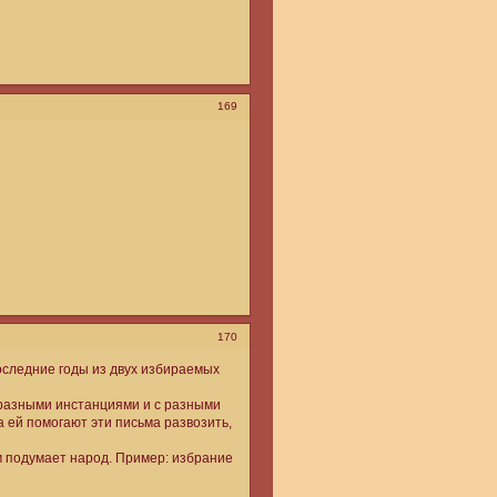
169
170
оследние годы из двух избираемых
с разными инстанциями и с разными
а ей помогают эти письма развозить,
ам подумает народ. Пример: избрание