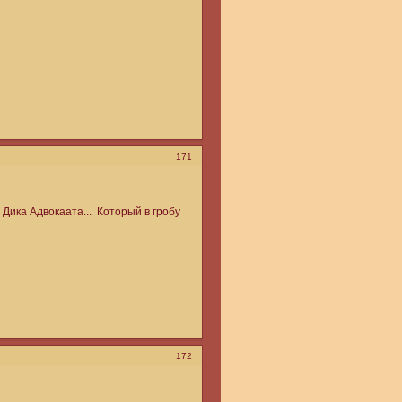
171
Дика Адвокаата... Который в гробу
172