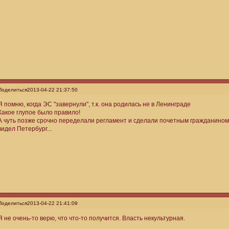
Поделиться
2013-04-22 21:37:50
Я помню, когда ЭС "завернули", т.к. она родилась не в Ленинграде
Какое глупое было правило!
А чуть позже срочно переделали регламент и сделали почетным гражданином 
видел Петербург...
Поделиться
2013-04-22 21:41:09
Я не очень-то верю, что что-то получится. Власть некультурная.