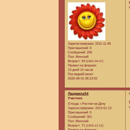
Зарегистрирован
: 2011-11-05
Приглашений:
0
Сообщений:
206
Пол:
Женский
Возраст:
64
[1962-06-07]
Провел на форуме:
13 дней 14 часов
Последний визит:
2026-08-01 08:23:55
Людмила54
Участник
Откуда:
г.Ростов-на-Дону
Зарегистрирован
: 2013-01-13
Приглашений:
0
Сообщений:
301
Пол:
Женский
Возраст:
71
[1954-12-12]
Провел на форуме: