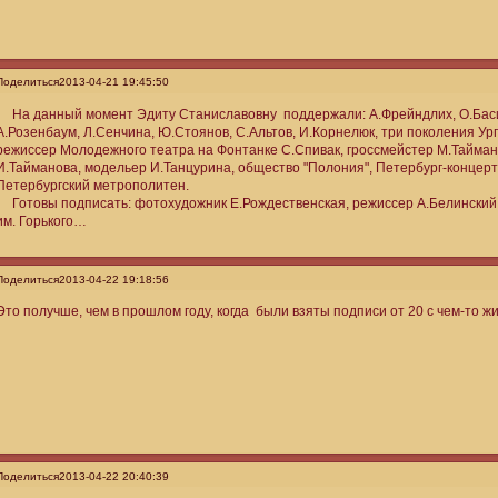
Поделиться
2013-04-21 19:45:50
На данный момент Эдиту Станиславовну поддержали: А.Фрейндлих, О.Баси
А.Розенбаум, Л.Сенчина, Ю.Стоянов, С.Альтов, И.Корнелюк, три поколения Ург
режиссер Молодежного театра на Фонтанке С.Спивак, гроссмейстер М.Тайма
И.Тайманова, модельер И.Танцурина, общество "Полония", Петербург-концерт
Петербургский метрополитен.
Готовы подписать: фотохудожник Е.Рождественская, режиссер А.Белинский, 
им. Горького…
Поделиться
2013-04-22 19:18:56
Это получше, чем в прошлом году, когда были взяты подписи от 20 с чем-то жи
Поделиться
2013-04-22 20:40:39