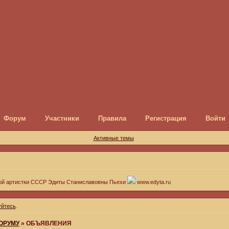
Форум
Участники
Правила
Регистрация
Войти
Активные темы
ой артистки СССР Эдиты Станиславовны Пьехи
www.edyta.ru
уйтесь
.
ОРУМУ
»
ОБЪЯВЛЕНИЯ