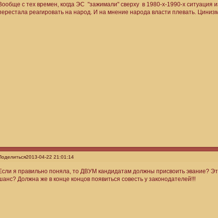
Вообще с тех времен, когда ЭС "зажимали" сверху в 1980-х-1990-х ситуация 
перестала реагировать на народ. И на мнение народа власти плевать. Цинизм
Поделиться
2013-04-22 21:01:14
Если я правильно поняла, то ДВУМ кандидатам должны присвоить эвание? Это 
шанс? Должна же в конце концов появиться совесть у законодателей!!!