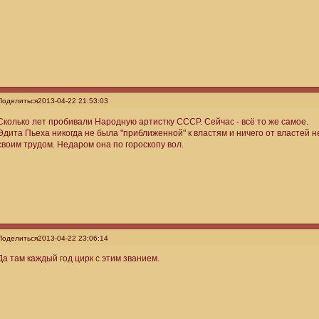
Поделиться
2013-04-22 21:53:03
Сколько лет пробивали Народную артистку СССР. Сейчас - всё то же самое.
Эдита Пьеха никогда не была "приближенной" к властям и ничего от властей 
своим трудом. Недаром она по гороскопу вол.
Поделиться
2013-04-22 23:06:14
Да там каждый год цирк с этим званием.