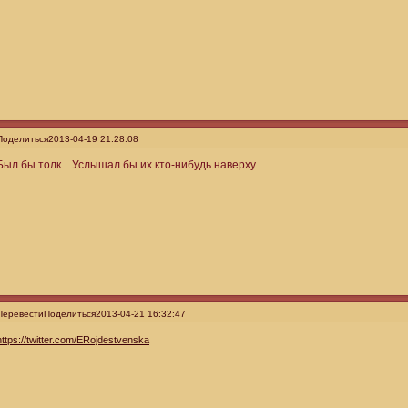
Поделиться
2013-04-19 21:28:08
Был бы толк... Услышал бы их кто-нибудь наверху.
Перевести
Поделиться
2013-04-21 16:32:47
https://twitter.com/ERojdestvenska