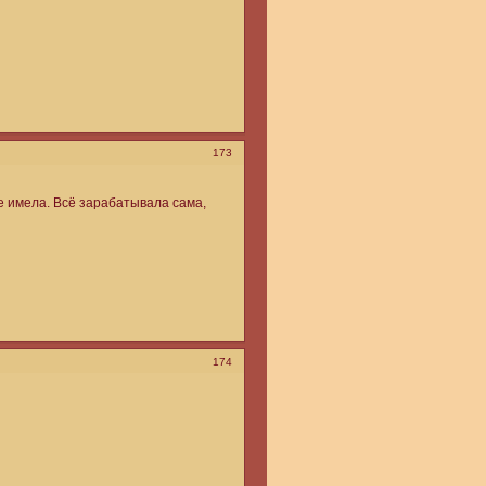
173
не имела. Всё зарабатывала сама,
174