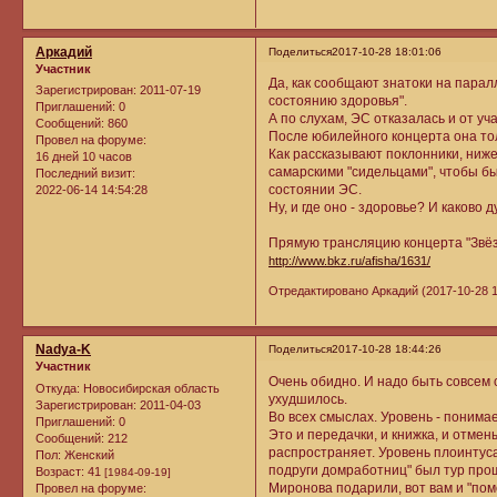
Аркадий
Поделиться
2017-10-28 18:01:06
Участник
Да, как сообщают знатоки на парал
Зарегистрирован
: 2011-07-19
состоянию здоровья".
Приглашений:
0
А по слухам, ЭС отказалась и от уч
Сообщений:
860
После юбилейного концерта она тол
Провел на форуме:
Как рассказывают поклонники, ниже
16 дней 10 часов
самарскими "сидельцами", чтобы бы
Последний визит:
состоянии ЭС.
2022-06-14 14:54:28
Ну, и где оно - здоровье? И каково
Прямую трансляцию концерта "Звёз
http://www.bkz.ru/afisha/1631/
Отредактировано Аркадий (2017-10-28 1
Nadya-K
Поделиться
2017-10-28 18:44:26
Участник
Очень обидно. И надо быть совсем 
Откуда:
Новосибирская область
ухудшилось.
Зарегистрирован
: 2011-04-03
Во всех смыслах. Уровень - понима
Приглашений:
0
Это и передачки, и книжка, и отмен
Сообщений:
212
распространяет. Уровень плоинтуса
Пол:
Женский
подруги домработниц" был тур про
Возраст:
41
[1984-09-19]
Миронова подарили, вот вам и "пом
Провел на форуме: