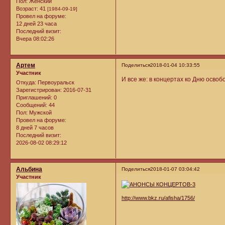
Пол:
Женский
Возраст:
41
[1984-09-19]
Провел на форуме:
12 дней 23 часа
Последний визит:
Вчера 08:02:26
Артем
Поделиться
2018-01-04 10:33:55
Участник
И все же: в концертах ко Дню осво
Откуда:
Первоуральск
Зарегистрирован
: 2016-07-31
Приглашений:
0
Сообщений:
44
Пол:
Мужской
Провел на форуме:
8 дней 7 часов
Последний визит:
2026-08-02 08:29:12
Альбина
Поделиться
2018-01-07 03:04:42
Участник
http://www.bkz.ru/afisha/1756/