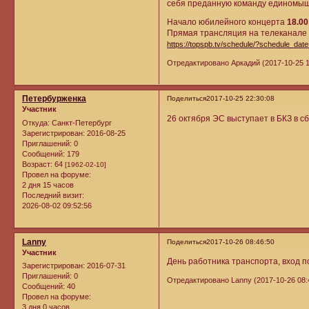
себя преданную команду единомыш
Начало юбилейного концерта
18.00
Прямая трансляция на телеканале
https://topspb.tv/schedule/?schedule_dat
Отредактировано Аркадий (2017-10-25 1
Петербурженка
Поделиться
2017-10-25 22:30:08
Участник
26 октября ЭС выступает в БКЗ в с
Откуда:
Санкт-Петербург
Зарегистрирован
: 2016-08-25
Приглашений:
0
Сообщений:
179
Возраст:
64
[1962-02-10]
Провел на форуме:
2 дня 15 часов
Последний визит:
2026-08-02 09:52:56
Lanny
Поделиться
2017-10-26 08:46:50
Участник
День работника транспорта, вход по
Зарегистрирован
: 2016-07-31
Приглашений:
0
Отредактировано Lanny (2017-10-26 08:
Сообщений:
40
Провел на форуме:
3 дня 0 часов