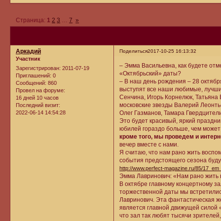
Страница:
1
2
3
…
7
»
Аркадий
Поделиться
2017-10-25 16:13:32
Участник
– Эмма Васильевна, как будете отм
Зарегистрирован
: 2011-07-19
«Октябрьский» даты?
Приглашений:
0
– В наш день рождения – 28 октяб
Сообщений:
860
выступят все наши любимые, лучши
Провел на форуме:
Сенчина, Игорь Корнелюк, Татьяна 
16 дней 10 часов
московские звезды Валерий Леонть
Последний визит:
Олег Газманов, Тамара Гвердцители
2022-06-14 14:54:28
Это будет красивый, яркий праздни
юбилей гораздо больше, чем может 
кроме того, мы проведем и интер
вечер вместе с нами.
Я считаю, что нам рано жить восп
события предстоящего сезона буду
http://www.perfect-magazine.ru/85/17_e
Эмма Лавринович: «Нам рано жить
В октябре главному концертному за
торжественной даты мы встретили
Лавринович. Эта фантастическая же
является главной движущей силой «
что зал так любят тысячи зрителей