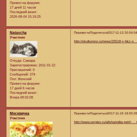
Провел на форуме:
17 дней 11 часов
Последний визит:
2026-08-04 15:19:25
Natascha
Перевести
Поделиться
2017-11-13 20:04:0
Участник
http://okultureno.ru/news/25518-v-bkz-o …
Откуда:
Самара
Зарегистрирован
: 2011-01-22
Приглашений:
0
Сообщений:
379
Пол:
Женский
Провел на форуме:
17 дней 6 часов
Последний визит:
Вчера 08:02:08
Москвичка
Перевести
Поделиться
2017-11-16 18:00:3
Участник
http://www.sergiev.ru/afisha/edita-pekh … 