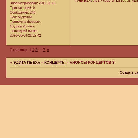
Если песни на стихи И. Резника, зн
Зарегистрирован
: 2011-11-16
Приглашений:
0
Сообщений:
240
Пол:
Мужской
Провел на форуме:
16 дней 23 часа
Последний визит:
2026-08-08 21:52:42
Страница:
1
2
3
…
7
»
»
ЭДИТА ПЬЕХА
»
КОНЦЕРТЫ
»
АНОНСЫ КОНЦЕРТОВ-3
Создать с