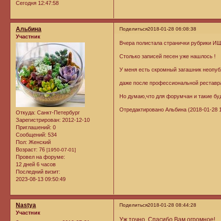
Сегодня 12:47:58
Альбина
Поделиться
2018-01-28 06:08:38
Участник
Вчера полистала странички рубрики ИЩ
Столько записей песен уже нашлось !
У меня есть скромный загашник неопуб
даже после профессиональной реставрац
Но думаю,что для форумчан и такие бу
Отредактировано Альбина (2018-01-28 1
Откуда:
Санкт-Петербург
Зарегистрирован
: 2012-12-10
Приглашений:
0
Сообщений:
534
Пол:
Женский
Возраст:
76
[1950-07-01]
Провел на форуме:
12 дней 6 часов
Последний визит:
2023-08-13 09:50:49
Nastya
Поделиться
2018-01-28 08:44:28
Участник
Уж точно. Спасибо Вам огромное!