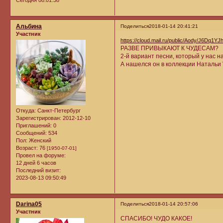
Альбина
Поделиться
2018-01-14 20:41:21
Участник
https://cloud.mail.ru/public/Aody/J6Dq1YJ
РАЗВЕ ПРИВЫКАЮТ К ЧУДЕСАМ?
2-й вариант песни, который у нас н
А нашелся он в коллекции Натальи
Откуда:
Санкт-Петербург
Зарегистрирован
: 2012-12-10
Приглашений:
0
Сообщений:
534
Пол:
Женский
Возраст:
76
[1950-07-01]
Провел на форуме:
12 дней 6 часов
Последний визит:
2023-08-13 09:50:49
Darina05
Поделиться
2018-01-14 20:57:06
Участник
СПАСИБО! ЧУДО КАКОЕ!