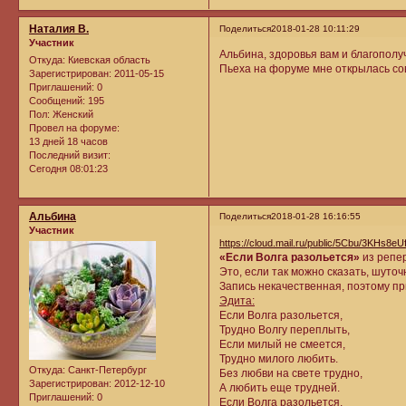
Наталия В.
Поделиться
2018-01-28 10:11:29
Участник
Альбина, здоровья вам и благополучия. С
Откуда:
Киевская область
Пьеха на форуме мне открылась сов
Зарегистрирован
: 2011-05-15
Приглашений:
0
Сообщений:
195
Пол:
Женский
Провел на форуме:
13 дней 18 часов
Последний визит:
Сегодня 08:01:23
Альбина
Поделиться
2018-01-28 16:16:55
Участник
https://cloud.mail.ru/public/5Cbu/3KHs8eU
«Если Волга разольется»
из репе
Это, если так можно сказать, шуто
Запись некачественная, поэтому пр
Эдита:
Если Волга разольется,
Трудно Волгу переплыть,
Если милый не смеется,
Трудно милого любить.
Откуда:
Санкт-Петербург
Без любви на свете трудно,
Зарегистрирован
: 2012-12-10
А любить еще трудней.
Приглашений:
0
Если Волга разольется,