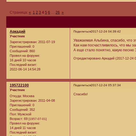
Страница:
«
1
2
3
4
5
6
…
26
»
Аркадий
Поделиться
2017-12-24 04:39:42
Участник
Уважаемая Альбина, спасибо, что 
Зарегистрирован
: 2011-07-19
Как нам посчастливилось, что мы з
Приглашений:
0
А еще стало понятно, какую песню 
Сообщений:
860
Провел на форуме:
Отредактировано Аркадий (2017-12-24 0
16 дней 10 часов
Последний визит:
2022-06-14 14:54:28
195722100
Поделиться
2017-12-24 05:37:34
Участник
Спасибо!
Откуда:
Москва
Зарегистрирован
: 2011-04-08
Приглашений:
0
Сообщений:
352
Пол:
Мужской
Возраст:
69
[1957-07-01]
Провел на форуме:
14 дней 11 часов
Последний визит: