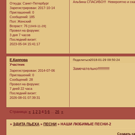
Альбина СПАСИБО!!! Невероятно и сказ
Откуда:
Санкт-Петербург
Зарегистрирован
: 2017-10-14
Приглашений:
0
Сообщений:
185
Пол:
Женский
Возраст:
76
[1949-11-28]
Провел на форуме:
3 дня 7 часов
Последний визит:
2023-05-04 15:41:17
Е.Карпова
Поделиться
2018-01-29 09:50:24
Участник
Замечательно!!!!!!!!!!!!!
Зарегистрирован
: 2014-07-06
Приглашений:
0
Сообщений:
28
Провел на форуме:
7 дней 22 часа
Последний визит:
2026-08-01 07:39:31
Страница:
«
1
2
3
4
5
6
…
26
»
»
ЭДИТА ПЬЕХА
»
ПЕСНИ
»
НАШИ ЛЮБИМЫЕ ПЕСНИ-2
Создать с