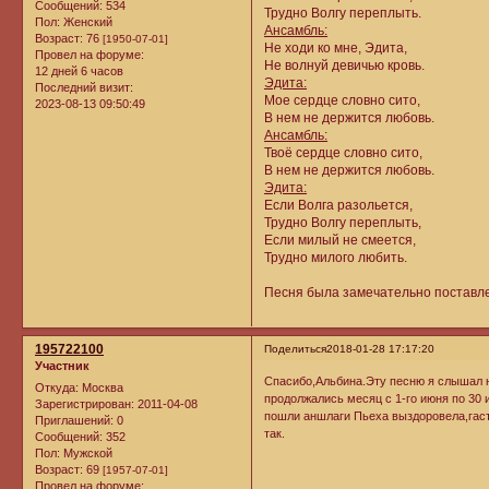
Сообщений:
534
Трудно Волгу переплыть.
Пол:
Женский
Ансамбль:
Возраст:
76
[1950-07-01]
Не ходи ко мне, Эдита,
Провел на форуме:
Не волнуй девичью кровь.
12 дней 6 часов
Эдита:
Последний визит:
Мое сердце словно сито,
2023-08-13 09:50:49
В нем не держится любовь.
Ансамбль:
Твоё сердце словно сито,
В нем не держится любовь.
Эдита:
Если Волга разольется,
Трудно Волгу переплыть,
Если милый не смеется,
Трудно милого любить.
Песня была замечательно поставле
195722100
Поделиться
2018-01-28 17:17:20
Участник
Спасибо,Альбина.Эту песню я слышал на
Откуда:
Москва
продолжались месяц с 1-го июня по 30 
Зарегистрирован
: 2011-04-08
пошли аншлаги Пьеха выздоровела,гастр
Приглашений:
0
так.
Сообщений:
352
Пол:
Мужской
Возраст:
69
[1957-07-01]
Провел на форуме: