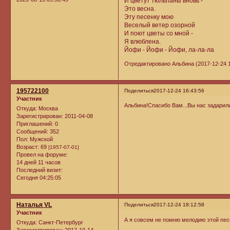
И цветут тюльпаны вновь -
Это весна.
Эту песенку мою
Веселый ветер озорной
И поют цветы со мной -
Я влюблена.
Йофи - Йофи - Йофи, ла-ла-ла
Отредактировано Альбина (2017-12-24 1
195722100
Поделиться
2017-12-24 16:43:56
Участник
Альбина!Спасибо Вам...Вы нас задарили,
Откуда:
Москва
Зарегистрирован
: 2011-04-08
Приглашений:
0
Сообщений:
352
Пол:
Мужской
Возраст:
69
[1957-07-01]
Провел на форуме:
14 дней 11 часов
Последний визит:
Сегодня 04:25:05
Наталья VL
Поделиться
2017-12-24 18:12:58
Участник
А я совсем не помню мелодию этой песн
Откуда:
Санкт-Петербург