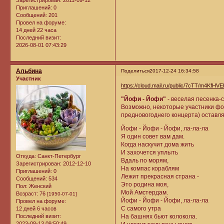
Приглашений:
0
Сообщений:
201
Провел на форуме:
14 дней 22 часа
Последний визит:
2026-08-01 07:43:29
Альбина
Поделиться
2017-12-24 16:34:58
Участник
https://cloud.mail.ru/public/7cTT/m4KfHVE
"Йофи - Йофи"
- веселая песенка-
Возможно, некоторые участники фор
предновогоднего концерта) оставляе
Йофи - Йофи - Йофи, ла-ла-ла
Я один совет вам дам.
Когда наскучит дома жить
И захочется уплыть
Откуда:
Санкт-Петербург
Вдаль по морям,
Зарегистрирован
: 2012-12-10
На компас кораблям
Приглашений:
0
Лежит прекрасная страна -
Сообщений:
534
Это родина моя,
Пол:
Женский
Мой Амстердам.
Возраст:
76
[1950-07-01]
Йофи - Йофи - Йофи, ла-ла-ла
Провел на форуме:
С самого утра
12 дней 6 часов
Последний визит:
На башнях бьют колокола.
2023-08-13 09:50:49