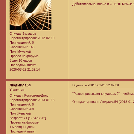
Действительно, иначе и ОЧЕНЬ КРАСИ
Откуда:
Балашов
Зарегистрирован
: 2012-02-10
Приглашений:
0
Сообщений:
143
Пол:
Мужской
Провел на форуме:
3 дня 10 часов
Последний визит:
2026-07-22 21:52:14
Людмила54
Поделиться
2018-01-23 22:02:30
Участник
"Разве привыкают к чудесам?" - любима
Откуда:
г.Ростов-на-Дону
Зарегистрирован
: 2013-01-13
Отредактировано Людмила54 (2018-01-2
Приглашений:
0
Сообщений:
301
Пол:
Женский
Возраст:
71
[1954-12-12]
Провел на форуме:
1 месяц 14 дней
Последний визит: