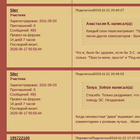
Slier
Поделиться
2019-11-21 20:40:27
Участник
Зарегистрирован
: 2011-09-03
Анастасия К. написал(а):
Приглашений:
0
Сообщений:
493
Каждый свое пересматривает. "Пр
Провел на форуме:
песни других композиторов - Бр
14 дней 7 часов
Последний визит:
2026-06-17 00:56:44
Что ж, было бы здорово, если бы Э.С. з
только "Прости меня, прости" и "Под н
Slier
Поделиться
2019-11-21 20:46:03
Участник
Зарегистрирован
: 2011-09-03
Tanya_Solnze написал(а):
Приглашений:
0
Сообщений:
493
Спасибо. Только раздражает, что
Провел на форуме:
поводу ЭС. Нездоровая.
14 дней 7 часов
Последний визит:
2026-06-17 00:56:44
Когда неизвестная "дама" выражает эмоц
комментариях к роликам лучше... Може
195722100
Перевести
Поделиться
2019-11-22 17:37:3