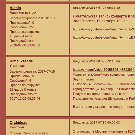
Admin
Поделиться
2017-07-27 06:36:40
Администратор
Любительская запись концерта в М
Зарегистрирован
: 2011-01-18
Зал "Россия", 15 октября 1989 г.
Приглашений:
0
Сообщений:
2515
https://www.youtube.com/watch?v=68flj
Провел на форуме:
13 дней 4 часа
https://www.youtube.com/watch?v=m_zE
Последний визит:
2026-07-31 23:01:30
Dima_Zreatle
Поделиться
2017-07-29 22:13:34
Участник
https://vk.com/video-60958526_45623934
Зарегистрирован
: 2017-07-19
Фрагменты юбилейного концерта, посвя
Приглашений:
0
Звучат песни:
Сообщений:
4
Я люблю (А. Броневицкий - С. Фогельсо
Провел на форуме:
Город детства (Ф. Миллер - Р. Рождеств
12 часов 0 минут
Попурри на темы песен разных лет
Последний визит:
2017-12-29 09:33:46
Поздравляют Клавдия Шульженко и Роб
В аннотации указано, что концерт прох
Orchideae
Поделиться
2017-07-30 00:00:03
Участник
Это концерт в Москве, и снимали в ГЦК
Откуда:
Cанкт-Петербург