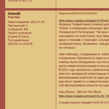
2026-08-02 08:27:21
Аркадий
Поделиться
2016-03-10 03:02:00
Участник
https://www.youtube.com/watch?v=jfYlye
Зарегистрирован
: 2011-07-19
Недавно Первый канал показал до
Приглашений:
0
"Оскар" в номинации неигровых филь
Сообщений:
860
Телекритик И.Петровская: "Авторы 
Провел на форуме:
скатываясь ни в желтизну, ни в сма
16 дней 10 часов
красе и триумф, и трагедия. Скольк
Последний визит:
изобразительно. Возможно, там даж
2022-06-14 14:54:28
не топорно".
Эми Уайнхаус, страдавшая от алког
отравления. Причиной её смерти с
певицы были обнаружены три пустые
допустимую концентрацию в пять р
В 2011 году скончался и замечател
приступ, вызванный алкогольным о
миллиграммов алкоголя на один дец
уже могут привести к смертельному
416 миллиграммов алкоголя на один
Gary Moore - Still Got The Blues
https://www.youtube.com/watch?v=4O_
Отредактировано Аркадий (2016-03-10 0