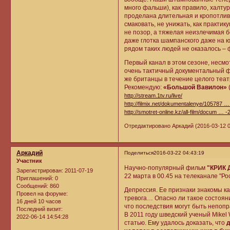
много фальши), как правило, халтур
проделана длительная и кропотлива
смаковать, не унижать, как практик
не позор, а тяжелая неизлечимая б
даже глотка шампанского даже на ю
рядом таких людей не оказалось – 
Первый канал в этом сезоне, несмо
очень тактичный документальный ф
же британцы в течение целого теат
Рекомендую:
«Большой Вавилон»
http://stream.1tv.ru/live/
http://filmix.net/dokumentalenye/105787 …
http://smotret-online.kz/all-film/docum … -
Отредактировано Аркадий (2016-03-12 0
Аркадий
Поделиться
2016-03-22 04:43:19
Участник
Научно-популярный фильм
"КРИК
Зарегистрирован
: 2011-07-19
22 марта в 00.45 на телеканале "Ро
Приглашений:
0
Сообщений:
860
Депрессия. Ее признаки знакомы ка
Провел на форуме:
тревога… Опасно ли такое состояни
16 дней 10 часов
что последствия могут быть непоп
Последний визит:
В 2011 году шведский ученый Mikel
2022-06-14 14:54:28
статью. Ему удалось доказать, что
д