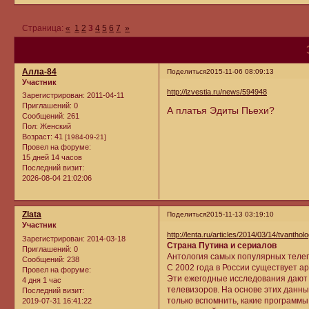
Страница:
«
1
2
3
4
5
6
7
»
Алла-84
Поделиться
2015-11-06 08:09:13
Участник
http://izvestia.ru/news/594948
Зарегистрирован
: 2011-04-11
Приглашений:
0
А платья Эдиты Пьехи?
Сообщений:
261
Пол:
Женский
Возраст:
41
[1984-09-21]
Провел на форуме:
15 дней 14 часов
Последний визит:
2026-08-04 21:02:06
Zlata
Поделиться
2015-11-13 03:19:10
Участник
http://lenta.ru/articles/2014/03/14/tvanthol
Зарегистрирован
: 2014-03-18
Страна Путина и сериалов
Приглашений:
0
Антология самых популярных телепр
Сообщений:
238
С 2002 года в России существует 
Провел на форуме:
Эти ежегодные исследования дают 
4 дня 1 час
телевизоров. На основе этих данн
Последний визит:
только вспомнить, какие программы
2019-07-31 16:41:22