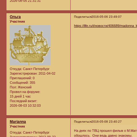
2026-08-05 21:31:31
Ольга
Поделиться
2016-05-06 23:49:07
Участник
https://life.ru/t/новости/406689/madonna_
Откуда:
Санкт-Петербург
Зарегистрирован
: 2011-04-02
Приглашений:
0
Сообщений:
355
Пол:
Женский
Провел на форуме:
15 дней 1 час
Последний визит:
2026-08-03 10:32:03
Marianna
Поделиться
2016-05-08 23:40:27
Участник
На днях по ТВЦ прошел фильм о М.Матье
Откуда:
Санкт-Петербург
обошлось. Они ведь давно знакомы.
Зарегистрирован
: 2012-09-22