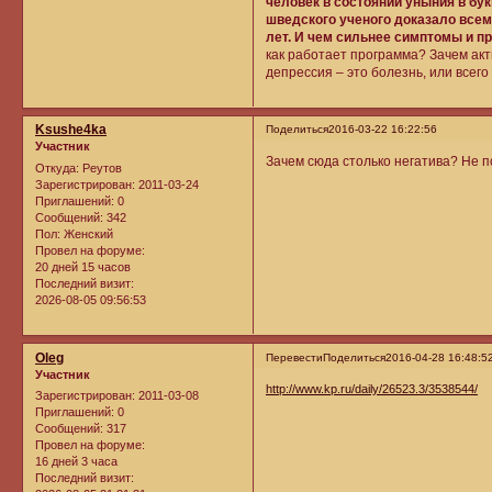
человек в состоянии уныния в бу
шведского ученого доказало всем
лет. И чем сильнее симптомы и п
как работает программа? Зачем акт
депрессия – это болезнь, или всег
Ksushe4ka
Поделиться
2016-03-22 16:22:56
Участник
Зачем сюда столько негатива? Не п
Откуда:
Реутов
Зарегистрирован
: 2011-03-24
Приглашений:
0
Сообщений:
342
Пол:
Женский
Провел на форуме:
20 дней 15 часов
Последний визит:
2026-08-05 09:56:53
Oleg
Перевести
Поделиться
2016-04-28 16:48:5
Участник
http://www.kp.ru/daily/26523.3/3538544/
Зарегистрирован
: 2011-03-08
Приглашений:
0
Сообщений:
317
Провел на форуме:
16 дней 3 часа
Последний визит: