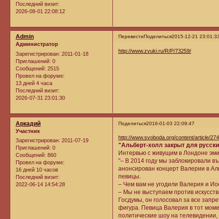
Последний визит:
2026-08-01 22:08:12
Admin
Перевести
Поделиться
2015-12-21 23:01:3
Администратор
http://www.zvuki.ru/R/P/73259/
Зарегистрирован
: 2011-01-18
Приглашений:
0
Сообщений:
2515
Провел на форуме:
13 дней 4 часа
Последний визит:
2026-07-31 23:01:30
Аркадий
Поделиться
2016-01-03 22:09:47
Участник
http://www.svoboda.org/content/article/27
Зарегистрирован
: 2011-07-19
"Альберт-холл закрыт для русски
Приглашений:
0
Интервью с живущим в Лондоне эми
Сообщений:
860
"– В 2014 году мы заблокировали в
Провел на форуме:
анонсирован концерт Валерии в Ал
16 дней 10 часов
певицы.
Последний визит:
– Чем вам не угодили Валерия и Ио
2022-06-14 14:54:28
– Мы не выступаем против искусст
Госдумы, он голосовал за все запр
фигура. Певица Валерия в тот моме
политические шоу на телевидении,