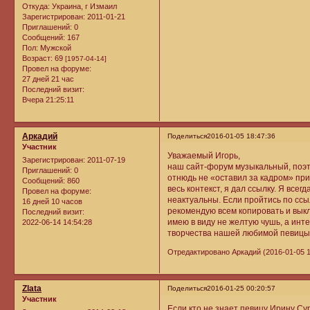
Откуда:
Украина, г Измаил
Зарегистрирован
: 2011-01-21
Приглашений:
0
Сообщений:
167
Пол:
Мужской
Возраст:
69
[1957-04-14]
Провел на форуме:
27 дней 21 час
Последний визит:
Вчера 21:25:11
Аркадий
Поделиться
2016-01-05 18:47:36
Участник
Уважаемый Игорь,
Зарегистрирован
: 2011-07-19
наш сайт-форум музыкальный, поэт
Приглашений:
0
отнюдь не «оставил за кадром» при
Сообщений:
860
весь контекст, я дал ссылку. Я всег
Провел на форуме:
неактуальны. Если пройтись по ссы
16 дней 10 часов
рекомендую всем копировать и выкл
Последний визит:
имею в виду не желтую чушь, а инт
2022-06-14 14:54:28
творчества нашей любимой певицы
Отредактировано Аркадий (2016-01-05 1
Zlata
Поделиться
2016-01-25 00:20:57
Участник
Если кто не знает певицу Ирину Су