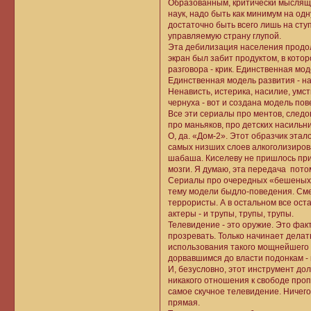
Образованным, критически мыслящ
наук, надо быть как минимум на одн
достаточно быть всего лишь на сту
управляемую страну глупой.
Эта дебилизация населения продолж
экран был забит продуктом, в кот
разговора - крик. Единственная мо
Единственная модель развития - на
Ненависть, истерика, насилие, умс
чернуха - вот и создана модель по
Все эти сериалы про ментов, следо
про маньяков, про детских насильни
О, да. «Дом-2». Этот образчик эт
самых низших слоев алкоголизиров
шабаша. Киселеву не пришлось при
мозги. Я думаю, эта передача пото
Сериалы про очередных «бешеных», 
тему модели быдло-поведения. Сме
террористы. А в остальном все оста
актеры - и трупы, трупы, трупы.
Телевидение - это оружие. Это фак
прозревать. Только начинает дела
использования такого мощнейшего и
дорвавшимся до власти подонкам - н
И, безусловно, этот инструмент д
никакого отношения к свободе проп
самое скучное телевидение. Ничего
прямая.