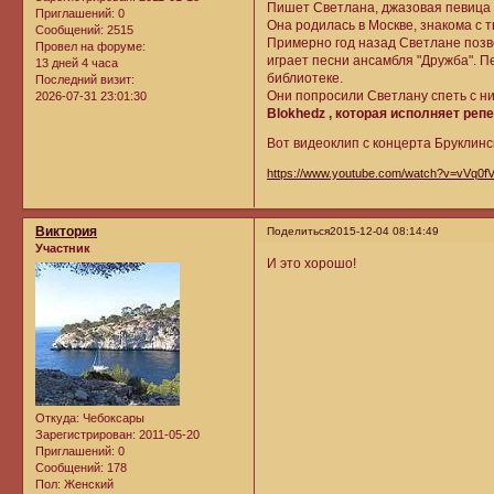
Пишет Светлана, джазовая певица 
Приглашений:
0
Она родилась в Москве, знакома с 
Сообщений:
2515
Примерно год назад Светлане позво
Провел на форуме:
играет песни ансамбля "Дружба". П
13 дней 4 часа
библиотеке.
Последний визит:
Они попросили Светлану спеть с ним
2026-07-31 23:01:30
Blokhedz , которая исполняет ре
Вот видеоклип с концерта Бруклинск
https://www.youtube.com/watch?v=vVq0
Виктория
Поделиться
2015-12-04 08:14:49
Участник
И это хорошо!
Откуда:
Чебоксары
Зарегистрирован
: 2011-05-20
Приглашений:
0
Сообщений:
178
Пол:
Женский