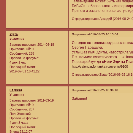
Телевидение может быть как мощн
БиБиСи - образовывать, информиров
Причем и развлечение зачастую ид
Отредактировано Аркадий (2016-08-24 0
Zlata
Поделиться
2016-08-25 16:15:04
Участник
Сегодня по телевизору рассказывал
Зарегистрирован
: 2014-03-18
Сергея Паращука.
Приглашений:
0
Услышав имя Эдиты, навострила уши
Сообщений:
238
П.», помимо классического — «Нов
Провел на форуме:
Перестройку» до
«Ноги Эдиты Пье
4 дня 1 час
http://calendar.fontanka.ru/events/9100
Последний визит:
2019-07-31 16:41:22
Отредактировано Zlata (2016-08-25 16:1
Larissa
Поделиться
2016-08-25 18:36:10
Участник
Забавно!
Зарегистрирован
: 2011-03-19
Приглашений:
0
Сообщений:
267
Пол:
Женский
Провел на форуме:
4 дня 3 часа
Последний визит:
Вчера 23:12:07