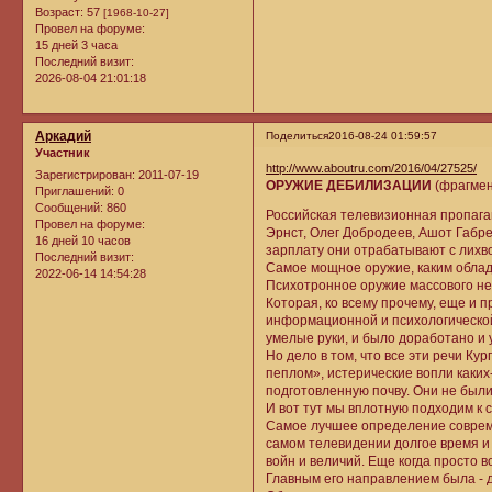
Возраст:
57
[1968-10-27]
Провел на форуме:
15 дней 3 часа
Последний визит:
2026-08-04 21:01:18
Аркадий
Поделиться
2016-08-24 01:59:57
Участник
http://www.aboutru.com/2016/04/27525/
Зарегистрирован
: 2011-07-19
ОРУЖИЕ ДЕБИЛИЗАЦИИ
(фрагмен
Приглашений:
0
Сообщений:
860
Российская телевизионная пропаг
Провел на форуме:
Эрнст, Олег Добродеев, Ашот Габре
16 дней 10 часов
зарплату они отрабатывают с лихв
Последний визит:
Cамое мощное оружие, каким облада
2022-06-14 14:54:28
Психотронное оружие массового н
Которая, ко всему прочему, еще и 
информационной и психологической
умелые руки, и было доработано и
Но дело в том, что все эти речи Ку
пеплом», истерические вопли каких-
подготовленную почву. Они не были
И вот тут мы вплотную подходим к
Самое лучшее определение совреме
самом телевидении долгое время и 
войн и величий. Еще когда просто в
Главным его направлением была - 