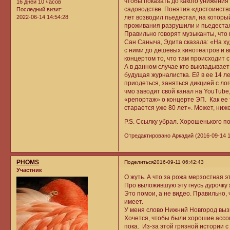
чтобы показать до какого унижени
16 дней 10 часов
садоводстве. Понятия «достоинство
Последний визит:
лет возводил пьедестал, на котор
2022-06-14 14:54:28
проживания разрушили и пьедестал
Правильно говорят музыканты, что 
Сан Саныча, Эдита сказала: «На ху
с ними до дешевых кинотеатров и в
концертом то, что там происходит с
А в данном случае кто выкладывает
будущая журналистка. Ей в ее 14 л
приодеться, заняться дикцией с ло
чмо заводит свой канал на YouTube
«репортаж» о концерте ЭП. Как ее т
старается уже 80 лет». Может, ни
P.S. Ссылку убрал. Хорошенького п
Отредактировано Аркадий (2016-09-14 1
PHOMS
Поделиться
2016-09-11 06:42:43
Участник
О жуть. А что за рожа мерзостная э
Про выложившую эту гнусь дурочку я
Это помои, а не видео. Правильно, 
имеет.
У меня слово Нижний Новгород выз
Хочется, чтобы были хорошие ассоц
пока. Из-за этой грязной истории 