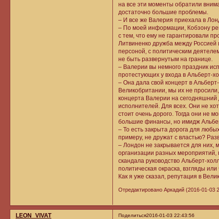
на все эти моменты обратили вниман
достаточно большие проблемы.
– И все же Валерия приехала в Лон
– По моей информации, Кобзону рек
с тем, что ему не гарантировали п
Литвиненко дружба между Россией 
персоной, с политическим деятеле
не быть развернутым на границе.
– Валерии вы немного праздник исп
протестующих у входа в Альберт-хо
– Она дала свой концерт в Альберт
Великобритании, мы их не просили,
концерта Валерии на сегодняшний 
исполнителей. Для всех. Они не хо
стоит очень дорого. Тогда они не 
большие финансы, но имидж Альбер
– То есть закрыта дорога для любых
примеру, не дружат с властью? Раз
– Лондон не закрывается для них, 
организации разных мероприятий, в
скандала руководство Альберт-хол
политическая окраска, взгляды или
Как я уже сказал, репутация в Вели
Отредактировано Аркадий (2016-01-03 2
LEON_VIVAT
Поделиться
2016-01-03 22:43:56