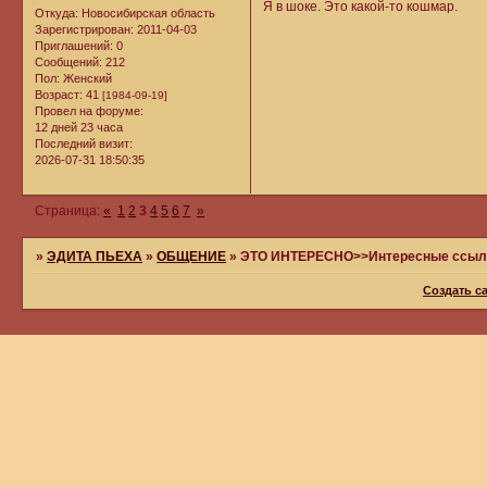
Я в шоке. Это какой-то кошмар.
Откуда:
Новосибирская область
Зарегистрирован
: 2011-04-03
Приглашений:
0
Сообщений:
212
Пол:
Женский
Возраст:
41
[1984-09-19]
Провел на форуме:
12 дней 23 часа
Последний визит:
2026-07-31 18:50:35
Страница:
«
1
2
3
4
5
6
7
»
»
ЭДИТА ПЬЕХА
»
ОБЩЕНИЕ
»
ЭТО ИНТЕРЕСНО>>Интересные ссылк
Создать с