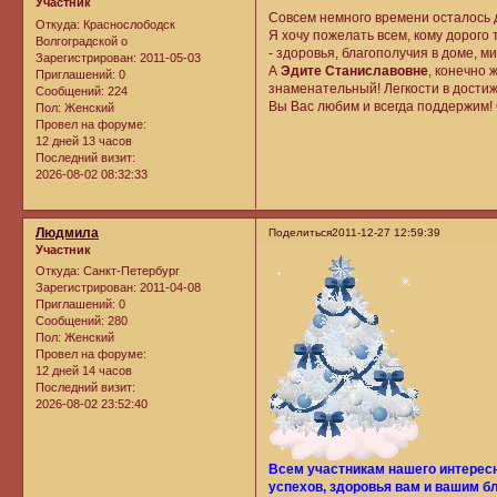
Участник
Совсем немного времени осталось д
Откуда:
Краснослободск
Я хочу пожелать всем, кому дорого
Волгоградской о
- здоровья, благополучия в доме, м
Зарегистрирован
: 2011-05-03
А
Эдите Станиславовне
, конечно 
Приглашений:
0
знаменательный! Легкости в достиж
Сообщений:
224
Вы Вас любим и всегда поддержим!
Пол:
Женский
Провел на форуме:
12 дней 13 часов
Последний визит:
2026-08-02 08:32:33
Людмила
Поделиться
2011-12-27 12:59:39
Участник
Откуда:
Санкт-Петербург
Зарегистрирован
: 2011-04-08
Приглашений:
0
Сообщений:
280
Пол:
Женский
Провел на форуме:
12 дней 14 часов
Последний визит:
2026-08-02 23:52:40
Всем участникам нашего интерес
успехов, здоровья вам и вашим б