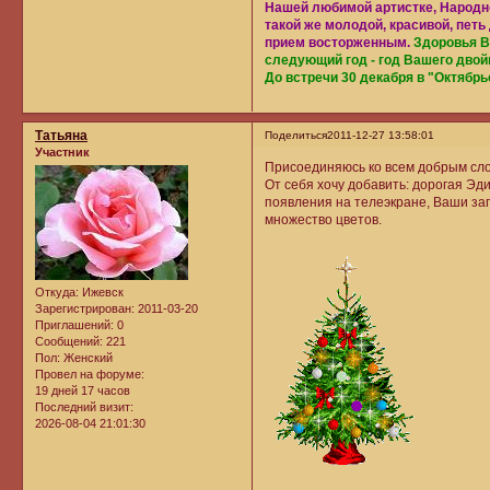
Нашей любимой артистке, Народн
такой же молодой, красивой, петь
прием восторженным.
Здоровья В
следующий год - год Вашего двой
До встречи 30 декабря в "Октябр
Татьяна
Поделиться
2011-12-27 13:58:01
Участник
Присоединяюсь ко всем добрым сл
От себя хочу добавить: дорогая Эд
появления на телеэкране, Ваши запи
множество цветов.
Откуда:
Ижевск
Зарегистрирован
: 2011-03-20
Приглашений:
0
Сообщений:
221
Пол:
Женский
Провел на форуме:
19 дней 17 часов
Последний визит:
2026-08-04 21:01:30