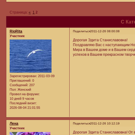
Страница:
«
1
2
С Кат
RioRita
Поделиться
2011-12-26 08:00:08
Участник
Дорогая Эдита Станиславовна!
Поздравляю Вас с наступающим Нов
Мира в Вашем доме и в Вашем сердце
успехов в Вашем прекрасном творч
Зарегистрирован
: 2011-03-09
Приглашений:
0
Сообщений:
207
Пол:
Женский
Провел на форуме:
10 дней 9 часов
Последний визит:
2026-08-04 21:01:55
Лена
Поделиться
2011-12-26 10:12:19
Участник
Дорогая Эдита Станиславовна! От 