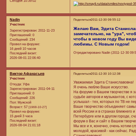
Сегодня 10:39:02
Nadin
Поделиться
2011-12-30 09:55:12
Участник
Желаю Вам, Эдита Станисла
Зарегистрирован
: 2011-11-23
замечательно, на "ура", чт
Приглашений:
0
чтобы в новом году Вы вид
Сообщений:
234
любимы. С Новым годом!
Провел на форуме:
16 дней 10 часов
Отредактировано Nadin (2011-12-30 09:5
Последний визит:
2026-08-01 22:06:40
Виктор Афанасьев
Поделиться
2011-12-30 10:12:38
Участник
Уважаемая Эдита Станиславовна!
Откуда:
Уфа
Я очень люблю Ваше искусство.
Зарегистрирован
: 2011-04-11
На форуме о Вашем творчестве я за
Приглашений:
0
судьбе авторов и музыкантов, с ко
Сообщений:
226
услышал - тех, которых по ТВ не 
Пол:
Мужской
Ваше творчество объединяет самых
Возраст:
57
[1968-10-27]
всей России и в странах ближнего и
Провел на форуме:
15 дней 3 часа
Петербурге или в другом городе, сч
Последний визит:
форум о Вас и сайт о Вашем творче
2026-08-04 21:01:18
Мы все и я, конечно, очень хотим с
молодой, красивой - как сейчас. Ра
Станиславовна!