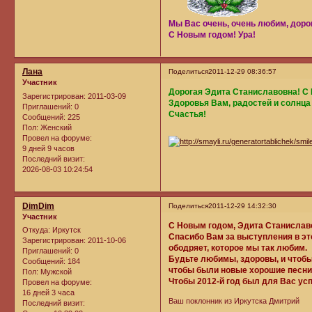
Мы Вас очень, очень любим, доро
С Новым годом! Ура!
Лана
Поделиться
2011-12-29 08:36:57
Участник
Дорогая Эдита Станиславовна! С
Зарегистрирован
: 2011-03-09
Здоровья Вам, радостей и солнца
Приглашений:
0
Счастья!
Сообщений:
225
Пол:
Женский
Провел на форуме:
9 дней 9 часов
Последний визит:
2026-08-03 10:24:54
DimDim
Поделиться
2011-12-29 14:32:30
Участник
С Новым годом, Эдита Станислав
Откуда:
Иркутск
Спасибо Вам за выступления в этом
Зарегистрирован
: 2011-10-06
ободряет, которое мы так любим.
Приглашений:
0
Будьте любимы, здоровы, и чтобы
Сообщений:
184
чтобы были новые хорошие песни,
Пол:
Мужской
Чтобы 2012-й год был для Вас у
Провел на форуме:
16 дней 3 часа
Ваш поклонник из Иркутска Дмитрий
Последний визит: