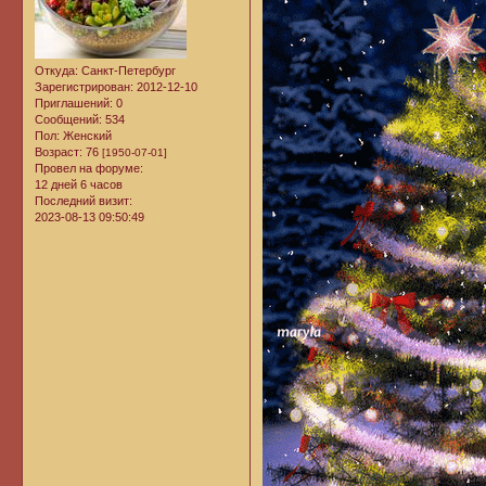
Откуда:
Санкт-Петербург
Зарегистрирован
: 2012-12-10
Приглашений:
0
Сообщений:
534
Пол:
Женский
Возраст:
76
[1950-07-01]
Провел на форуме:
12 дней 6 часов
Последний визит:
2023-08-13 09:50:49