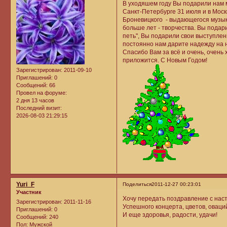
В уходяшем году Вы подарили нам м
Санкт-Петербурге 31 июля и в Моск
Броневицкого - выдающегося музык
больше лет - творчества. Вы подар
петь", Вы подарили свои выступле
постоянно нам дарите надежду на 
Спасибо Вам за всё и очень, очень
приложится. С Новым Годом!
Зарегистрирован
: 2011-09-10
Приглашений:
0
Сообщений:
66
Провел на форуме:
2 дня 13 часов
Последний визит:
2026-08-03 21:29:15
Yuri_F
Поделиться
2011-12-27 00:23:01
Участник
Хочу передать поздравление с на
Зарегистрирован
: 2011-11-16
Успешного концерта, цветов, оваци
Приглашений:
0
И еще здоровья, радости, удачи!
Сообщений:
240
Пол:
Мужской