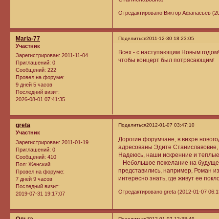
Отредактировано Виктор Афанасьев (201
Maria-77
Поделиться
2011-12-30 18:23:05
Участник
Всех - с наступающим Новым годом!
Зарегистрирован
: 2011-11-04
чтобы концерт был потрясающим
!
Приглашений:
0
Сообщений:
222
Провел на форуме:
9 дней 5 часов
Последний визит:
2026-08-01 07:41:35
greta
Поделиться
2012-01-07 03:47:10
Участник
Дорогие форумчане, в вихре нового
Зарегистрирован
: 2011-01-19
адресованы Эдите Станиславовне,
Приглашений:
0
Надеюсь, наши искренние и теплые 
Сообщений:
410
Небольшое пожелание на будущее. 
Пол:
Женский
представились, например, Роман из
Провел на форуме:
интересно знать, где живут ее покл
7 дней 9 часов
Последний визит:
Отредактировано greta (2012-01-07 06:1
2019-07-31 19:17:07
Поделиться
2012-01-07 12:38:49