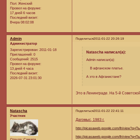
Пол:
Женский
Провел на форуме:
17 дней 6 часов
Последний визит:
Вчера 08:02:08
Admin
Поделиться
2011-01-22 20:26:19
Администратор
Зарегистрирован
: 2011-01-18
Natascha написал(а):
Приглашений:
0
Сообщений:
2515
Admin написал(а):
Провел на форуме:
В афганском платье.
13 дней 4 часа
Последний визит:
А это в Афганистане?
2026-07-31 23:01:30
Это в Ленинграде. На 5-й Советско
Natascha
Поделиться
2011-01-22 22:41:11
Участник
Дагомыс, 1983 г.
http://picasaweb.google.com/lh/view?q
http://picasaweb.google.com/lh/view?q
Откуда:
Самара