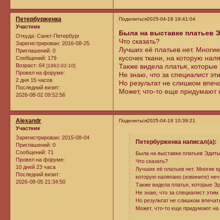
Петербурженка
Поделиться
2025-04-18 19:41:04
Участник
Была на выставке платьев 
Откуда:
Санкт-Петербург
Что сказать?
Зарегистрирован
: 2016-08-25
Лучших её платьев нет. Многие
Приглашений:
0
кусочек ткани, на которую нал
Сообщений:
179
Возраст:
64
Также видела платья, которые
[1962-02-10]
Провел на форуме:
Не знаю, что за специалист эт
2 дня 15 часов
Но результат не слишком впеча
Последний визит:
Может, что-то еще придумают 
2026-08-02 09:52:56
Alexandr
Поделиться
2025-04-19 10:39:21
Участник
Зарегистрирован
: 2015-08-04
Петербурженка написал(а):
Приглашений:
0
Сообщений:
71
Была на выставке платьев Эдит
Провел на форуме:
Что сказать?
10 дней 23 часа
Лучших её платьев нет. Многие к
Последний визит:
которую наляпано (извините) не
2026-08-05 21:34:50
Также видела платья, которые Эд
Не знаю, что за специалист этим
Но результат не слишком впечатл
Может, что-то еще придумают на