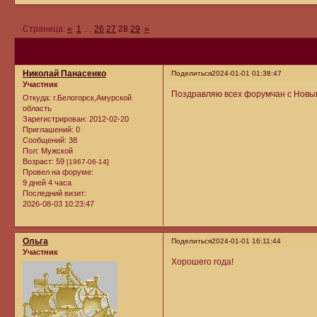
Страница:
«
1
…
26
27
28
29
»
Николай Панасенко
Поделиться
2024-01-01 01:38:47
Участник
Поздравляю всех форумчан с Новым
Откуда:
г.Белогорск,Амурской
область
Зарегистрирован
: 2012-02-20
Приглашений:
0
Сообщений:
38
Пол:
Мужской
Возраст:
59
[1967-06-14]
Провел на форуме:
9 дней 4 часа
Последний визит:
2026-08-03 10:23:47
Ольга
Поделиться
2024-01-01 16:11:44
Участник
Хорошего года!