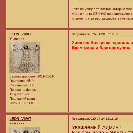
Тоже не увидел те платья, которые мне
А если кто-то СЕЙЧАС перешил какие-то
и такие платья реставрировать (не пер
LEON_VIVAT
Поделиться
2025-04-20 07:18:36
Участник
Христос Воекресе, правосл
Всем мира и благополучия.
Зарегистрирован
: 2011-01-19
Приглашений:
0
Сообщений:
388
Провел на форуме:
15 дней 1 час
Последний визит:
2026-08-06 11:01:02
LEON_VIVAT
Поделиться
2025-04-24 12:11:15
Участник
Уважаемый Админ?
Как там дела у Эдиты 