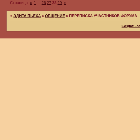
Страница:
«
1
…
26
27
28
29
»
»
ЭДИТА ПЬЕХА
»
ОБЩЕНИЕ
»
ПЕРЕПИСКА УЧАСТНИКОВ ФОРУМА
Создать с