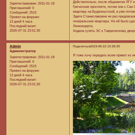
Действительно, после общежития ЛГУ 
Зарегистрирован
: 2011-01-18
Греческом проспекте, потом они с Сан 
Приглашений:
0
квартиру на Будапештской, а уже потом
Сообщений:
2515
Эдите Станиславовне не раз предлагал
Провел на форуме:
генеральские квартиры. Но ей было удо
13 дней 4 часа
Ленконцерта.
Последний визит:
2026-07-31 23:01:30
Ходила гулять ЭС к Таврическому двор
Admin
Поделиться
2024-06-10 15:36:35
Администратор
Я тоже хочу передать всем привет из л
Зарегистрирован
: 2011-01-18
Приглашений:
0
Сообщений:
2515
Провел на форуме:
13 дней 4 часа
Последний визит:
2026-07-31 23:01:30