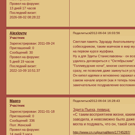
Провел на форуме:
13 дней 17 часов
Последний визит:
2026-08-02 08:28:22
Alexlovny
Поделиться
2012-06-04 16:03:56
Участник
Светлая память Эдуарду Анатольевичу!
Зарегистрирован
: 2011-09-24
собеседником, таким маячком в мир му
Приглашений:
0
на первом курсе журфака.
Сообщений:
30
Ну а для Эдиты Станиславовны - он все
Провел на форуме:
удалось договориться с "Октябрьским" 
5 дней 19 часов
"Голливудские ночи", многие скептичес
Последний визит:
2022-10-09 10:51:37
сразу, не позволив даже заикнуться ус
Он кипел идеями и мгновенно заражал и
самом начале апреля (как я теперь пон
замечательное поздравление-воспомина
Марго
Поделиться
2012-06-04 16:28:43
Участник
Эдита Пьеха, певица:
Зарегистрирован
: 2011-01-18
«С таким восприятием жизни, каким
Приглашений:
0
заводила, и невозможно было даже п
Сообщений:
336
могла и подумать, что он, такой си
Пол:
Женский
Провел на форуме:
http://www.cn.ru/journal/item/17745287/
14 дней 3 часа