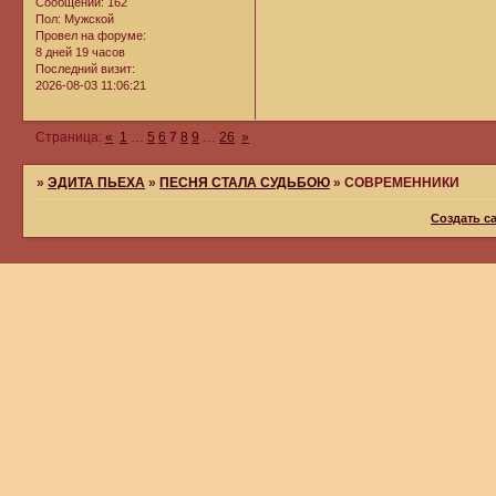
Сообщений:
162
Пол:
Мужской
Провел на форуме:
8 дней 19 часов
Последний визит:
2026-08-03 11:06:21
Страница:
«
1
…
5
6
7
8
9
…
26
»
»
ЭДИТА ПЬЕХА
»
ПЕСНЯ СТАЛА СУДЬБОЮ
»
CОВРЕМЕННИКИ
Создать с