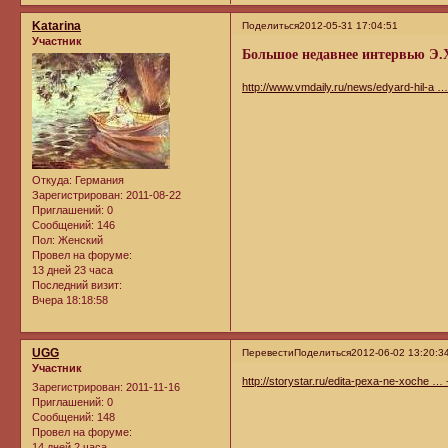
Katarina
Поделиться
2012-05-31 17:04:51
Участник
Большое недавнее интервью Э.Х
http://www.vmdaily.ru/news/edyard-hil-a 
Откуда:
Германия
Зарегистрирован
: 2011-08-22
Приглашений:
0
Сообщений:
146
Пол:
Женский
Провел на форуме:
13 дней 23 часа
Последний визит:
Вчера 18:18:58
UGG
Перевести
Поделиться
2012-06-02 13:20:3
Участник
http://storystar.ru/edita-pexa-ne-xoche …
Зарегистрирован
: 2011-11-16
Приглашений:
0
Сообщений:
148
Провел на форуме:
14 дней 2 часа