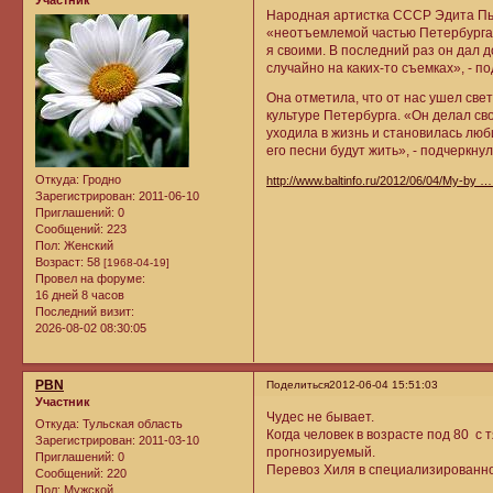
Участник
Народная артистка СССР Эдита Пь
«неотъемлемой частью Петербурга»
я своими. В последний раз он дал 
случайно на каких-то съемках», - п
Она отметила, что от нас ушел све
культуре Петербурга. «Он делал св
уходила в жизнь и становилась люб
его песни будут жить», - подчеркну
Откуда:
Гродно
http://www.baltinfo.ru/2012/06/04/My-by 
Зарегистрирован
: 2011-06-10
Приглашений:
0
Сообщений:
223
Пол:
Женский
Возраст:
58
[1968-04-19]
Провел на форуме:
16 дней 8 часов
Последний визит:
2026-08-02 08:30:05
PBN
Поделиться
2012-06-04 15:51:03
Участник
Чудес не бывает.
Откуда:
Тульская область
Когда человек в возрасте под 80 с
Зарегистрирован
: 2011-03-10
прогнозируемый.
Приглашений:
0
Перевоз Хиля в специализированно
Сообщений:
220
Пол:
Мужской