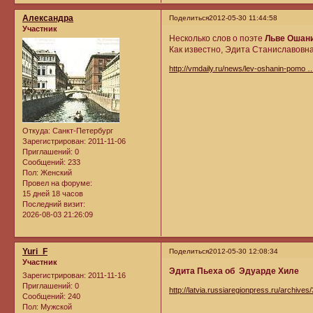
Александра
Поделиться
2012-05-30 11:44:58
Участник
Несколько слов о поэте
Льве Ошан
Как известно, Эдита Станиславовна
http://vmdaily.ru/news/lev-oshanin-pomo 
Откуда:
Санкт-Петербург
Зарегистрирован
: 2011-11-06
Приглашений:
0
Сообщений:
233
Пол:
Женский
Провел на форуме:
15 дней 18 часов
Последний визит:
2026-08-03 21:26:09
Yuri_F
Поделиться
2012-05-30 12:08:34
Участник
Эдита Пьеха об Эдуарде Хиле
Зарегистрирован
: 2011-11-16
Приглашений:
0
http://latvia.russiaregionpress.ru/archives
Сообщений:
240
Пол:
Мужской