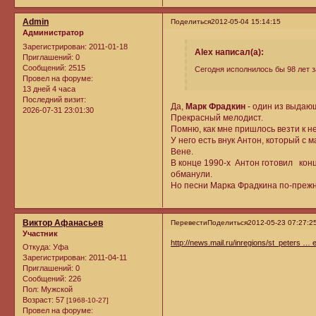
Admin
Поделиться
2012-05-04 15:14:15
Администратор
Зарегистрирован
: 2011-01-18
Alex написал(а):
Приглашений:
0
Сообщений:
2515
Сегодня исполнилось бы 98 лет 
Провел на форуме:
13 дней 4 часа
Последний визит:
Да,
Марк Фрадкин
- один из выдаю
2026-07-31 23:01:30
Прекрасный мелодист.
Помню, как мне пришлось везти к н
У него есть внук Антон, который с 
Вене.
В конце 1990-х Антон готовил кон
обманули.
Но песни Марка Фрадкина по-пре
Виктор Афанасьев
Перевести
Поделиться
2012-05-23 07:27:2
Участник
http://news.mail.ru/inregions/st_peters … 
Откуда:
Уфа
Зарегистрирован
: 2011-04-11
Приглашений:
0
Сообщений:
226
Пол:
Мужской
Возраст:
57
[1968-10-27]
Провел на форуме: