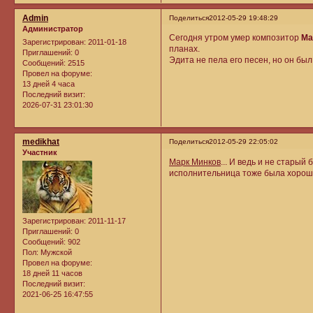
Admin
Поделиться
2012-05-29 19:48:29
Администратор
Сегодня утром умер композитор
Ма
Зарегистрирован
: 2011-01-18
планах.
Приглашений:
0
Эдита не пела его песен, но он бы
Сообщений:
2515
Провел на форуме:
13 дней 4 часа
Последний визит:
2026-07-31 23:01:30
medikhat
Поделиться
2012-05-29 22:05:02
Участник
Марк Минков
... И ведь и не старый
исполнительница тоже была хорош
Зарегистрирован
: 2011-11-17
Приглашений:
0
Сообщений:
902
Пол:
Мужской
Провел на форуме:
18 дней 11 часов
Последний визит:
2021-06-25 16:47:55