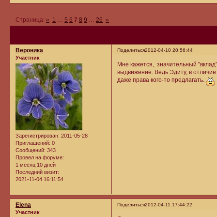
Страница:
«
1
…
5
6
7
8
9
…
26
»
Вероника
Поделиться
2012-04-10 20:56:44
Участник
Мне кажется, значительный "вклад" 
выдвижение. Ведь Эдиту, в отличие
даже права кого-то предлагать.
Зарегистрирован
: 2011-05-28
Приглашений:
0
Сообщений:
343
Провел на форуме:
1 месяц 10 дней
Последний визит:
2021-11-04 16:11:54
Elena
Поделиться
2012-04-11 17:44:22
Участник