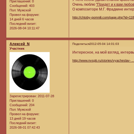
Приглашений:
0
Очень люблю
"Придет и к вам любо
Сообщений:
403
О композиторе М.Г. Фрадкине инте
Пол:
Мужской
Провел на форуме:
http://chtoby-pomnili.com/page.php?id=11
14 дней 6 часов
Последний визит:
2026-08-04 10:11:47
Алексей_N
Поделиться
2012-05-04 14:01:03
Участник
Интересное, на мой взгляд, интер
http://www.nvspb.ru/stories/vyacheslav- 
Зарегистрирован
: 2011-07-28
Приглашений:
0
Сообщений:
204
Пол:
Мужской
Провел на форуме:
13 дней 19 часов
Последний визит:
2026-08-01 07:42:43