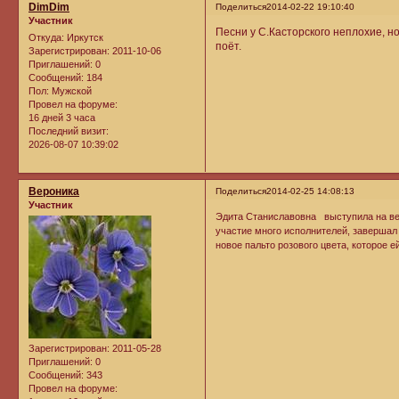
DimDim
Поделиться
2014-02-22 19:10:40
Участник
Песни у С.Касторского неплохие, н
Откуда:
Иркутск
поёт.
Зарегистрирован
: 2011-10-06
Приглашений:
0
Сообщений:
184
Пол:
Мужской
Провел на форуме:
16 дней 3 часа
Последний визит:
2026-08-07 10:39:02
Вероника
Поделиться
2014-02-25 14:08:13
Участник
Эдита Станиславовна выступила на ве
участие много исполнителей, завершал
новое пальто розового цвета, которое ей
Зарегистрирован
: 2011-05-28
Приглашений:
0
Сообщений:
343
Провел на форуме: