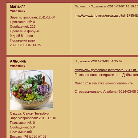
Maria-77
Перевести
Поделиться
2014-03-07 18:10:1
Участник
http://www.tvr.by/rus/news.asp?id=17954
Зарегистрирован
: 2011-11-04
Приглашений:
0
Сообщений:
222
Провел на форуме:
9 дней 5 часов
Последний визит:
2026-08-01 07:41:35
Альбина
Поделиться
2014-03-08 04:35:09
Участник
http://www.gomelradio.by/news/a-3317.ht 
Гомельчанок поздравили с Днём ж
Фото ЭС в заметке можно увеличить.
Отредактировано Альбина (2014-03-08 0
Откуда:
Санкт-Петербург
Зарегистрирован
: 2012-12-10
Приглашений:
0
Сообщений:
534
Пол:
Женский
Возраст:
76
[1950-07-01]