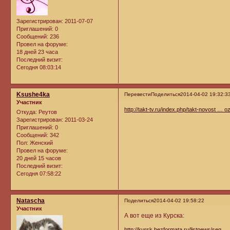
Зарегистрирован
: 2011-07-07
Приглашений:
0
Сообщений:
236
Провел на форуме:
18 дней 23 часа
Последний визит:
Сегодня 08:03:14
Ksushe4ka
Перевести
Поделиться
2014-04-02 19:32:3
Участник
http://takt-tv.ru/index.php/takt-novost … o
Откуда:
Реутов
Зарегистрирован
: 2011-03-24
Приглашений:
0
Сообщений:
342
Пол:
Женский
Провел на форуме:
20 дней 15 часов
Последний визит:
Сегодня 07:58:22
Natascha
Поделиться
2014-04-02 19:58:22
Участник
А вот еще из Курска:
http://kursk.bezformata.ru/listnews/seg …