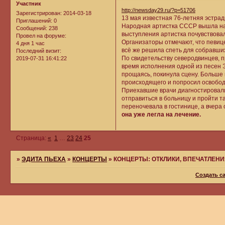
Участник
http://newsday29.ru/?p=51706
Зарегистрирован
: 2014-03-18
13 мая известная 76-летняя эстрад
Приглашений:
0
Народная артистка СССР вышла на 
Сообщений:
238
выступления артистка почувствовал
Провел на форуме:
Организаторы отмечают, что певице
4 дня 1 час
всё же решила спеть для собравши
Последний визит:
По свидетельству северодвинцев, п
2019-07-31 16:41:22
время исполнения одной из песен Э
прощаясь, покинула сцену. Больше
происходящего и попросил освобо
Приехавшие врачи диагностировал
отправиться в больницу и пройти т
переночевала в гостинице, а вчера
она уже легла на лечение.
Страница:
«
1
…
23
24
25
»
ЭДИТА ПЬЕХА
»
КОНЦЕРТЫ
»
КОНЦЕРТЫ: ОТКЛИКИ, ВПЕЧАТЛЕН
Создать с