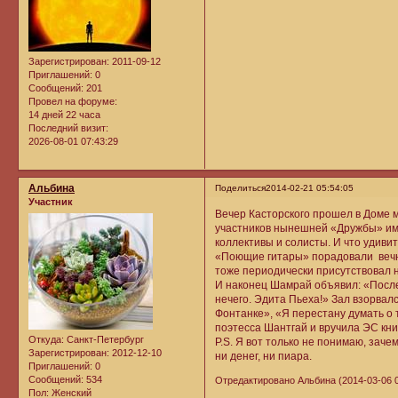
Зарегистрирован
: 2011-09-12
Приглашений:
0
Сообщений:
201
Провел на форуме:
14 дней 22 часа
Последний визит:
2026-08-01 07:43:29
Альбина
Поделиться
2014-02-21 05:54:05
Участник
Вечер Касторского прошел в Доме 
участников нынешней «Дружбы» име
коллективы и солисты. И что удиви
«Поющие гитары» порадовали вечн
тоже периодически присутствовал н
И наконец Шамрай объявил: «После 
нечего. Эдита Пьеха!» Зал взорвал
Фонтанке», «Я перестану думать о 
поэтесса Шантгай и вручила ЭС кни
Откуда:
Санкт-Петербург
P.S. Я вот только не понимаю, зач
Зарегистрирован
: 2012-12-10
ни денег, ни пиара.
Приглашений:
0
Сообщений:
534
Отредактировано Альбина (2014-03-06 0
Пол:
Женский