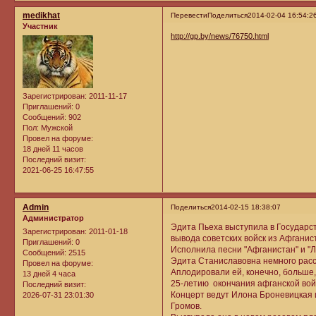
medikhat
Перевести
Поделиться
2014-02-04 16:54:2
Участник
http://gp.by/news/76750.html
Зарегистрирован
: 2011-11-17
Приглашений:
0
Сообщений:
902
Пол:
Мужской
Провел на форуме:
18 дней 11 часов
Последний визит:
2021-06-25 16:47:55
Admin
Поделиться
2014-02-15 18:38:07
Администратор
Эдита Пьеха выступила в Государс
Зарегистрирован
: 2011-01-18
вывода советских войск из Афганис
Приглашений:
0
Исполнила песни "Афганистан" и "
Сообщений:
2515
Эдита Станиславовна немного расск
Провел на форуме:
Аплодировали ей, конечно, больше,
13 дней 4 часа
25-летию окончания афганской вой
Последний визит:
Концерт ведут Илона Броневицкая 
2026-07-31 23:01:30
Громов.