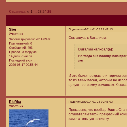
Страница:
«
1
…
23
24
25
Slier
Поделиться
2014-01-02 21:47:13
Участник
Соглашусь с Виталием.
Зарегистрирован
: 2011-09-03
Приглашений:
0
Сообщений:
493
Виталий написал(а):
Провел на форуме:
Но тогда она вообще всю прог
14 дней 7 часов
лет
Последний визит:
2026-06-17 00:56:44
И это было прекрасно и торжествен
то из таких песен, которые не испол
целую программу романсам. К сожал
RioRita
Поделиться
2014-01-03 00:48:03
Участник
Прекрасно, что вообще Эдита Стани
слушателям такой прекрасный конце
замечательную артистку.