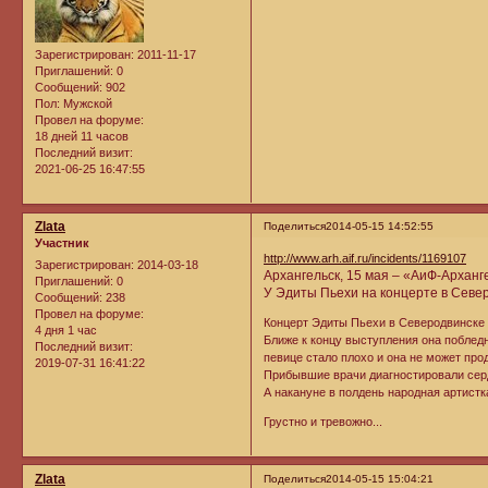
Зарегистрирован
: 2011-11-17
Приглашений:
0
Сообщений:
902
Пол:
Мужской
Провел на форуме:
18 дней 11 часов
Последний визит:
2021-06-25 16:47:55
Zlata
Поделиться
2014-05-15 14:52:55
Участник
http://www.arh.aif.ru/incidents/1169107
Зарегистрирован
: 2014-03-18
Архангельск, 15 мая – «АиФ-Арханг
Приглашений:
0
У Эдиты Пьехи на концерте в Севе
Сообщений:
238
Провел на форуме:
Концерт Эдиты Пьехи в Северодвинске 
4 дня 1 час
Ближе к концу выступления она поблед
Последний визит:
певице стало плохо и она не может про
2019-07-31 16:41:22
Прибывшие врачи диагностировали серд
А накануне в полдень народная артист
Грустно и тревожно...
Zlata
Поделиться
2014-05-15 15:04:21