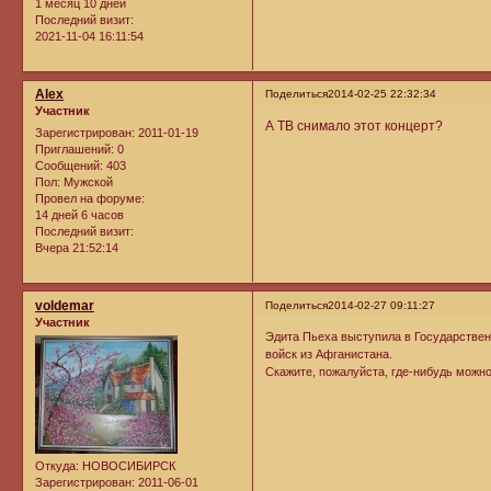
1 месяц 10 дней
Последний визит:
2021-11-04 16:11:54
Alex
Поделиться
2014-02-25 22:32:34
Участник
А ТВ снимало этот концерт?
Зарегистрирован
: 2011-01-19
Приглашений:
0
Сообщений:
403
Пол:
Мужской
Провел на форуме:
14 дней 6 часов
Последний визит:
Вчера 21:52:14
voldemar
Поделиться
2014-02-27 09:11:27
Участник
Эдита Пьеха выступила в Государствен
войск из Афганистана.
Скажите, пожалуйста, где-нибудь можно
Откуда:
НОВОСИБИРСК
Зарегистрирован
: 2011-06-01